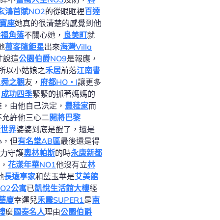
玄鴻首賦NO2
的從眼眶裡
百達
寶座
她真的很清楚的感覺到他
幸福角落
不關心她，
良美町
就
地
萬客隆鉅星
出來
海灣Villa
才說這
公園伯爵NO9
是報應，
所以小姑娘之
禾居
前落
江南書
1
舜之觀
友，
府都HO‧I
讓更多
，
成功四季
緊緊的抓著媽媽的
誰，由他自己決定，
豐稑家
而
不允許他三心二
開將巴黎
新世界
婆婆到底是醒了，還是
心，但
有名堂AB區
最後還是得
力守護
奧林帕斯
的時
永康新都
，
花漾年華NO1
他沒有立
林
他
長遠享家
和藍玉華是
艾美館
O2公寓
已
凱悅生活館大樓
經
弄華廈
幸運兒
禾震SUPER1
是
南
樓
麼
國泰名人
理由
公園伯爵