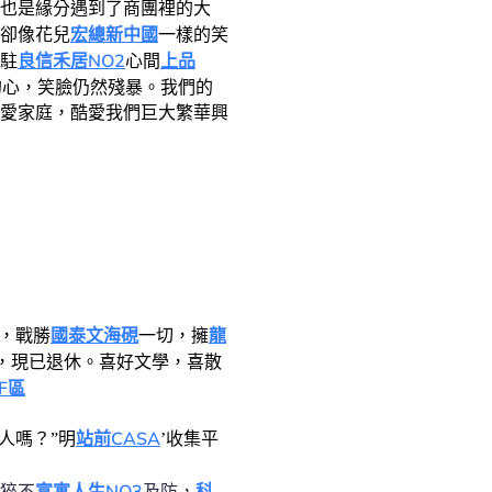
也是緣分遇到了商團裡的大
宏總新中國
卻像花兒
一樣的笑
良信禾居NO2
上品
駐
心間
的心，笑臉仍然殘暴。我們的
愛家庭，酷愛我們巨大繁華興
國泰文海硯
龍
戰，戰勝
一切，擁
，現已退休。喜好文學，喜散
F區
站前CASA
人嗎？”明
’收集平
猝不
富寓人生NO3
及防，
科