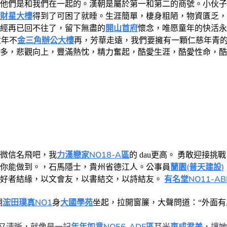
他們是和我們在一起的。漢朝是屬於第一和第二的商號。小伙子
財星大樓
得到了可困了就睡。生涯簡單，棲身粗陋，物資匱乏，
開山首府
經再已回不往了，留下無盡的
懷念，唯愿童年的快活永
金三角辦公大樓
童年不
再
，芳華走遠，我們要擁有一顆仁慈年青
多，悲觀向上，豐滿熱忱，精力奮起，酷愛生涯，酷愛性命，酷
力漢戀家NO18-A區
微信名飛吧，我
的 dau更高。 勇敢迎接挑
蘭園(普天建設)
你能做到。，石馬隱士，貴州省德江人。公事員
有名堂NO11-AB
好者結緣，以文會友，以書結交，以詩結友。
浤田璞真NO1
大國學苑
翻
身
坐起，拉開窗簾，大聲問道：“外面有
又清晰，就像是一記
年年如意NO56-ADE區
耳光
東成君美
，讓她