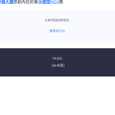
春嶺大廈
原創內在的事
水御堂NO3
務
CATEGORIES:
東南苦行山
TAGS:
[db:标签]