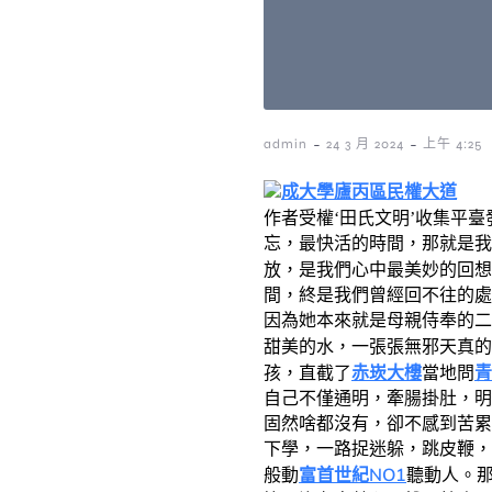
-
-
admin
24 3 月 2024
上午 4:25
成大學廬丙區
民權大道
作者受權
‘田氏文明’收集平臺
忘，最快活的時間，那就是我
放，是我們心中最美妙的回想
間，終是我們曾經回不往的處
因為她本來就是母親侍奉的二
甜美的水，一張張無邪天真的
赤崁大樓
青
孩，直截了
當地問
自己不僅通明，牽腸掛肚，明
固然啥都沒有，卻不感到苦累
下學，一路捉迷躲，跳皮鞭，
富首世紀NO1
般動
聽動人。