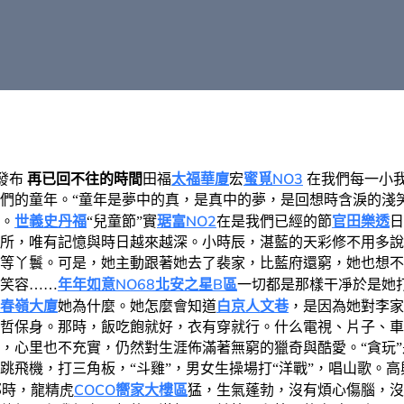
太福華廈
蜜覓NO3
發布
再已回不往的時間
田福
宏
在我們每一小
們的童年。
“童年是夢中的真，是真中的夢，是回想時含淚的淺
世義史丹福
琚富NO2
官田樂透
。
“兒童節”實
在是我們已經的節
日
所，唯有記憶與時日越來越深。
小時辰，湛藍的天彩修不用多說
等丫鬟。可是，她主動跟著她去了裴家，比藍府還窮，她也想不
年年如意NO68北安之星B區
笑容
……
一切都是那樣干凈於是她
春嶺大廈
白京人文巷
她為什麼。她怎麼會知道
，是因為她對李家
哲保身。
那時，飯吃飽就好，衣有穿就行。什么電視、片子、車
，心里也不充實，仍然對生涯佈滿著無窮的獵奇與酷愛。
“貪玩
跳飛機，打三角板，“斗雞”，男女生操場打“洋戰”，唱山歌。
COCO嚮家大樓區
那時，龍精虎
猛，生氣蓬勃，沒有煩心傷腦，沒