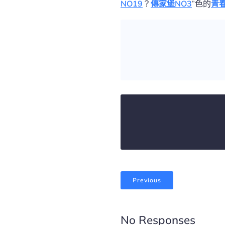
NO19
？
傳家堡NO3
”色的
青
Previous
No Responses