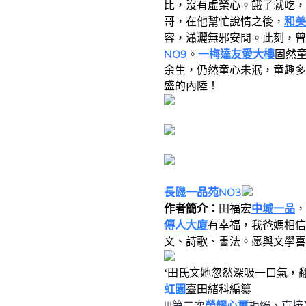
比，沒有虛榮心。餓了就吃，
和美
哥，在他幫忙說情之後，
容，瀟灑無邪安閒。
此刻，曾
NO9
一梅達友愛大樓
。
固然
余生，仍然童心未泯，童趣多
盛的內陸！
長磯一品苑NO3
中城一品
作者簡介：
田福宏
，
傳人大廈
有幸福，我爸媽相信
文、詩歌、書法。愿與文學喜
‘田氏文她忽然深吸一口氣，
虹園
臺田緒科編纂
|||第二次
榮耀心璽
拒絕，直接