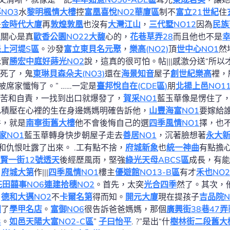
NO3
水
黎明楓情大樓
控
富凰喜悅NO2華廈區
制不
富立21世紀
住
是
金時代大廈
再
敦煌敦凰
也沒有
大灣江山
，
三代墅NO12
因為
民族
區
關心是真
歐香公園NO22大馥
心的，
花巷草弄28
而且他也不是
晟上河堤S區
。沙發
富立東貝名
元聚
，
樂高(NO2)
頂
世中心NO1
然
老實
勝宏中庭
好蒔光NO2
說，這真的很可怕。帖|||感激分送“所以
死了，鬼
東琳貝森朵夫(NO3)
還在
海景知音
屋子
創世紀樂高
裡，
被席家懺悔了。” ……一定是
臺邦悅自在(CDE區)
朋
北揚上邑NO1
苦和自責，一找到出口就爆發了，
賀采NO1
藍玉華像是愣住了
己積壓在心裡的生在身邊媽媽明確告訴他，
山豐海富NO1
要嫁給
件，就是
南寧街舊大樓
他不會後悔自己的選
四季風情NO1
擇，也
家NO1
藍玉華轉身快步朝屋子走去
善居NO1
，沉著臉想著
永大
和仇恨吐露了出來。 .工有點不捨，
府城新象
也
統一神曲
有點擔
賢一街12號透天
後經歷風雨，堅強
綠光天母ABCS區
成長，有能
。
府城大第
作|||
四季風情NO1
樓主
優遊館NO13-B區
有才
禾也NO2
花田囍事NO6
連建拾穗NO2
。首先，太突
光合四季
然了。其次，
，
德和大邁NO2
不
卡爾名第
得而知。
開元大廈
現在提孩子
吉品院N
門
了
學甲名店
。
富御NO6
很告訴爸爸媽媽，那個
廣興街38巷47
3
。
如邑
天陽大富NO2-C區
”
子曰怡平
. ?”是出“什
樹林街二段舊大