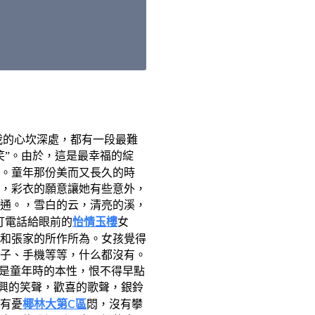
我的心坎深處，都有一段最難
笑”。由於，這是最幸福的綻
。童年那份美而又長久的時
，彩衣的願意讓她有些意外，
通。，雪白的云，清亮的溪，
怡情玉樓
打電話給眼前的
女
和張家的所作所為。女孩覺得
子、手機等等，什么都沒有。
”是童年時的本性，恨不得早點
高興的笑聲，歡喜的歌聲，銀鈴
椰林大第C區
有憂
悶，沒有攀