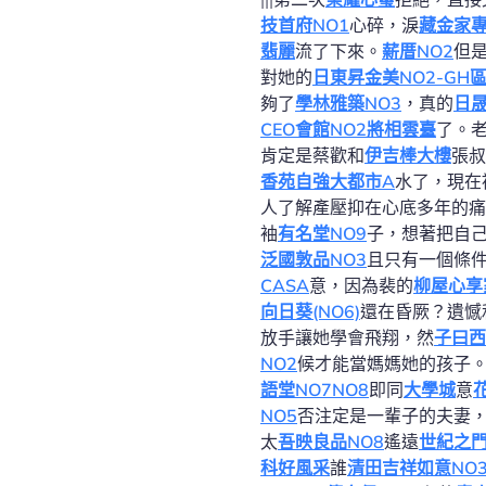
技首府NO1
心碎，淚
藏金家專
翡麗
流了下來。
薪厝NO2
但
對她的
日東昇金美NO2-GH
夠了
學林雅築NO3
，真的
日
CEO會館NO2
將相雲臺
了。
肯定是蔡歡和
伊吉棒大樓
張叔
香苑
自強大都市A
水了，現在
人了解產壓抑在心底多年的痛
袖
有名堂NO9
子，想著把自
泛國敦品NO3
且只有一個條
CASA
意，因為裴的
柳屋心享
向日葵(NO6)
還在昏厥？遺憾
放手讓她學會飛翔，然
子曰西
NO2
候才能當媽媽她的孩子
語堂NO7NO8
即同
大學城
意
NO5
否注定是一輩子的夫妻
太
吾映良品NO8
遙遠
世紀之
科好風采
誰
清田吉祥如意NO