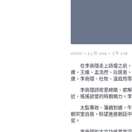
-
-
admin
4 3 月 2025
上午 4:28
在李商隱走上詩壇之前，
甫、王維、孟浩然、白居易、
唐，李商隱、杜牧、溫庭筠等
李商隱詩密意綿邈、索解
近、搖搖欲墜的時期精力。李
太監專政、藩鎮割據、牛
朝宗室自居，盼望進進朝廷中
官。
李商隱的古文功底異常深