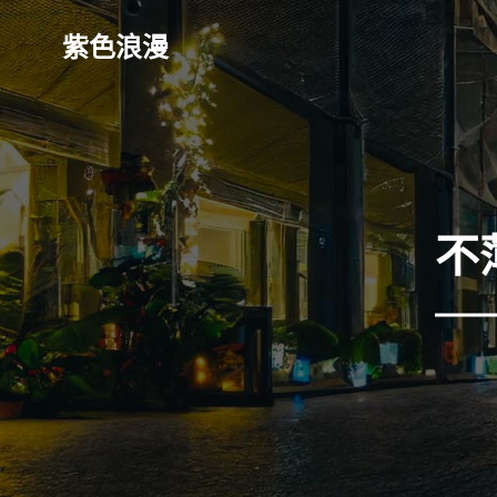
Skip
to
紫色浪漫
content
不
—