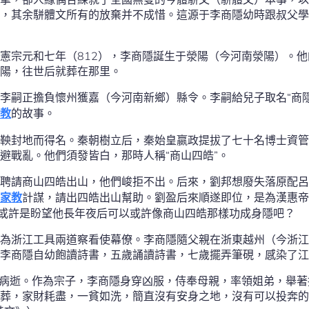
，其余駢體文所有的放棄并不成惜。這源于李商隱幼時跟叔父學
憲宗元和七年（812），李商隱誕生于滎陽（今河南滎陽）。
陽，往世后就葬在那里。
李嗣正擔負懷州獲嘉（今河南新鄉）縣令。李嗣給兒子取名“商隱
教
的故事。
鞅封地而得名。秦朝樹立后，秦始皇嬴政提拔了七十名博士資管
避戰亂。他們須發皆白，那時人稱“商山四皓”。
聘請商山四皓出山，他們峻拒不出。后來，劉邦想廢失落原配呂
家教
計謀，請出四皓出山幫助。劉盈后來順遂即位，是為漢惠帝
，或許是盼望他長年夜后可以或許像商山四皓那樣功成身隱吧？
為浙江工具兩道察看使幕僚。李商隱隨父親在浙東越州（今浙江
李商隱自幼飽讀詩書，五歲誦讀詩書，七歲擺弄筆硯，感染了江
嗣病逝。作為宗子，李商隱身穿凶服，侍奉母親，率領姐弟，舉
葬，家財耗盡，一貧如洗，簡直沒有安身之地，沒有可以投奔的