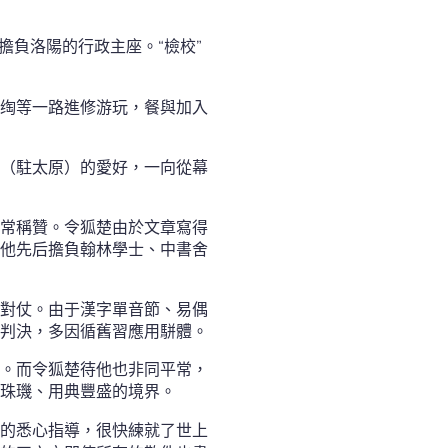
擔負洛陽的行政主座。“檢校”
绹等一路進修游玩，餐與加入
（駐太原）的愛好，一向從幕
常稱贊。令狐楚由於文章寫得
他先后擔負翰林學士、中書舍
對仗。由于漢字單音節、易偶
判決，多因循舊習應用駢體。
。而令狐楚待他也非同平常，
珠璣、用典豐盛的境界。
的悉心指導，很快練就了世上