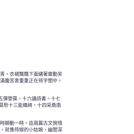
青，衣裙飄飄下面繡著靈動芙
滿腹苦衷重重正在待字閨中。
五彈箜篌，十六誦詩書。十七
。莫愁十三能織綺，十四采桑南
時顫動一時。這兩篇古文惋惜
，就像待嫁的小姑娘，幽閨深