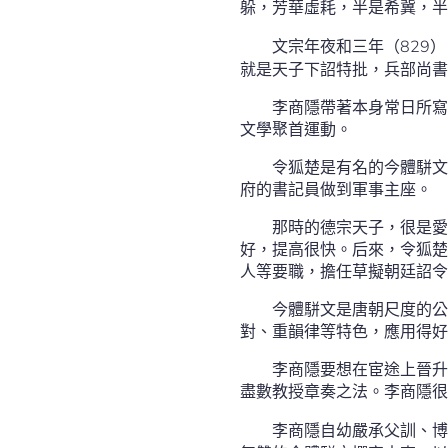
躲，芳華虛耗，半是希冀，半
文宗年夜和三年（829
就是天子下詔特批，兵部尚書
李商隱帶著本身常日所寫
文學聚首運動。
令狐楚是有名的今體駢文
府的書記員做到軍事主座。
那時的德宗天子，很是愛
好，提高很快。后來，令狐楚
人等要職，擔任草擬朝廷詔令
今體駢文是唐朝尺度的公
對、重韻律等特色，應用得好
李商隱要想在宦途上晉升
盡數教授章奏之法。李商隱很
李商隱自幼嚴承父訓、博