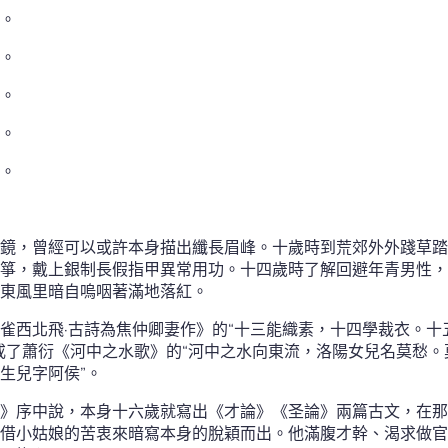
。
。
。
。
。
鏡，曾經可以或許本身描出纖長眉峰。十歲時到荒郊外外踐草踏
箏，戴上銀制長假指甲異常用功。十四歲時了解回避年青男性，
東風里暗自嗚咽著滿地落紅。
雀西北飛·古詩為焦仲卿妻作》的“十三能織素，十四學裁衣。十
戒了蕭衍《河中之水歌》的“河中之水向東流，洛陽女兒名莫愁
生兒字阿侯”。
》序中說，本身十六歲就寫出《才論》《圣論》兩篇古文，在那
借小姑娘的苦衷來暗寫本身的脫穎而出。他滿腹才幹、渴求做官