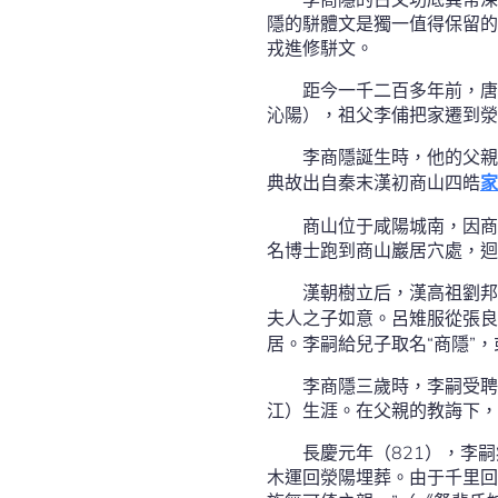
隱的駢體文是獨一值得保留的
戎進修駢文。
距今一千二百多年前，唐
沁陽），祖父李俌把家遷到滎
李商隱誕生時，他的父親
典故出自秦末漢初商山四皓
家
商山位于咸陽城南，因商
名博士跑到商山巖居穴處，迴
漢朝樹立后，漢高祖劉邦
夫人之子如意。呂雉服從張良
居。李嗣給兒子取名“商隱”
李商隱三歲時，李嗣受聘
江）生涯。在父親的教誨下，
長慶元年（821），李
木運回滎陽埋葬。由于千里回