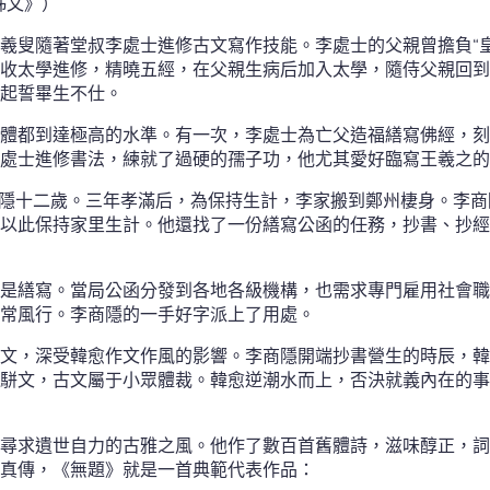
姊文》）
羲叟隨著堂叔李處士進修古文寫作技能。李處士的父親曾擔負“
收太學進修，精曉五經，在父親生病后加入太學，隨侍父親回到
起誓畢生不仕。
體都到達極高的水準。有一次，李處士為亡父造福繕寫佛經，刻
處士進修書法，練就了過硬的孺子功，他尤其愛好臨寫王羲之的
商隱十二歲。三年孝滿后，為保持生計，李家搬到鄭州棲身。李
以此保持家里生計。他還找了一份繕寫公函的任務，抄書、抄經
是繕寫。當局公函分發到各地各級機構，也需求專門雇用社會職
常風行。李商隱的一手好字派上了用處。
文，深受韓愈作文作風的影響。李商隱開端抄書營生的時辰，韓
駢文，古文屬于小眾體裁。韓愈逆潮水而上，否決就義內在的事
尋求遺世自力的古雅之風。他作了數百首舊體詩，滋味醇正，詞
真傳，《無題》就是一首典範代表作品：