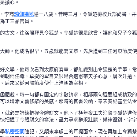
是擔心。
），李商
瑜伽場地
隱十八歲。昔時三月，令狐楚檢校兵部尚書，并
為正三品官員。
的古文，往洛陽拜見令狐楚。令狐楚很是欣賞，讓他和兒子令狐
大師。他成名很早，五歲就能寫文章，先后遭到三任河東節度使
好文學，他每次看到太原府奏章，都能識別出令狐楚的手筆，常
到朝廷任職，草擬的聖旨又很是合適憲宗天子心意，屢次升遷。
。后來又從河陽節度使任上進朝為宰相。
函體裁。每一句都有固定的字數請求，相鄰兩句還要組成精致的
可以增添文藝修辭的美感。那時的官書公函、章表奏記甚至法令
，就必需諳練把握今體駢文。他下了極年夜工夫追隨令狐楚進修
快把握了今體駢文的寫法，盡力尋求辭采壯麗、樂律鏗鏘、字字
學
私密空間
強記，又顛末李處士的耳提面命，現在再加上令狐楚