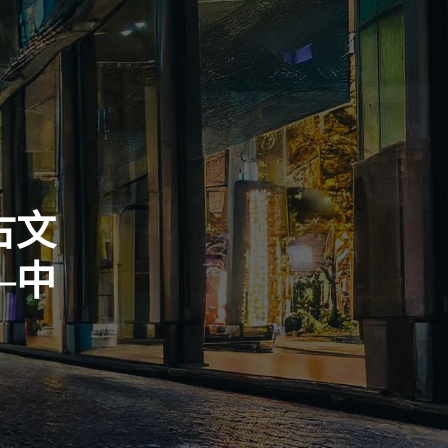
古文
–中