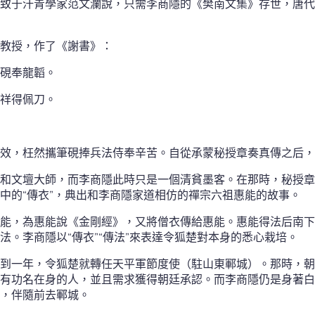
致于汗青學家范文瀾說，只需李商隱的《樊南文集》存世，唐代
教授，作了《謝書》：
硯奉龍韜。
祥得佩刀。
效，枉然攜筆硯捧兵法侍奉辛苦。自從承蒙秘授章奏真傳之后，
和文壇大師，而李商隱此時只是一個清貧墨客。在那時，秘授章
中的“傳衣”，典出和李商隱家道相仿的禪宗六祖惠能的故事。
能，為惠能說《金剛經》，又將僧衣傳給惠能。惠能得法后南下
法。李商隱以“傳衣”“傳法”來表達令狐楚對本身的悉心栽培。
到一年，令狐楚就轉任天平軍節度使（駐山東鄆城）。那時，朝
有功名在身的人，並且需求獲得朝廷承認。而李商隱仍是身著白
，伴隨前去鄆城。