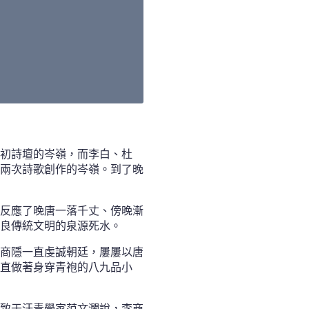
初詩壇的岑嶺，而李白、杜
兩次詩歌創作的岑嶺。到了晚
反應了晚唐一落千丈、傍晚漸
良傳統文明的泉源死水。
商隱一直虔誠朝廷，屢屢以唐
直做著身穿青袍的八九品小
致于汗青學家范文瀾說，李商