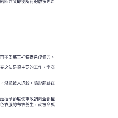
的四六文即使所有的散佚也盡
再不愛慕王祥獲得呂虔佩刀。
奏之法是很主要的工作，李商
，沿途被人追殺，隱形躲跡在
廷授予節度使軍政調劑全部權
色衣服的布衣蒼生，就被令狐