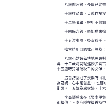
八歲偷照鏡，長眉已能畫
十歲往踏青，芙蓉作裙衩
十二學彈箏，銀甲不曾卸
十四躲六親，懸知猶未嫁
十五泣東風，後背秋千下
這首詩用口語或可譯為：
八歲小姑娘羞怯地黑暗對
蓉。十二歲時開端進修彈奏古
十五歲時背著蕩秋千的女伴，
這首詩鑒戒了漢樂府《孔
為君婦，心中常苦悲”，也鑒
街頭。十五嫁為盧家婦，十六
李商隱后來在《樊南甲集
都掉傳了。李商隱在這首詩中