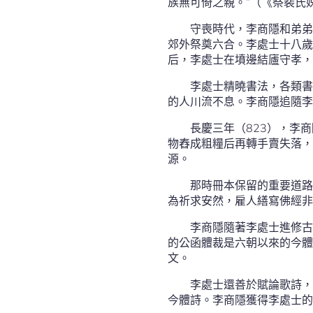
族無可倚之親。”（《祭裴氏
守喪時代，李商隱和弟弟
郊外祭奠六合。李處士十八歲
后，李處士在墳邊結廬守孝，
李處士精曉書法，各類書
的人川流不息。李商隱追隨李
長慶三年（823），李
物舂成粗糧后再轉手賣失落，
源。
那時冊本保留的重要道路
為祈求安然，雇人繕寫佛經非
李商隱隨著李處士進修古
的公函體裁是六朝以來的今體
文。
李處士還善於賦論歌詩，
今體詩。李商隱獲得李處士的