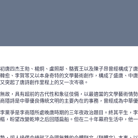
初唐四杰王勃、楊炯、盧照鄰、駱賓王以及陳子昂曾經構成了唐
韓愈、李賀等又以本身奇特的文學藝術創作，構成了盛唐、中唐
又突起了唐詩創作里程上的又一次岑嶺。
無故，具有超前的古代性和象征伎倆，以最適當的文學藝術情勢
商隱詩是中華優良傳統文明的主要內在的事務，曾經成為中華優
李黨爭是李商隱所處晚唐時期的三年夜政治題目。終其平生，李
樞，盼望改變乾坤之后回隱扁船。但在二十年幕府生活中，他一
摯，卻人緣偶合練就了全國無雙的今體駢文（駢體文）本事，以