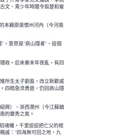
古文、青少年時隨令狐楚和崔
他的本籍原是懷州河內（今河南
”，意思是“商山隱者”，這個
理政。后來秦末年夜亂，有四
雉所生太子劉盈，改立新歡戚
。四皓急流勇退，仍回商山隱
紹興）、浙西潤州（今江蘇鎮
南的靈秀之氣。
著招魂幡，千里迢迢把亡父的棺
親戚：“四海無可回之地，九