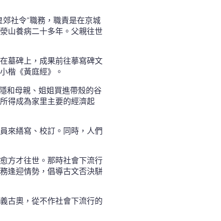
皇郊社令”職務，職責是在京城
滎山養病二十多年。父親往世
在墓碑上，成果前往摹寫碑文
小楷《黃庭經》。
商隱和母親、姐姐買進帶殼的谷
所得成為家里主要的經濟起
員來繕寫、校訂。同時，人們
愈方才往世。那時社會下流行
務逢迎情勢，倡導古文否決駢
義古奧，從不作社會下流行的