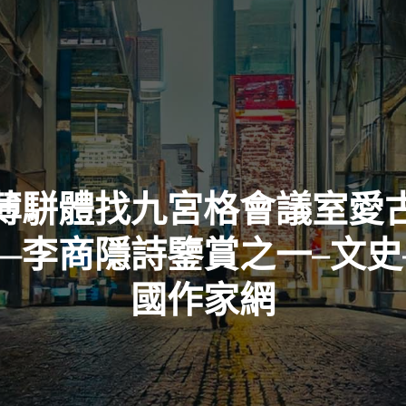
薄駢體找九宮格會議室愛
—李商隱詩鑒賞之一–文史
國作家網