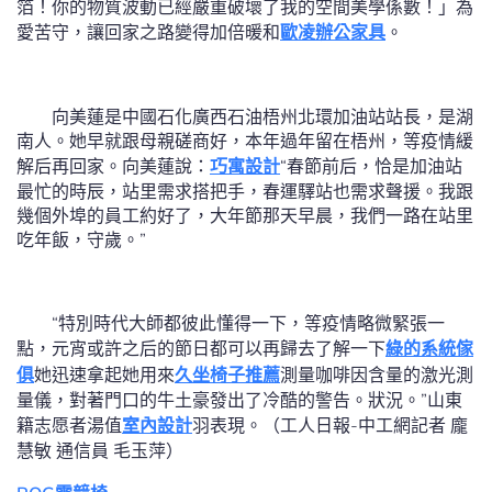
箔！你的物質波動已經嚴重破壞了我的空間美學係數！」為
愛苦守，讓回家之路變得加倍暖和
歐凌辦公家具
。
向美蓮是中國石化廣西石油梧州北環加油站站長，是湖
南人。她早就跟母親磋商好，本年過年留在梧州，等疫情緩
解后再回家。向美蓮說：
巧寓設計
“春節前后，恰是加油站
最忙的時辰，站里需求搭把手，春運驛站也需求聲援。我跟
幾個外埠的員工約好了，大年節那天早晨，我們一路在站里
吃年飯，守歲。”
“特別時代大師都彼此懂得一下，等疫情略微緊張一
點，元宵或許之后的節日都可以再歸去了解一下
綠的系統傢
俱
她迅速拿起她用來
久坐椅子推薦
測量咖啡因含量的激光測
量儀，對著門口的牛土豪發出了冷酷的警告。狀況。”山東
籍志愿者湯值
室內設計
羽表現。（工人日報-中工網記者 龐
慧敏 通信員 毛玉萍）