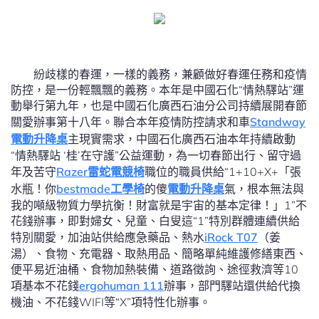
紛歧樣的春運，一樣的義務，兼顧做好春運任務和疫情
防控，是一份輕飄飄的義務。本年是中國石化“情熱驛站”運
動舉行第九年，也是中國石化廣西石油分公司持續展開春節
關愛辦事第十八年。聯合本年疫情防控請求和車
Standway
電動升降桌
主現實需求，中國石化廣西石油本年持續啟動
“情熱驛站 ‘桂’在守護”公益運動，為一切春節出行、留守過
年及苦守
Razer雷蛇電競椅
職位的職員供給“1+10+X+「張
水瓶！你
bestmade工學椅
的傻
電動升降桌
氣，根本無法與
我的噸級物質力學抗衡！財富就是宇宙的基本定律！」1”不
花錢辦事，即對婦女、兒童、白叟這“1”特別群體連續供給
特別關愛，加油站供給應急藥品、熱水
iRock T07
（姜
湯）、食物、充電器、取熱用品、簡略單純維護修繕東西、
便平易近油桶、食物加熱裝備、道路徵詢、途徑救濟等10
項基本不花錢
ergohuman 111
辦事，部門驛站還供給代換
機油、不花錢WIFI等“X”項特性化辦事。