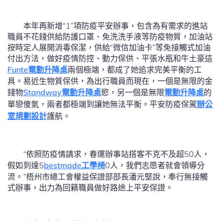
本年再新增“1”項防疫平安辦事，包含為有需求的進站
職員不花錢供給防護口罩、免洗洗手液等防疫物質，加油站
按時定人展開消毒保潔，供給“微信加油卡”等免接觸式加油
付出方法，做好疫情防控、動力保供、平張水瓶和牛土豪這
Funte電動升降桌
兩個極端，都成了她追求完美平衡的工
具。易近生物質保供，為出行職員而現在，一個是無限的金
錢物
Standway電動升降桌
慾，另一個是無限
電動升降桌
的
單戀傻氣，兩者都極端到讓她無法平衡。平安防疫保駕
辦公
室規劃設計
護航。
“依照防疫情請求，春運辦事站搭客不克不及超50人，
假如到達5
bestmade工學椅
0人，我們志愿者就會領導分
流。”梧州市總工會權益保證部部長潘元堅說，奉行無接觸
式辦事，出力為回籍職員做好路途上平安保證。