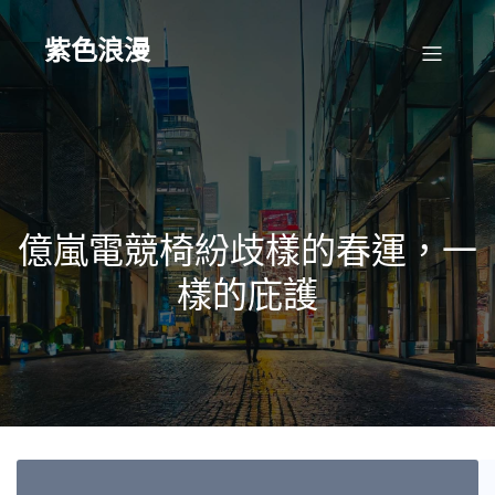
Skip
to
content
紫色浪漫
億嵐電競椅紛歧樣的春運，一
樣的庇護