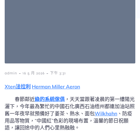
-
-
admin
16 5 月 2026
下午 3:31
Xten法拉利
Herman Miller Aeron
春節鄰近
綠的系統傢俱
，天天當跟著凌晨的第一縷陽光
灑下，今年最為繁忙的中國石化廣西石油梧州都連加油站照
舊一年夜早就預備好了姜茶、熱水、面包
Wilkhahn
、防疫
用品等物質，“中國紅”色彩的現場布置，溫馨的節日祝願
語，讓回途中的人們心里熱融融。