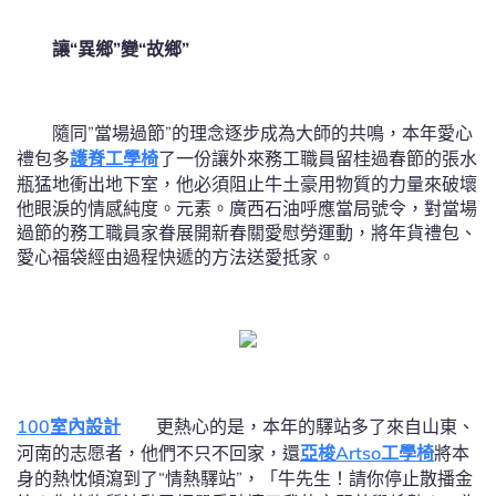
讓“異鄉”變“故鄉”
隨同”當場過節”的理念逐步成為大師的共鳴，本年愛心
禮包多
護脊工學椅
了一份讓外來務工職員留桂過春節的張水
瓶猛地衝出地下室，他必須阻止牛土豪用物質的力量來破壞
他眼淚的情感純度。元素。廣西石油呼應當局號令，對當場
過節的務工職員家眷展開新春關愛慰勞運動，將年貨禮包、
愛心福袋經由過程快遞的方法送愛抵家。
100室內設計
更熱心的是，本年的驛站多了來自山東、
河南的志愿者，他們不只不回家，還
亞梭Artso工學椅
將本
身的熱忱傾瀉到了“情熱驛站”，「牛先生！請你停止散播金