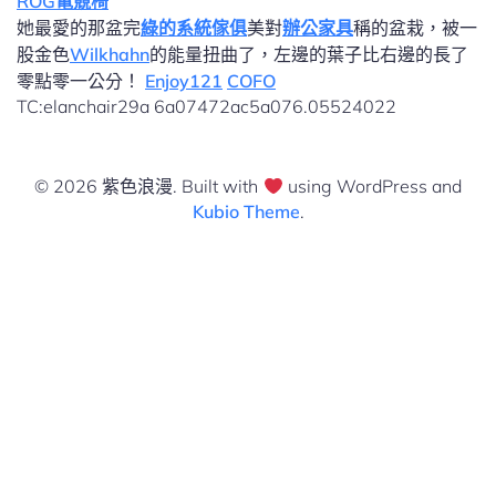
ROG電競椅
她最愛的那盆完
綠的系統傢俱
美對
辦公家具
稱的盆栽，被一
股金色
Wilkhahn
的能量扭曲了，左邊的葉子比右邊的長了
零點零一公分！
Enjoy121
COFO
TC:elanchair29a 6a07472ac5a076.05524022
© 2026 紫色浪漫. Built with
using WordPress and
Kubio Theme
.