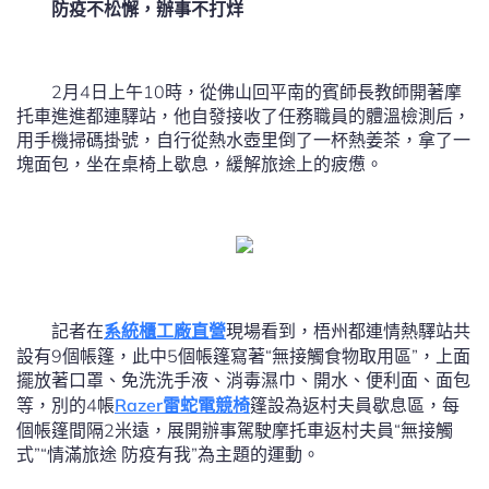
防疫不松懈，辦事不打烊
2月4日上午10時，從佛山回平南的賓師長教師開著摩
托車進進都連驛站，他自發接收了任務職員的體溫檢測后，
用手機掃碼掛號，自行從熱水壺里倒了一杯熱姜茶，拿了一
塊面包，坐在桌椅上歇息，緩解旅途上的疲憊。
記者在
系統櫃工廠直營
現場看到，梧州都連情熱驛站共
設有9個帳篷，此中5個帳篷寫著“無接觸食物取用區”，上面
擺放著口罩、免洗洗手液、消毒濕巾、開水、便利面、面包
等，別的4帳
Razer雷蛇電競椅
篷設為返村夫員歇息區，每
個帳篷間隔2米遠，展開辦事駕駛摩托車返村夫員“無接觸
式”“情滿旅途 防疫有我”為主題的運動。