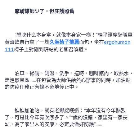
摩騎雄師少了，但庇護照舊
“想吃什么本身拿，就像本身家一樣！”桂平籍摩騎職員
黃聲峰自行拿了一塊
久坐椅子推薦
面包，坐在
ergohuman
111
椅子上對剛到驛站的老鄉召喚道。
泊車，掃碼，測溫，洗手，這時，咖啡館內。取熱水，
走進歇息區……在包管為大師供給熱心辦事的同時，加油站
的防疫任務正有條不紊地停止中。
進進加油站，就有老鄉感嘆道：“本年沒有今年熱烈
了，可是比今年有次序多了。”“說的沒錯，家里有一家長
幼，為了家里人的安康，必定要做好防護”……