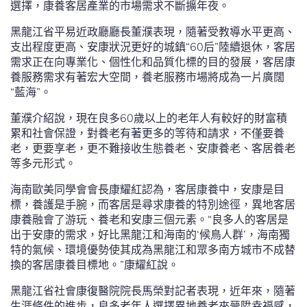
選擇，康養客居產業的市場需求不斷擴年夜。
黑龍江省平易近政廳廳長董濮表現，隨著受教導水平更高、
支出程度更高、安康狀況更好的城鎮“60后”陸續退休，客居
需求正在向專業化、個性化和品質化標的目的發展，客居康
養服務需求有著宏大空間，養老服務市場將成為一片廣闊
“藍海”。
董濮介紹說，現在良多60歲以上的老年人有較好的財富積
累和社會保證，對養老有著更多的等待和請求，不僅要養
老，更要享老，更不難接收生態養老、安康養老、客居養老
等多元形式。
海南歐美同學會會長康耀紅認為，客居康養中，安康是目
標，養護是手腕，而客居是尋求康養的特別途徑，異地客居
康養融會了游玩、養老和安康三個元素。“良多人的客居是
出于安康的需求，好比黑龍江和海南的‘候鳥人群’，海南獨
特的氣候、環境優勢使其成為黑龍江和眾多南方城市不成替
換的客居康養目標地。”康耀紅說。
黑龍江省社會康復醫院院長馬榮對記者表現，近年來，隨著
生涯條件的進步，良多老年人選擇異地養老來晉陞幸福感，