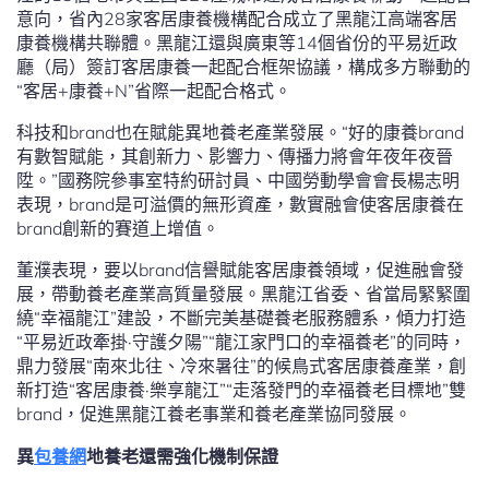
意向，省內28家客居康養機構配合成立了黑龍江高端客居
康養機構共聯體。黑龍江還與廣東等14個省份的平易近政
廳（局）簽訂客居康養一起配合框架協議，構成多方聯動的
“客居+康養+N”省際一起配合格式。
科技和brand也在賦能異地養老產業發展。“好的康養brand
有數智賦能，其創新力、影響力、傳播力將會年夜年夜晉
陞。”國務院參事室特約研討員、中國勞動學會會長楊志明
表現，brand是可溢價的無形資產，數實融會使客居康養在
brand創新的賽道上增值。
董濮表現，要以brand信譽賦能客居康養領域，促進融會發
展，帶動養老產業高質量發展。黑龍江省委、省當局緊緊圍
繞“幸福龍江”建設，不斷完美基礎養老服務體系，傾力打造
“平易近政牽掛·守護夕陽”“龍江家門口的幸福養老”的同時，
鼎力發展“南來北往、冷來暑往”的候鳥式客居康養產業，創
新打造“客居康養·樂享龍江”“走落發門的幸福養老目標地”雙
brand，促進黑龍江養老事業和養老產業協同發展。
異
包養網
地養老還需強化機制保證