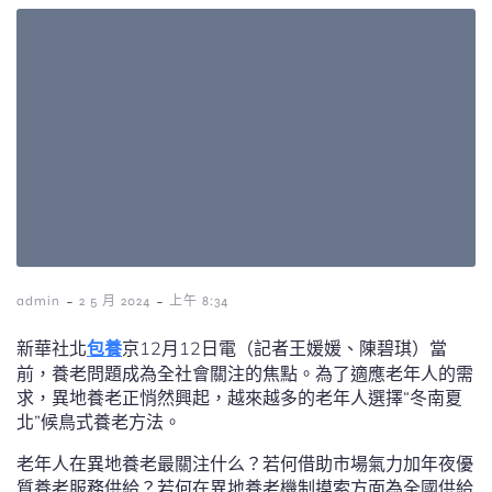
-
-
admin
2 5 月 2024
上午 8:34
新華社北
包養
京12月12日電（記者王媛媛、陳碧琪）當
前，養老問題成為全社會關注的焦點。為了適應老年人的需
求，異地養老正悄然興起，越來越多的老年人選擇“冬南夏
北”候鳥式養老方法。
老年人在異地養老最關注什么？若何借助市場氣力加年夜優
質養老服務供給？若何在異地養老機制摸索方面為全國供給