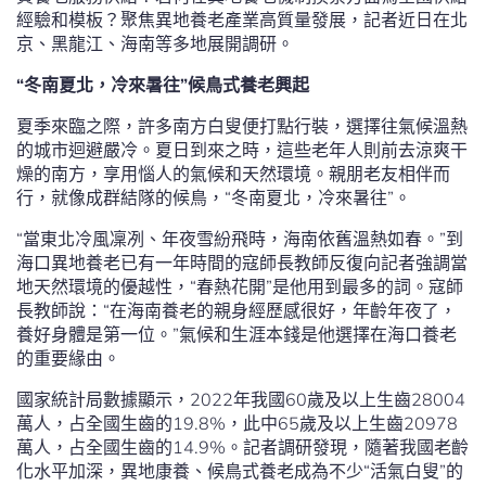
經驗和模板？聚焦異地養老產業高質量發展，記者近日在北
京、黑龍江、海南等多地展開調研。
“冬南夏北，冷來暑往”候鳥式養老興起
夏季來臨之際，許多南方白叟便打點行裝，選擇往氣候溫熱
的城市迴避嚴冷。夏日到來之時，這些老年人則前去涼爽干
燥的南方，享用惱人的氣候和天然環境。親朋老友相伴而
行，就像成群結隊的候鳥，“冬南夏北，冷來暑往”。
“當東北冷風凜冽、年夜雪紛飛時，海南依舊溫熱如春。”到
海口異地養老已有一年時間的寇師長教師反復向記者強調當
地天然環境的優越性，“春熱花開”是他用到最多的詞。寇師
長教師說：“在海南養老的親身經歷感很好，年齡年夜了，
養好身體是第一位。”氣候和生涯本錢是他選擇在海口養老
的重要緣由。
國家統計局數據顯示，2022年我國60歲及以上生齒28004
萬人，占全國生齒的19.8%，此中65歲及以上生齒20978
萬人，占全國生齒的14.9%。記者調研發現，隨著我國老齡
化水平加深，異地康養、候鳥式養老成為不少“活氣白叟”的