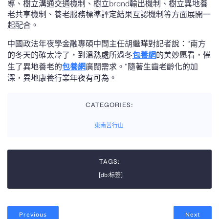
導、樹立溝通交通機制、樹立brand輸出機制、樹立異地養
老共享機制、養老服務標準評定結果互認機制等方面展開一
起配合。
中國政法年夜學金融專碩中間主任胡繼曄對記者說：“南方
的冬天的確太冷了，到溫熱處所過冬
包養網
的美妙愿看，催
生了異地養老的
包養網
廣闊需求。”隨著生齒老齡化的加
深，異地康養行業年夜有可為。
CATEGORIES:
東南苦行山
TAGS:
[db:标签]
Previous
Next