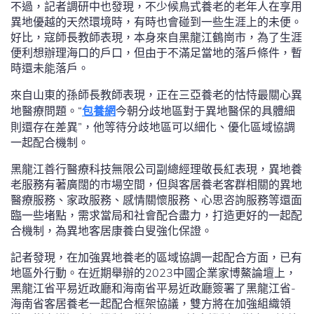
不過，記者調研中也發現，不少候鳥式養老的老年人在享用
異地優越的天然環境時，有時也會碰到一些生涯上的未便。
好比，寇師長教師表現，本身來自黑龍江鶴崗市，為了生涯
便利想辦理海口的戶口，但由于不滿足當地的落戶條件，暫
時還未能落戶。
來自山東的孫師長教師表現，正在三亞養老的怙恃最關心異
地醫療問題。“
包養網
今朝分歧地區對于異地醫保的具體細
則還存在差異”，他等待分歧地區可以細化、優化區域協調
一起配合機制。
黑龍江善行醫療科技無限公司副總經理敬長紅表現，異地養
老服務有著廣闊的市場空間，但與客居養老客群相關的異地
醫療服務、家政服務、感情關懷服務、心思咨詢服務等還面
臨一些堵點，需求當局和社會配合盡力，打造更好的一起配
合機制，為異地客居康養白叟強化保證。
記者發現，在加強異地養老的區域協調一起配合方面，已有
地區外行動。在近期舉辦的2023中國企業家博鰲論壇上，
黑龍江省平易近政廳和海南省平易近政廳簽署了黑龍江省-
海南省客居養老一起配合框架協議，雙方將在加強組織領