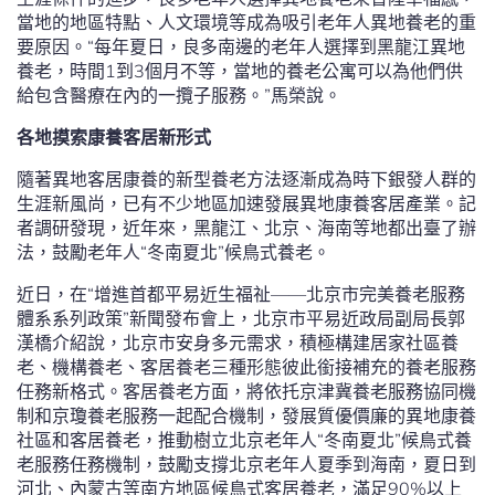
當地的地區特點、人文環境等成為吸引老年人異地養老的重
要原因。“每年夏日，良多南邊的老年人選擇到黑龍江異地
養老，時間1到3個月不等，當地的養老公寓可以為他們供
給包含醫療在內的一攬子服務。”馬榮說。
各地摸索康養客居新形式
隨著異地客居康養的新型養老方法逐漸成為時下銀發人群的
生涯新風尚，已有不少地區加速發展異地康養客居產業。記
者調研發現，近年來，黑龍江、北京、海南等地都出臺了辦
法，鼓勵老年人“冬南夏北”候鳥式養老。
近日，在“增進首都平易近生福祉——北京市完美養老服務
體系系列政策”新聞發布會上，北京市平易近政局副局長郭
漢橋介紹說，北京市安身多元需求，積極構建居家社區養
老、機構養老、客居養老三種形態彼此銜接補充的養老服務
任務新格式。客居養老方面，將依托京津冀養老服務協同機
制和京瓊養老服務一起配合機制，發展質優價廉的異地康養
社區和客居養老，推動樹立北京老年人“冬南夏北”候鳥式養
老服務任務機制，鼓勵支撐北京老年人夏季到海南，夏日到
河北、內蒙古等南方地區候鳥式客居養老，滿足90%以上