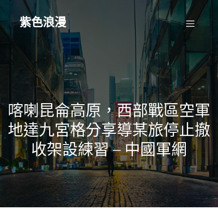
Skip
to
content
紫色浪漫
喀喇昆侖高原，西部戰區空軍
地達九宮格分享導某旅停止撤
收架設練習 – 中國軍網