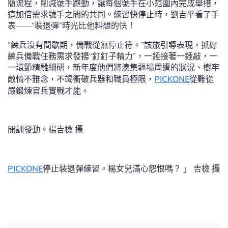
簡流程，削減號手跑動，讓每個號手在小范圍內完成舉措，
這加倍需求號手之間的共同。練習快停止時，劉吉平看了手
表——“裝退彈”時光比他料想的快！
“練兵沒有間歇期，備戰從無停止符。”該旅引導表現，抓好
練兵備戰任務需求發揚“釘釘子精力”，一錘接著一錘敲，一
一環節精雕細研，新年度他們將湊集疆場周遭的狀況、樹牢
敵情不雅念，不竭衝破兵器和職員極限，
PICKONE
從難從
嚴鍛煉官兵實戰才能。
開訓發動。楊吉檢 攝
PICKONE
停止裝退彈練習。楊女兒滿心怨恨嗎？ 」 吉檢 攝