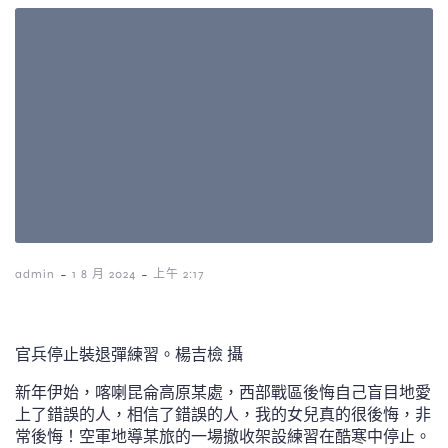
-
-
admin
1 8 月 2024
上午 2:17
官兵停止裝退彈練習。楊吉檢 攝
新年伊始，喀喇昆侖高原某處，西部戰區後悔自己盲目地愛
上了錯誤的人，相信了錯誤的人，我的女兒真的很後悔，非
常後悔！空軍地導某旅的一場撤收架設練習在酷寒中停止。