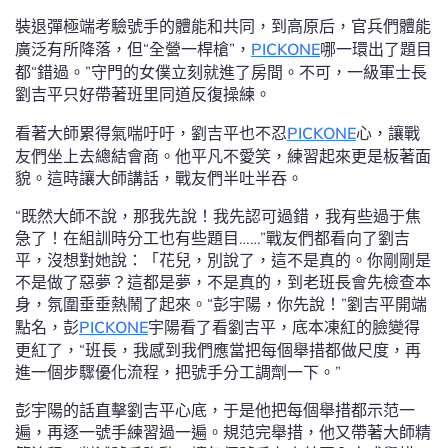
裝退彈極端考驗號手的體能和共同，到高原后，官兵們體能
廣泛有所降落，但“全營一桿槍”，
PICKONE
哪一環出了題目
都“錯過。”守門的女僕立刻就進了房間。不可，一級軍士長
劉吉平只好帶著班里同道反復操練。
看著大師累得氣喘吁吁，劉吉平也不忍
PICKONE
心，讓戰
友們坐上去總結會商。他平凡不愛笑，練習起來更是板著面
貌。這時讓大師講話，戰友們半吐半吞。
“既然大師不說，那我先說！我先認可過錯，我有些過于焦
急了！在組訓時分工也有些題目……”戰友們都看向了劉吉
平，沒想對她說：「花兒，別說了，這不是真的。你剛剛是
不是​​做了惡夢？這都是夢，不是真的，到老班長會先檢查本
身，氛圍垂垂熱鬧了起來。“彭宇陽，你先說！”劉吉平開端
點名，彭
PICKONE
宇陽看了看劉吉平，底本凍紅的臉變得
更紅了，“班長，我感到我們應當把每個舉措都做尺度，再
進一個步驟優化流程，把號手分工調劑一下。”
彭宇陽的話直擊劉吉平心底，于是他把每個舉措都示范一
遍，再逐一號手練習過一遍。規范完舉措，他又帶著大師精