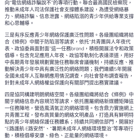
向“電信網絡詐騙說不”的專項行動。聯合最高國民檢察院，
推動未成年人司法保護社會支撐體系建設，為遭受網絡暴
力、網絡詐騙、信息泄露、網絡陷溺的青少年供給專業支撐
和心思輔導。
三是有序反應青少年網絡保護廣泛性問題。各級團組織將結
合《條例》中關于防陷溺等請求，依托“共青團與人年夜代
表、政協委員面對面”這一任務brand，積極開展法令和政策
倡導。包含充足應用人年夜、政協等軌制化表達渠道，用好
中長期青年發展規劃實施任務聯席會議機制，持續反應、推
動解決青少年中具有廣泛性的網絡問題；我們連續5年開展
全國未成年人互聯網應用情況調查，向社會發布調查報告，
針對未成年人網絡權益保護向有關部門提出務實建議。
四是協同構建明朗網絡空間。各級團組織將結合《條例》中
關于網絡信息內容規范等請求，依托團屬網絡新媒體矩陣這
一任務陣地，營造風清氣正的網絡環境。包含鼎力實施網上
共青團工程，發布高質量的網絡文明產品，打造具有鮮明特
點的青少年網絡保護任務體系；持續共同網信部門，開展好
“E路護航·E路安然”、“暑期未成年人網絡環境整治”等專項行
動，積極倡導安康、綠色、正能量的網絡環境。