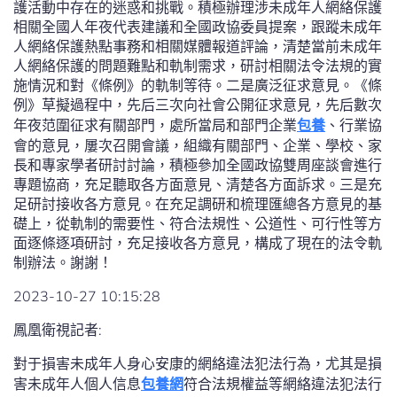
護活動中存在的迷惑和挑戰。積極辦理涉未成年人網絡保護
相關全國人年夜代表建議和全國政協委員提案，跟蹤未成年
人網絡保護熱點事務和相關媒體報道評論，清楚當前未成年
人網絡保護的問題難點和軌制需求，研討相關法令法規的實
施情況和對《條例》的軌制等待。二是廣泛征求意見。《條
例》草擬過程中，先后三次向社會公開征求意見，先后數次
年夜范圍征求有關部門，處所當局和部門企業
包養
、行業協
會的意見，屢次召開會議，組織有關部門、企業、學校、家
長和專家學者研討討論，積極參加全國政協雙周座談會進行
專題協商，充足聽取各方面意見、清楚各方面訴求。三是充
足研討接收各方意見。在充足調研和梳理匯總各方意見的基
礎上，從軌制的需要性、符合法規性、公道性、可行性等方
面逐條逐項研討，充足接收各方意見，構成了現在的法令軌
制辦法。謝謝！
2023-10-27 10:15:28
鳳凰衛視記者:
對于損害未成年人身心安康的網絡違法犯法行為，尤其是損
害未成年人個人信息
包養網
符合法規權益等網絡違法犯法行