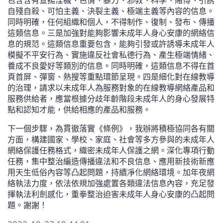
包含含有宣揚淫穢、色情、暴力、邪教、科學、賭博、引誘
自殘自殺、可怕主義、決裂主義、極端主義等內容的信息。
同時明確，任何組織和個人，不得制作、復制、發布、傳播
這類信息。三是加強對能夠影響未成年人身心安康的網絡信
息的規范。這類信息重要包含，能夠引發或許誘導未成年人
模擬不平安行為、實施違反社會私德行為、產生極端情緒、
養成不良愛好等類別的信息。同時明確，這類信息不得在首
頁首屏、彈窗、熱搜等重點環節呈現。四是細化對在線教導
的治理，請求以未成年人為服務對象的在線教導網絡產品和
服務供給者，應當根據分歧年齡階段未成年人的身心發展特
點和認知才能，供給相應的產品和服務。
下一個步驟，為貫徹落實《條例》，我辦將積極協同各有關
方面，構建國家、學校、家庭、社會等多方參與的未成年人
網絡保護任務格式，織密未成年人保護之網。深化專項行動
任務，集中整治編造傳播違法和不良信息、應用新技術新應
用天生低俗內容等凸起問題，持續凈化網絡環境。加年夜網
絡執法力度，依法依規加強處置各類違法信息內容，充足發
揮執法利劍感化，重拳整治迫害未成年人身心安康的凸起問
題。謝謝！