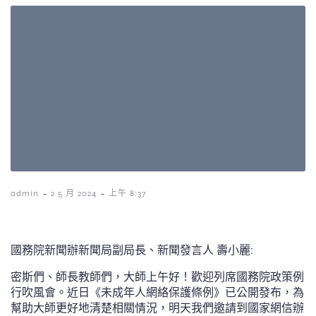
-
-
admin
2 5 月 2024
上午 8:37
國務院新聞辦新聞局副局長、新聞發言人 壽小麗:
密斯們、師長教師們，大師上午好！歡迎列席國務院政策例
行吹風會。近日《未成年人網絡保護條例》已公開發布，為
幫助大師更好地清楚相關情況，明天我們邀請到國家網信辦