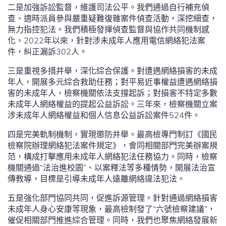
二是加強訴訟監督，維護司法公平。我們通過自行補充偵
查、適時派員參與嚴重疑難復雜案件偵查活動，深挖細查，
無力指控犯法。我們積極發揮偵查監督與協作共同機制感
化，2022年以來，針對涉未成年人應用電信網絡犯法案
件，糾正漏訴302人。
三是重視多措并舉，深化綜合保護。對遭遇網絡損害的未成
年人，開展多元綜合救助任務；對平易近事權益遭遇網絡損
害的未成年人，檢察機關依法支撐起訴；對損害不特定多數
未成年人網絡權益的提起公益訴訟。三年來，檢察機關立案
涉未成年人網絡權益和個人信息公益訴訟案件524件。
四是完美軌制機制，實現懲防并舉。最高檢專門制訂《國民
檢察院辦理網絡犯法案件規定》，會同相關部門完美辦案規
范，構成打擊應用未成年人網絡犯法任務協力。同時，檢察
機關通過“法治進校園”、以案釋法等多種情勢，開展法治宣
傳教導，目標是引導未成年人遠離網絡違法犯法。
五是強化部門協同共同，促進訴源管理。針對通過網絡損害
未成年人身心安康等現象，最高檢制發了“六號檢察建議”，
催促相關部門推進綜合管理。同時，我們也聚焦網絡發展新