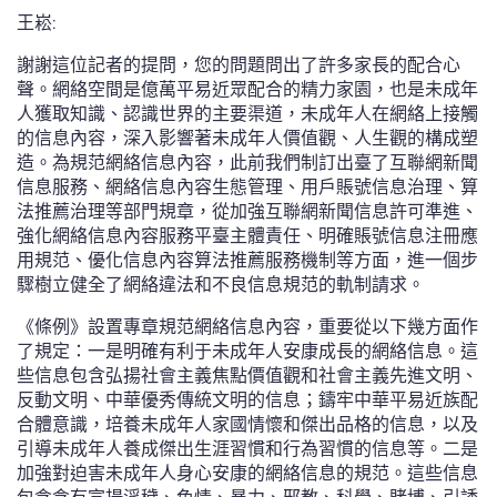
王崧:
謝謝這位記者的提問，您的問題問出了許多家長的配合心
聲。網絡空間是億萬平易近眾配合的精力家園，也是未成年
人獲取知識、認識世界的主要渠道，未成年人在網絡上接觸
的信息內容，深入影響著未成年人價值觀、人生觀的構成塑
造。為規范網絡信息內容，此前我們制訂出臺了互聯網新聞
信息服務、網絡信息內容生態管理、用戶賬號信息治理、算
法推薦治理等部門規章，從加強互聯網新聞信息許可準進、
強化網絡信息內容服務平臺主體責任、明確賬號信息注冊應
用規范、優化信息內容算法推薦服務機制等方面，進一個步
驟樹立健全了網絡違法和不良信息規范的軌制請求。
《條例》設置專章規范網絡信息內容，重要從以下幾方面作
了規定：一是明確有利于未成年人安康成長的網絡信息。這
些信息包含弘揚社會主義焦點價值觀和社會主義先進文明、
反動文明、中華優秀傳統文明的信息；鑄牢中華平易近族配
合體意識，培養未成年人家國情懷和傑出品格的信息，以及
引導未成年人養成傑出生涯習慣和行為習慣的信息等。二是
加強對迫害未成年人身心安康的網絡信息的規范。這些信息