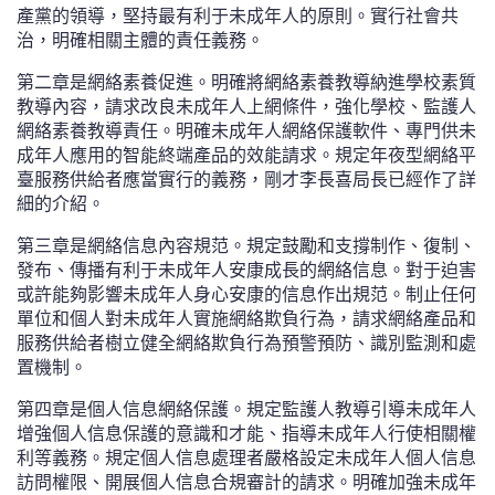
產黨的領導，堅持最有利于未成年人的原則。實行社會共
治，明確相關主體的責任義務。
第二章是網絡素養促進。明確將網絡素養教導納進學校素質
教導內容，請求改良未成年人上網條件，強化學校、監護人
網絡素養教導責任。明確未成年人網絡保護軟件、專門供未
成年人應用的智能終端產品的效能請求。規定年夜型網絡平
臺服務供給者應當實行的義務，剛才李長喜局長已經作了詳
細的介紹。
第三章是網絡信息內容規范。規定鼓勵和支撐制作、復制、
發布、傳播有利于未成年人安康成長的網絡信息。對于迫害
或許能夠影響未成年人身心安康的信息作出規范。制止任何
單位和個人對未成年人實施網絡欺負行為，請求網絡產品和
服務供給者樹立健全網絡欺負行為預警預防、識別監測和處
置機制。
第四章是個人信息網絡保護。規定監護人教導引導未成年人
增強個人信息保護的意識和才能、指導未成年人行使相關權
利等義務。規定個人信息處理者嚴格設定未成年人個人信息
訪問權限、開展個人信息合規審計的請求。明確加強未成年