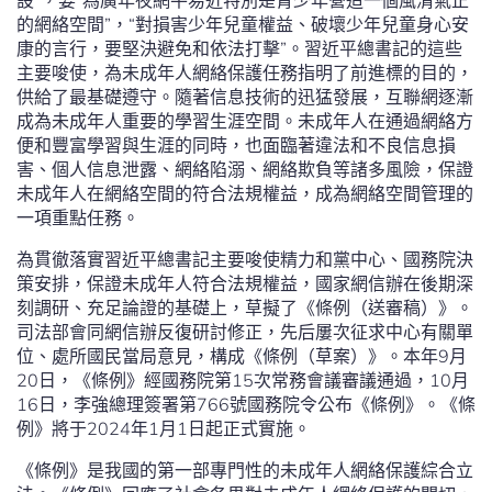
設”，要“為廣年夜網平易近特別是青少年營造一個風清氣正
的網絡空間”，“對損害少年兒童權益、破壞少年兒童身心安
康的言行，要堅決避免和依法打擊”。習近平總書記的這些
主要唆使，為未成年人網絡保護任務指明了前進標的目的，
供給了最基礎遵守。隨著信息技術的迅猛發展，互聯網逐漸
成為未成年人重要的學習生涯空間。未成年人在通過網絡方
便和豐富學習與生涯的同時，也面臨著違法和不良信息損
害、個人信息泄露、網絡陷溺、網絡欺負等諸多風險，保證
未成年人在網絡空間的符合法規權益，成為網絡空間管理的
一項重點任務。
為貫徹落實習近平總書記主要唆使精力和黨中心、國務院決
策安排，保證未成年人符合法規權益，國家網信辦在後期深
刻調研、充足論證的基礎上，草擬了《條例（送審稿）》。
司法部會同網信辦反復研討修正，先后屢次征求中心有關單
位、處所國民當局意見，構成《條例（草案）》。本年9月
20日，《條例》經國務院第15次常務會議審議通過，10月
16日，李強總理簽署第766號國務院令公布《條例》。《條
例》將于2024年1月1日起正式實施。
《條例》是我國的第一部專門性的未成年人網絡保護綜合立