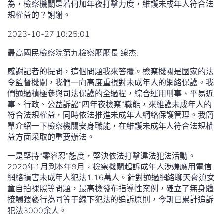
為，檢察機關是若何加年夜打擊力度，維護未成年人符合法
規權益的？謝謝。
2023-10-27 10:25:01
最高國民檢察院第九檢察廳廳長 缐杰:
感謝記者的提問，這個問題我來答覆。檢察機關是國家的法
令監督機關，我們一向高度重視對未成年人的網絡保護。我
們通過積極參與司法保護的全過程，綜合運用刑事、平易近
事、行政、公益訴訟“四年夜檢察”職能，來維護未成年人的
符合法規權益，同時依法推進未成年人網絡保護管理。我簡
單介紹一下檢察機關安身職能，在維護未成年人符合法規權
益方面采取的重要辦法。
一是堅持“零容忍”態度，堅決依法打擊違法犯法活動。
2020年1月到本年9月，檢察機關起訴成年人涉嫌應用電信
網絡損害未成年人犯法1.16萬人。針對通過網絡聊天脅迫女
童自拍裸照等問題，最高檢發布指導性案例，確立了無身體
接觸猥褻行為同等于線下犯法的追訴原則，今朝已累計追訴
犯法3000余人。