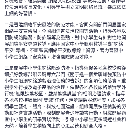
有機融會。繼續開展“網絡文明進校園”等教導活動，發揮學
校法治副校長感化，引導學生樹立文明網絡意識，養成依法
上網的好習慣。
二是晉陞網絡平安風險的防范才能。會同有關部門開展國家
網絡平安宣傳周、全國網信普法進校園等活動，指導各地以
預防網絡陷溺、防詐騙等為重點，對中小學生有針對性地開
展網絡平安專題教導。應用國家中小學聰明教導平臺“網絡
平安”專欄，不斷豐富網絡平安教導線上資源，著力晉陞中
小學生網絡平安意識，增強風險防范才能。
三是開展中小學生網絡陷溺防治。指導催促各地各校從嚴從
細抓好教導部辦公廳等六部門《關于進一個步驟加強預防中
小學生陷溺網絡游戲治理任務的告訴》的各項任務落實。重
視學外行機及電子產品的治理，催促各地各校嚴格落實學外
行機“無限進進校園、嚴禁進進課堂”的相關治理請求。指導
各地各校持續鞏固“雙減”任務，進步課后服務程度，加強各
類學生藝術、體育、科技社團建設，組織開展多種情勢的勞
動和社會實踐活動，深刻開展青少年讀書行動，組織開展適
宜中小學生的研學實踐活動，引導中小學生更多親近社會和
天然，培養學生積極向上的心思品德和健全人格。