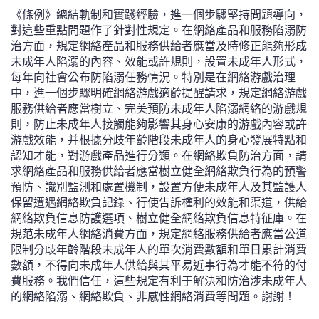
《條例》總結軌制和實踐經驗，進一個步驟堅持問題導向，
對這些重點問題作了針對性規定。在網絡產品和服務陷溺防
治方面，規定網絡產品和服務供給者應當及時修正能夠形成
未成年人陷溺的內容、效能或許規則，設置未成年人形式，
每年向社會公布防陷溺任務情況。特別是在網絡游戲治理
中，進一個步驟明確網絡游戲適齡提醒請求，規定網絡游戲
服務供給者應當樹立、完美預防未成年人陷溺網絡的游戲規
則，防止未成年人接觸能夠影響其身心安康的游戲內容或許
游戲效能，并根據分歧年齡階段未成年人的身心發展特點和
認知才能，對游戲產品進行分類。在網絡欺負防治方面，請
求網絡產品和服務供給者應當樹立健全網絡欺負行為的預警
預防、識別監測和處置機制，設置方便未成年人及其監護人
保留遭遇網絡欺負記錄、行使告訴權利的效能和渠道，供給
網絡欺負信息防護選項、樹立健全網絡欺負信息特征庫。在
規范未成年人網絡消費方面，規定網絡服務供給者應當公道
限制分歧年齡階段未成年人的單次消費數額和單日累計消費
數額，不得向未成年人供給與其平易近事行為才能不符的付
費服務。我們信任，這些規定有利于解決和防治涉未成年人
的網絡陷溺、網絡欺負、非感性網絡消費等問題。謝謝！