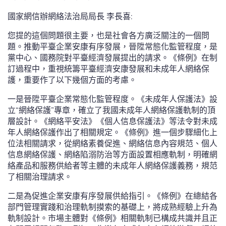
國家網信辦網絡法治局局長 李長喜:
您提的這個問題很主要，也是社會各方廣泛關注的一個問
題。推動平臺企業安康有序發展，晉陞常態化監管程度，是
黨中心、國務院對平臺經濟發展提出的請求。《條例》在制
訂過程中，重視統籌平臺經濟安康發展和未成年人網絡保
護，重要作了以下幾個方面的考慮。
一是晉陞平臺企業常態化監管程度。《未成年人保護法》設
立“網絡保護”專章，確立了我國未成年人網絡保護軌制的頂
層設計。《網絡平安法》《個人信息保護法》等法令對未成
年人網絡保護作出了相關規定。《條例》進一個步驟細化上
位法相關請求，從網絡素養促進、網絡信息內容規范、個人
信息網絡保護、網絡陷溺防治等方面設置相應軌制，明確網
絡產品和服務供給者等主體的未成年人網絡保護義務，規范
了相關治理請求。
二是為促進企業安康有序發展供給指引。《條例》在總結各
部門管理實踐和治理軌制摸索的基礎上，將成熟經驗上升為
軌制設計。市場主體對《條例》相關軌制已構成共識并且正