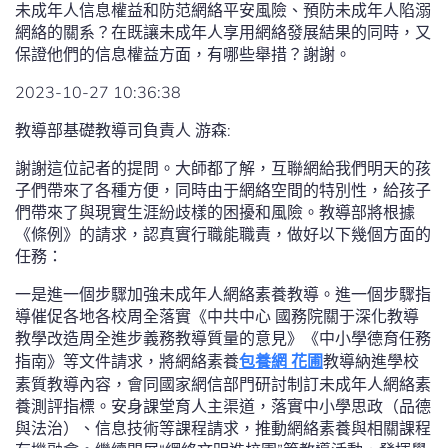
未成年人信息權益和防范網絡平安風險、預防未成年人陷溺
網絡的關系？在既讓未成年人享用網絡發展結果的同時，又
保證他們的信息權益方面，有哪些舉措？謝謝。
2023-10-27 10:36:38
教導部基礎教導司負責人 游森:
謝謝這位記者的提問。大師都了解，互聯網給我們明天的孩
子們帶來了各種方便，同時由于網絡空間的特別性，給孩子
們帶來了與現實生涯紛歧樣的困擾和風險。教導部將根據
《條例》的請求，認真實行職能職責，做好以下幾個方面的
任務：
一是進一個步驟加強未成年人網絡素養教導。進一個步驟指
導催促各地各校周全落實《中共中心 國務院關于深化教導
教學改造周全進步義務教導質量的意見》《中小學德育任務
指南》等文件請求，將網絡素養
包養網 花圃
教導納進學校
素質教導內容，會同國家網信部門研討制訂未成年人網絡素
養測評指標。安身課堂育人主渠道，落實中小學思政（品德
與法治）、信息技術等課程請求，推動網絡素養與相關課程