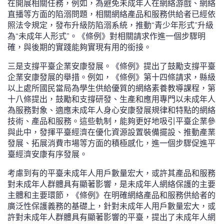
在開展相關任務，例如，為避免未成年人在網絡游戲、網絡
直播等方面的陷溺問題，相關網絡產品和服務供給者已經依
照法令規定，發布升級防陷溺系統，推動“青少年形式”升級
為“未成年人形式”。《條例》對相關請求作進一個步驟明
確，與後期的實踐能夠實現有用的銜接。
三是支撐平臺企業安康發展。《條例》提出了鼓勵支撐平臺
企業安康發展的舉措。例如，《條例》第十四條請求，縣級
以上處所國民當局為學生供給優質的網絡素養教導課程，第
十八條提出，鼓勵和支撐研發、生產和應用專門以未成年人
為服務對象、適應未成年人身心安康發展規律和特點的網絡
技術、產品和服務。這些軌制，能夠更好地吸引平臺企業參
與此中，發揮平臺經濟在優化資源設置裝備擺設、推動產業
發展、拓展消費市場等方面的積極感化，進一個步驟促進平
臺經濟安康有序發展。
考慮到有的平臺未成年人用戶數量宏大，或許其產品和服務
對未成年人群體具有顯著影響，是未成年人網絡保護的主要
主體和主要環節，《條例》在明確網絡產品和服務供給者的
廣泛性保護義務的基礎上，針對未成年人用戶數量宏大，或
許對未成年人群體具有顯著影響的平臺，提出了未成年人網