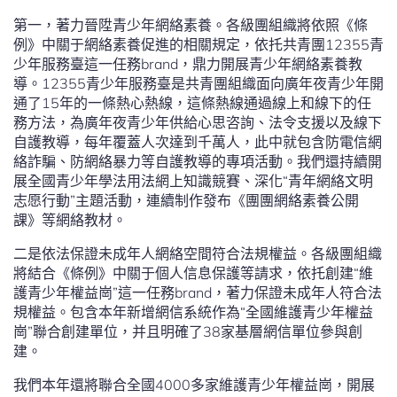
第一，著力晉陞青少年網絡素養。各級團組織將依照《條
例》中關于網絡素養促進的相關規定，依托共青團12355青
少年服務臺這一任務brand，鼎力開展青少年網絡素養教
導。12355青少年服務臺是共青團組織面向廣年夜青少年開
通了15年的一條熱心熱線，這條熱線通過線上和線下的任
務方法，為廣年夜青少年供給心思咨詢、法令支援以及線下
自護教導，每年覆蓋人次達到千萬人，此中就包含防電信網
絡詐騙、防網絡暴力等自護教導的專項活動。我們還持續開
展全國青少年學法用法網上知識競賽、深化“青年網絡文明
志愿行動”主題活動，連續制作發布《團團網絡素養公開
課》等網絡教材。
二是依法保證未成年人網絡空間符合法規權益。各級團組織
將結合《條例》中關于個人信息保護等請求，依托創建“維
護青少年權益崗”這一任務brand，著力保證未成年人符合法
規權益。包含本年新增網信系統作為“全國維護青少年權益
崗”聯合創建單位，并且明確了38家基層網信單位參與創
建。
我們本年還將聯合全國4000多家維護青少年權益崗，開展