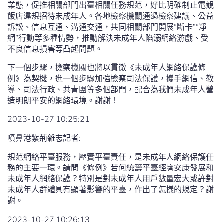
業態，促推相關部門出臺相關任務規范，好比明確制止電競
飯店違規招待未成年人。各地檢察機關通過檢察建議、公益
訴訟、信息互通、溝通交通，共同相關部門開展“斷卡”“凈
網”行動等多種情勢，推動解決未成年人陷溺網絡游戲、受
不良信息損害等凸起問題。
下一個步驟，檢察機關也將以貫徹《未成年人網絡保護條
例》為契機，進一個步驟加強檢察司法保護，攜手網信、教
導、司法行政、共青團等多個部門，配合為我們未成年人營
造明朗平安的網絡環境。謝謝！
2023-10-27 10:25:21
噴鼻港紫荊雜志記者:
規范網絡平臺服務，壓實平臺責任，是未成年人網絡保護任
務的主要一環。請問《條例》若何統籌平臺經濟安康發展和
未成年人網絡保護？特別是對未成年人用戶數量宏大或許對
未成年人群體具有顯著影響的平臺，作出了怎樣的規定？謝
謝。
2023-10-27 10:26:13