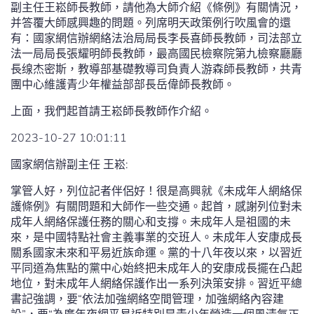
副主任王崧師長教師，請他為大師介紹《條例》有關情況，
并答覆大師感興趣的問題。列席明天政策例行吹風會的還
有：國家網信辦網絡法治局局長李長喜師長教師，司法部立
法一局局長張耀明師長教師，最高國民檢察院第九檢察廳廳
長缐杰密斯，教導部基礎教導司負責人游森師長教師，共青
團中心維護青少年權益部部長岳偉師長教師。
上面，我們起首請王崧師長教師作介紹。
2023-10-27 10:01:11
國家網信辦副主任 王崧:
掌管人好，列位記者伴侶好！很是高興就《未成年人網絡保
護條例》有關問題和大師作一些交通。起首，感謝列位對未
成年人網絡保護任務的關心和支撐。未成年人是祖國的未
來，是中國特點社會主義事業的交班人。未成年人安康成長
關系國家未來和平易近族命運。黨的十八年夜以來，以習近
平同道為焦點的黨中心始終把未成年人的安康成長擺在凸起
地位，對未成年人網絡保護作出一系列決策安排。習近平總
書記強調，要“依法加強網絡空間管理，加強網絡內容建