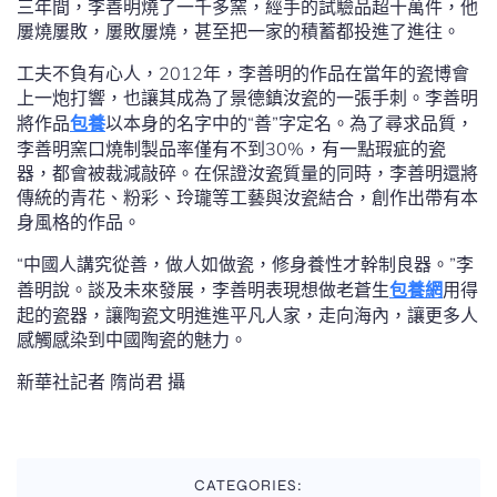
三年間，李善明燒了一千多窯，經手的試驗品超十萬件，他
屢燒屢敗，屢敗屢燒，甚至把一家的積蓄都投進了進往。
工夫不負有心人，2012年，李善明的作品在當年的瓷博會
上一炮打響，也讓其成為了景德鎮汝瓷的一張手刺。李善明
將作品
包養
以本身的名字中的“善”字定名。為了尋求品質，
李善明窯口燒制製品率僅有不到30%，有一點瑕疵的瓷
器，都會被裁減敲碎。在保證汝瓷質量的同時，李善明還將
傳統的青花、粉彩、玲瓏等工藝與汝瓷結合，創作出帶有本
身風格的作品。
“中國人講究從善，做人如做瓷，修身養性才幹制良器。”李
善明說。談及未來發展，李善明表現想做老蒼生
包養網
用得
起的瓷器，讓陶瓷文明進進平凡人家，走向海內，讓更多人
感觸感染到中國陶瓷的魅力。
新華社記者 隋尚君 攝
CATEGORIES: