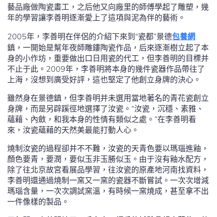
藝品廠做陶瓷畫工，之后他又向廠里的師傅學起了雕塑，幾
年的學習讓李善明逐漸愛上了這項與泥為伴的藝術。
2005年，李善明在伴侶的介紹下來到“瓷都”景德
包養網
鎮，一開始是幫年夜師雕鏤陶瓷作品，后來逐漸樹立起了本
身的小作坊，重要做出口日用瓷的代工，但李善明的目標并
不止于此。2009年，李善明將本身的幾件瓷器作品帶往了
上海，沒想到廣受好評，這也堅定了他創立身牌的決心。
雖然身在景德鎮，但李善明并未選用當地著名的青花瓷創立
身牌，而是另辟蹊徑地選擇了汝瓷。“汝瓷，沉穩、素雅、
蘊藉、內斂，和我本身的性情有類似之處。”在李善明看
來，汝瓷蘊藉的天然美最能打動人心。
燒制汝瓷的過程卻并不不難，汝瓷的天青色要以瑪瑙進釉，
顏色要青，要潤，要似玉非玉勝似玉。由于沒有釉水配方，
除了往北京故宮看展品學習，往汝瓷的原產地河南找資料，
李善明還通過燒制一窯又一窯的瓷器不斷嘗試。一次次增減
瑪瑙含量，一次次調試窯溫，有時候一窯燒成，甚至拿不出
一件像樣的製品。