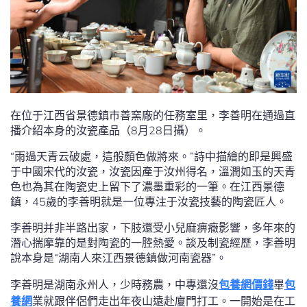
在位于江西省景德鎮市善窯廠的任務室里，李善明在通過直
播介紹本身的汝瓷產品（8月28日攝）。
“雨過天青云破處，這般顏色做將來。”詩中描繪的即是興盛
于中國宋代的汝瓷，汝瓷因產于汝州得名，溫潤如玉的天青
色也為其在陶瓷史上留下了濃墨重彩的一筆。在江西景德
鎮，45歲的李善明就是一位專注于汝瓷技藝的陶瓷匠人。
李善明并非半路出家，下肢還受小兒麻痹癥影響，多年來的
潛心揣摩靠的是對陶瓷的一腔熱愛。談及制瓷經歷，李善明
說本身是“湖南人來江西景德鎮做河南瓷器”。
李善明是湖南永州人，少時務農，中專還沒
包養網價錢
畢
包
養網
業就跟伴侶們走出年夜山遠赴廈門打工。一開始是在工