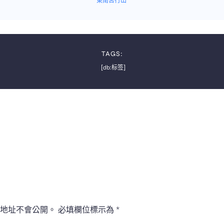
東南苦行山
TAGS:
[db:标签]
地址不會公開。
必填欄位標示為
*