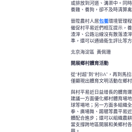
或排放到河道、溝渠中。同時
養雞、養狗，卻不及時清算禽
晉陞農村人居
包養
環境管理程
催促村平易近們相互提示，養
渣滓、公路沿線沒有散落渣滓
準，還可以通過衛生評比等方
北京海淀區 黃佩珊
開展鄉村體育活動
從“村超”到“村BA”，再到
僅顯現出體育文明活動在鄉村
與村平易近日益增長的體育運
建議一方面優化鄉村體育場地
球等場地；另一方面多組織全
拳、廣場舞、踢毽等農平易近
體配合進步；還可以組織農耕
當支撐跨地區開展和美鄉村各
興。