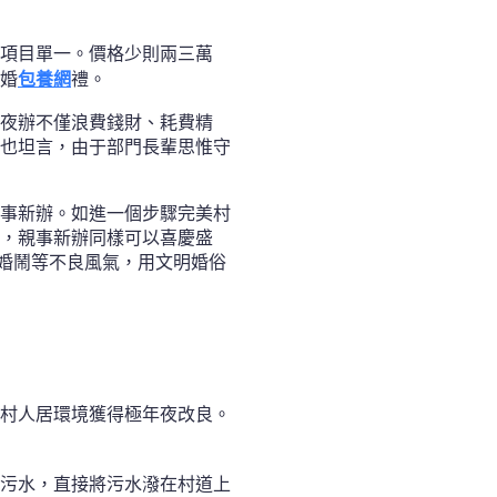
項目單一。價格少則兩三萬
婚
包養網
禮。
夜辦不僅浪費錢財、耗費精
也坦言，由于部門長輩思惟守
事新辦。如進一個步驟完美村
，親事新辦同樣可以喜慶盛
俗婚鬧等不良風氣，用文明婚俗
村人居環境獲得極年夜改良。
污水，直接將污水潑在村道上