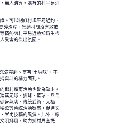
，無人清算。還有的村平易近
識。可以制訂村規平易近約，
有零碎渣滓、集鎮村間沒有散放
等情勢讓村平易近熟知衛生標
人受害的傑出氛圍。
充滿農趣、富有“土壤味”，不
搏奮斗的精力面孔。
的鄉村體育活動也較為缺少。
建築足球、排球、籃球、乒乓
健身氣功、傳統武術、太極
秧歌等傳統活動賽事，促進文
、崇尚技藝的風氣。此外，應
文明鄉風，助力鄉村周全振