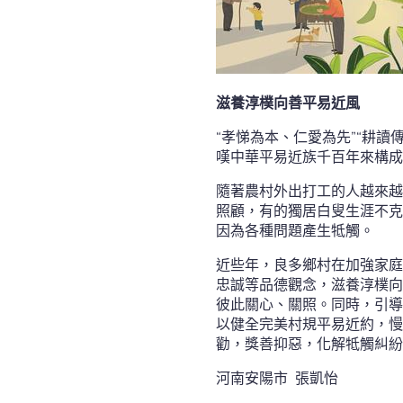
滋養淳樸向善平易近風
“孝悌為本、仁愛為先”“耕
嘆中華平易近族千百年來構成
隨著農村外出打工的人越來越
照顧，有的獨居白叟生涯不克
因為各種問題產生牴觸。
近些年，良多鄉村在加強家庭
忠誠等品德觀念，滋養淳樸向
彼此關心、關照。同時，引導
以健全完美村規平易近約，慢
勸，獎善抑惡，化解牴觸糾紛
河南安陽市 張凱怡