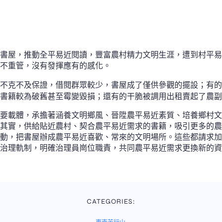
書屋，推動全平易近閱讀，豐富農村精力文明生涯，遭到村平易
不重管，沒有發揮應有的感化。
不克不及保證，借閱群眾較少，書屋成了僅供參觀的擺設；有的
書籍較為破舊甚至霉變毀損；還有的干脆被調用出租賣起了農副
要載體，承擔著涵養文明鄉風、晉陞農平易近素質、培養鄉村文
其實，供給貼近農村、契合農平易近需求的書籍，吸引更多的農
動，把書屋辦成農平易近喜歡、常來的文明場所。這些都請求加
治理軌制，明確治理員崗位職責，共同農平易近需求更換新的資
CATEGORIES: