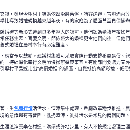
交談，發現今朝村里結婚依然沿襲舊俗，請客送禮、置辦酒菜等
攀比導致婚禮規模越來越年夜，有的家庭為了體面甚至負債操辦
體婚禮等新形式遭到良多年輕人的認可。他們認為婚禮年夜操年
常任務生涯。喜慶文明、節儉盛大的婚禮更令他們向往，但他們
舊式婚禮在農村奉行有必定難度。
，應當予以鼓勵。建議村集體可采取實際行動支撐移風易俗、親
約，持續深化奉行文明節儉操辦婚喪事宜。有關部門要鼎力宣導
引導村平易近走出“高價婚姻”的誤區，自覺抵抗高額彩禮、低
著，生
包養行情
活污水、渣滓集中處理，戶廁改革穩步推進，農
境的意識還有待晉陞，亂扔渣滓、亂排污水是常見的兩個問題。
生涯渣滓丟棄在村道、溝渠或許地步里，有人不按規定處理生涯