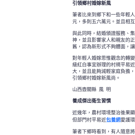
引領鄉村婚嫁新風
筆者比來到鄉下和一些年輕人
元，多則五六萬元。並且相互
與此同時，結婚頒證服務、集
神，並且影響家人和親友的正
舊，認為新形式不夠體面，讓
對年輕人婚嫁思惟觀念的轉變
級紅白事宜辦理的村規平易近
大，並且能夠減輕家庭負擔，
引領鄉村婚嫁新風尚。
山西壺關縣 風 明
養成傑出衛生習慣
近幾年，農村環境整治後果顯
但部門村平易近
包養網
愛護環
筆者下鄉時看到，有人隨意將