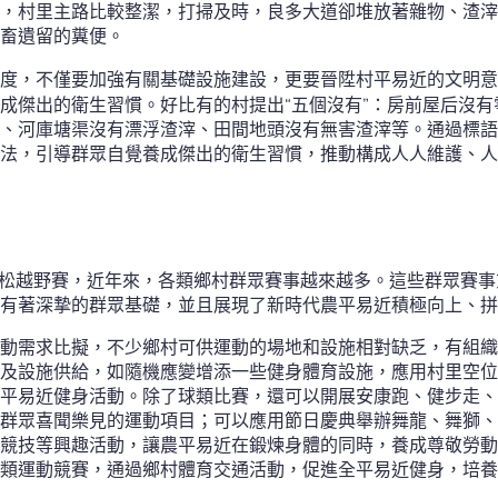
，村里主路比較整潔，打掃及時，良多大道卻堆放著雜物、渣滓
畜遺留的糞便。
度，不僅要加強有關基礎設施建設，更要晉陞村平易近的文明意
成傑出的衛生習慣。好比有的村提出“五個沒有”：房前屋后沒
、河庫塘渠沒有漂浮渣滓、田間地頭沒有無害渣滓等。通過標語
法，引導群眾自覺養成傑出的衛生習慣，推動構成人人維護、人
馬拉松越野賽，近年來，各類鄉村群眾賽事越來越多。這些群眾賽事
有著深摯的群眾基礎，並且展現了新時代農平易近積極向上、拼
動需求比擬，不少鄉村可供運動的場地和設施相對缺乏，有組織
及設施供給，如隨機應變增添一些健身體育設施，應用村里空位
平易近健身活動。除了球類比賽，還可以開展安康跑、健步走、
群眾喜聞樂見的運動項目；可以應用節日慶典舉辦舞龍、舞獅、
競技等興趣活動，讓農平易近在鍛煉身體的同時，養成尊敬勞動
類運動競賽，通過鄉村體育交通活動，促進全平易近健身，培養