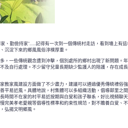
讀傳家、勤儉持家”……記得有一次到一個傳統村走訪，看到墻上有
、沉淀下來的鄉風風俗淳樸厚重。
多，一些傳統觀念遭到沖擊，個別處所的鄉村出現了新問題。年
不及自行處理。不少留守兒童長期缺少監護人的陪護，存在成長
家教家風建設方面做了不少盡力，建議可以通過優秀傳統禮俗強
善平易近風。具體地說，村集體可以多組織活動，倡導鄰里之間
長時間不在家的村平易近按期與白叟和孩子聯系，好比視頻聊天
慢完美孝老愛親等倡導性標準和約束性規范，對不贍養白叟、不
，弘揚文明鄉風。