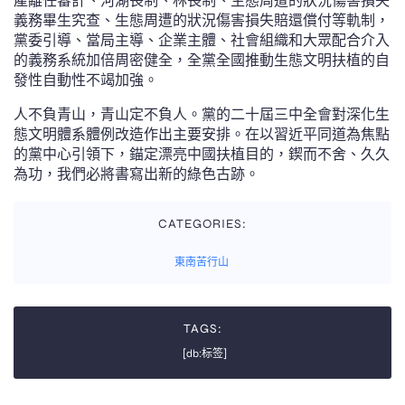
產離任審計、河湖長制、林長制、生態周遭的狀況傷害損失
義務畢生究查、生態周遭的狀況傷害損失賠還償付等軌制，
黨委引導、當局主導、企業主體、社會組織和大眾配合介入
的義務系統加倍周密健全，全黨全國推動生態文明扶植的自
發性自動性不竭加強。
人不負青山，青山定不負人。黨的二十屆三中全會對深化生
態文明體系體例改造作出主要安排。在以習近平同道為焦點
的黨中心引領下，錨定漂亮中國扶植目的，鍥而不舍、久久
為功，我們必將書寫出新的綠色古跡。
CATEGORIES:
東南苦行山
TAGS:
[db:标签]