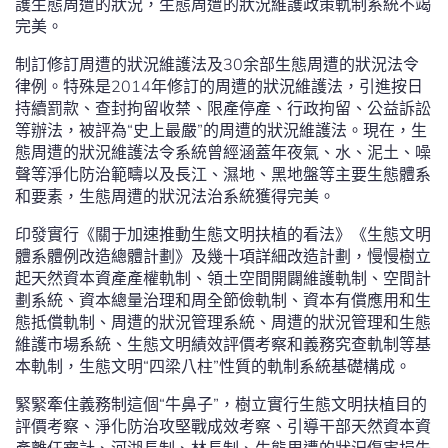
護生態周遭的狀況，生態周遭的狀況維護政策軌制系統不竭
完美。
制訂修訂周遭的狀況維護法及30余部生態周遭的狀況法令
律例。特殊是2014年修訂的周遭的狀況維護法，引進按日
持續罰款、查封拘留收禁、限產停產、行政拘留、公益訴訟
等辦法，被評為“史上最嚴”的周遭的狀況維護法。現在，生
態周遭的狀況維護法令系統曾經涵蓋年夜氣、水、泥土、噪
聲等淨化防治範疇以及長江、濕地、黑地盤等主要生態體系
和要素，生態周遭的狀況法治系統獲得完美。
印發實行《關于加速推動生態文明扶植的看法》《生態文明
體系體例改造總體計劃》及幾十項詳細改造計劃，慢慢樹立
起天然資本資產產權軌制、領土空間開闢維護軌制、空間計
劃系統、資本總量治理和周全節儉軌制、資本有償應用和生
態抵償軌制、周遭的狀況管理系統、周遭的狀況管理和生態
維護市場系統、生態文明績效評價考察和義務究查軌制等基
本軌制，生態文明“四梁八柱”性質的軌制系統基礎構成。
緊緊牽住義務制這個“牛鼻子”，樹立實行生態文明扶植目的
評價考察、淨化防治攻堅戰成效考察、引導干部天然資本資