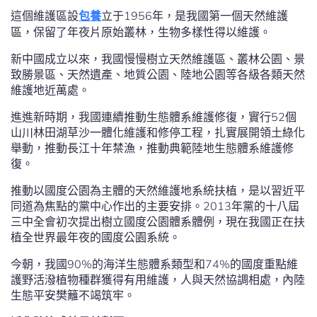
這個維護區設
包養
立于1956年，是我國第一個天然維護
區，保留了年夜片原始叢林，生物多樣性得以維護。
新中國成立以來，我國慢慢樹立天然維護區、叢林公園、景
致勝景區、天然遺產、地質公園、陸地公園等各級各類天然
維護地近萬處。
進進新時期，我國連續推動生態體系維護修復，實行52個
山川林田湖草沙一體化維護和修停工程，扎實展開領土綠化
舉動，推動長江十年禁漁，推動典範陸地生態體系維護修
復。
推動以國度公園為主體的天然維護地系統扶植，是以習近平
同道為焦點的黨中心作出的主要安排。2013年黨的十八屆
三中全會初次提出樹立國度公園體系體例，現在我國正在扶
植全世界最年夜的國度公園系統。
今朝，我國90%的海洋生態體系類型和74%的國度重點維
護野活潑植物種群獲得有用維護，人與天然協調相處，內陸
生態平安樊籬不竭筑牢。