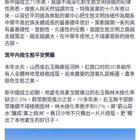
新中國成立75年來，我國不竭深化對生態文明扶植的紀律
性熟悉，增進人與天然協調共生。特殊是黨的十八年夜以
來，以習近平同道為焦點的黨中心把生態文明扶植作為關系
中華平易近族永續成長的最基礎年夜計，策劃展開一系列具
有最基礎性、首創性、久遠性的任務，我國生態文明之路越
走越篤定、越走越廣大，在中華年夜地上不竭書寫新的綠色
古跡。
筑牢內陸生態平安樊籬
本年炎天，山西省右玉縣廝役河畔，紅旗口村的30多畝所
有人全體林地里綠樹成蔭，前來露營的游客扎起帳篷，盡享
綠色生態之美。
新中國成立初期，地處毛烏素戈壁邊沿的右玉縣林木綠化率
缺乏0.3%，群眾飽受風沙之苦。70多年來，右玉縣干部群
眾連續不竭植樹造林，林木綠化率進步到57%，將“窮山惡
水”釀成“塞上綠洲”。舊日沙地不只種出一片片綠蔭，更“種”
出了本地蒼生的好日子。