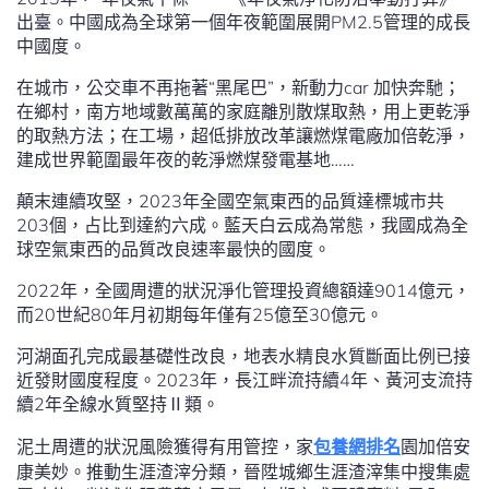
出臺。中國成為全球第一個年夜範圍展開PM2.5管理的成長
中國度。
在城市，公交車不再拖著“黑尾巴”，新動力car 加快奔馳；
在鄉村，南方地域數萬萬的家庭離別散煤取熱，用上更乾淨
的取熱方法；在工場，超低排放改革讓燃煤電廠加倍乾淨，
建成世界範圍最年夜的乾淨燃煤發電基地……
顛末連續攻堅，2023年全國空氣東西的品質達標城市共
203個，占比到達約六成。藍天白云成為常態，我國成為全
球空氣東西的品質改良速率最快的國度。
2022年，全國周遭的狀況淨化管理投資總額達9014億元，
而20世紀80年月初期每年僅有25億至30億元。
河湖面孔完成最基礎性改良，地表水精良水質斷面比例已接
近發財國度程度。2023年，長江畔流持續4年、黃河支流持
續2年全線水質堅持Ⅱ類。
泥土周遭的狀況風險獲得有用管控，家
包養網排名
園加倍安
康美妙。推動生涯渣滓分類，晉陞城鄉生涯渣滓集中搜集處