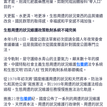
置才能，削減化肥農藥應用量，如期完成固體廢料“零入口”
目的。
天更藍、水更清、地更凈，生態周遭的狀況東西的品質連續
改良，國民群眾的取得感、幸福感和平安感不竭加強。
生態周遭的狀況維護政策軌制系統不竭完美
本年9月10日，國度公園法草案初次提請全國人年夜常委會
會議審議。這是我國初次從國度層面針對國度公園專門立
法。
法令軌制，是守護綠水青山的主要氣力。顛末數十年的摸
索，中國特點社會主義生態周遭的狀況維護
包養網
法令系統
和生態文明“四梁八柱”性質的軌制系統基礎構成。
從1978年初次將“國度維護周遭的狀況和天然資本，防治淨
化和其他公害”寫進憲法，到1989年周遭的狀況維護法經由
過程，生態周遭的狀況維護任務慢慢進進法治化軌道。
進進21世
包養網
紀，國度公佈了一系列的周遭的狀況維護
法令、天然資本法、周遭的狀況維護行政律例、周遭的狀況