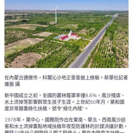
在內蒙古通遼市，科爾沁沙地正垂垂披上綠裝。新華社記者
連振 攝
新中國成立之初，全國的叢林籠罩率僅8.6%，風沙殘虐、
水土流掉等影響群眾生孩子生涯。上世紀50年月，黨和國
度非常器重綠化扶植，號令“綠化內陸”。
1978年，黨中心、國務院作出在東南、華北、西南風沙迫
害和水土流掉重點地域扶植年夜型防護林的計謀決議計劃，
歷時73年分三個階段八期工程停止，要在內陸南方扶植一