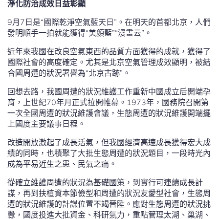
淨化防治成效日益彰顯
9月7日是“國際乾淨空氣藍天日”。在明天的首都北京，人們
發明順手一拍就能獲得“美顏藍”“漫畫云”。
近年來我國在改良空氣東西的品質方面獲得的成就，獲得了
國際社會的高度確定。尤其是北京空氣管理成效顯明，被結
合國周遭的狀況署譽為“北京古跡”。
回想去路，我國周遭的狀況維護工作重新中國成立后開端孕
育，上世紀70年月正式拉開帷幕。1973年，國務院召開第
一次全國周遭的狀況維護會議，生態周遭的狀況維護開端擺
上國度主要議事日程。
改造開放激起了成長活氣，但我國經濟高速成長獲得宏大成
績的同時，也積聚了大批生態周遭的狀況題目，一段時光內
成為平易近生之患、民氣之痛。
從確立維護周遭的狀況為基礎國策，到實行可連續成長計
謀，再到扶植資本節儉型和周遭的狀況友愛型社會，生態周
遭的狀況維護的計謀位置不竭晉陞。應對生態周遭的狀況挑
釁，國度投進大批資金、科研氣力，重點管理太湖、巢湖、