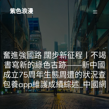
Skip
to
content
紫色浪漫
奮進強國路 闊步新征程丨不竭
書寫新的綠色古跡——新中國
成立75周年生態周遭的狀況查
包養app維護成績綜述_中國網