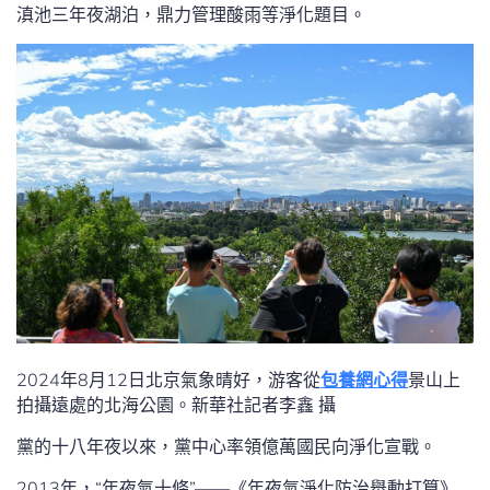
滇池三年夜湖泊，鼎力管理酸雨等淨化題目。
2024年8月12日北京氣象晴好，游客從
包養網心得
景山上
拍攝遠處的北海公園。新華社記者李鑫 攝
黨的十八年夜以來，黨中心率領億萬國民向淨化宣戰。
2013年，“年夜氣十條”——《年夜氣淨化防治舉動打算》