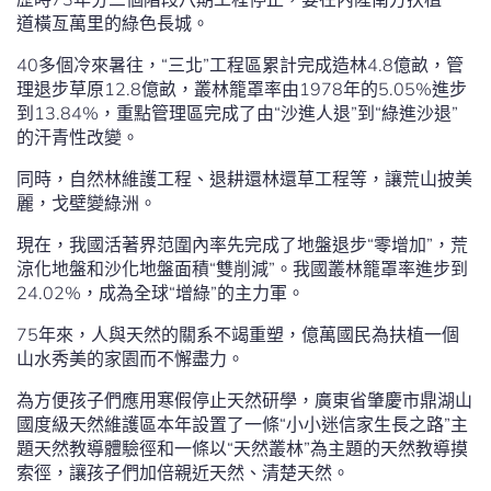
道橫亙萬里的綠色長城。
40多個冷來暑往，“三北”工程區累計完成造林4.8億畝，管
理退步草原12.8億畝，叢林籠罩率由1978年的5.05%進步
到13.84%，重點管理區完成了由“沙進人退”到“綠進沙退”
的汗青性改變。
同時，自然林維護工程、退耕還林還草工程等，讓荒山披美
麗，戈壁變綠洲。
現在，我國活著界范圍內率先完成了地盤退步“零增加”，荒
涼化地盤和沙化地盤面積“雙削減”。我國叢林籠罩率進步到
24.02%，成為全球“增綠”的主力軍。
75年來，人與天然的關系不竭重塑，億萬國民為扶植一個
山水秀美的家園而不懈盡力。
為方便孩子們應用寒假停止天然研學，廣東省肇慶市鼎湖山
國度級天然維護區本年設置了一條“小小迷信家生長之路”主
題天然教導體驗徑和一條以“天然叢林”為主題的天然教導摸
索徑，讓孩子們加倍親近天然、清楚天然。