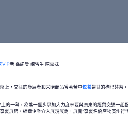
VIP
者 孫綺曼 練習生 陳嘉妹
架上，交往的參展者和采購商品嘗著苦中
包養
帶甘的枸杞芽茶，
會上的一幕，為進一個步驟加大力度寧夏與廣東的經貿交通一起
寧夏展館，組織企業介入展現展銷，展開“寧夏名優產物廣州行”