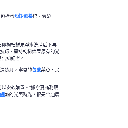
中包括枸
短期包養
杞、葡萄
杞即枸杞鮮果淨水洗凈后不再
技巧，堅持枸杞鮮果原有的光
寶告知記者。
清楚到，寧夏的
包養
菜心、尖
可以安心購置。”據寧夏商務廳
網
盛的光照時光，很是合適農