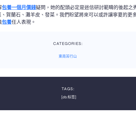
解
包養一個月價錢
疑問，她的配頭必定是迷信研討範疇的後起之秀
菜、賀蘭石、灘羊皮、發菜。我們盼望將來可以或許讓寧夏的更
擔
包養
任人表現。
CATEGORIES:
東南苦行山
TAGS:
[db:标签]