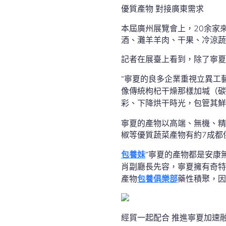
優質產物 對接廣東需求
本屆廣州展覽會上，20余家
酒、灘羊羊肉、干果、冷涼蔬
記者在展臺上看到，除了寧夏
“寧夏的良多企業重視立異工
像傳統枸杞干燥那樣加堿（碳
彩、下降烘干時光，包管其鮮
寧夏的產物以高端、無機、精
椒等優質蔬菜產物有約7成都
包養妹
“寧夏的產物都是安康
肖副廳長先容，寧夏擁有奇特
產物
包養俱樂部
藥性積聚，因
經貿一起配合 推進寧夏加速