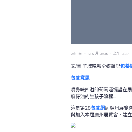
-
-
admin
12 5 月 2025
上午 3:39
文/圖 羊城晚報全媒體記
包養網
包養意思
噴鼻味四溢的葡萄酒擺設在展
麻籽油的生孩子流程…….
這是第28
包養網
屆廣州展覽
與加入本屆廣州展覽會，建立