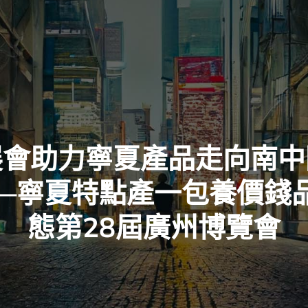
展會助力寧夏產品走向南中
—寧夏特點產一包養價錢
態第28屆廣州博覽會