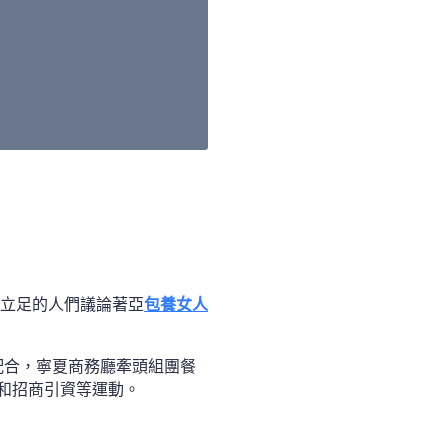
立足的人們議論著亞
包養女人
配合，寧夏商務廳牽頭組團餐
和招商引資等運動。