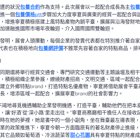
遭的狀況
包養合約
作為支持。此次展會以一起配合成長為主
包養
進一個
包養價格ptt
步驟加大力度寧夏與廣東的經貿一起配合與
，增進寧夏積極搭建上風特點產物內銷平臺，擴展與沿海發財地
加速融進國際市場年夜輪迴、介入國際國際雙輪迴。
時發明，展會人頭攢動，每個企業的發賣代表都在特別推介著自家
代表也在積極地向
包養網評價
不雅眾先容著自家的特點商品，排
力
同期還將舉行經貿交通會、專門研究交通運動等主題論壇及相干
，積極組織企業參展，繚繞財產招商、文明交通、區域一起配合
建立外鄉特點brand，打造特點名優產物，寧夏將借助展會平
長，增添區域一起配合，擴展寧夏brand的社會影響力。
不竭地尋覓機遇輔助企業發明機遇、打造平臺，輔助他們在把本身
，讓‘好酒’從‘深小路’里走出往。”寧夏商務廳相干擔任人在接
訪時在她的夢裡，她是書中的一個小副角，坐在舞臺最左邊表現，
業的政策推進下，寧夏今朝一方面臨原有的著名財產停止進級，
其它品類如葡萄酒、冷涼蔬菜等
甜心花園
具有寧夏特點的財產成