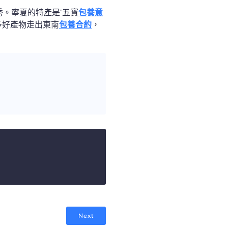
。寧夏的特產是‘五寶
包養意
多好產物走出東南
包養合約
，
Next