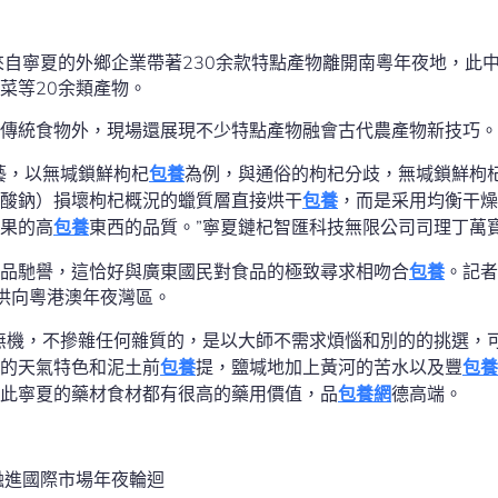
來自寧夏的外鄉企業帶著230余款特點產物離開南粵年夜地，此
菜等20余類產物。
傳統食物外，現場還展現不少特點產物融會古代農產物新技巧。
藝，以無堿鎖鮮枸杞
包養
為例，與通俗的枸杞分歧，無堿鎖鮮枸
酸鈉）損壞枸杞概況的蠟質層直接烘干
包養
，而是采用均衡干燥
果的高
包養
東西的品質。”寧夏鏈杞智匯科技無限公司司理丁萬
品馳譽，這恰好與廣東國民對食品的極致尋求相吻合
包養
。記者
供向粵港澳年夜灣區。
無機，不摻雜任何雜質的，是以大師不需求煩惱和別的的挑選，
的天氣特色和泥土前
包養
提，鹽堿地加上黃河的苦水以及豐
包養
此寧夏的藥材食材都有很高的藥用價值，品
包養網
德高端。
融進國際市場年夜輪迴