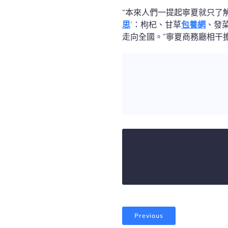
“本來人們一提起寧夏就只了
思
’：枸杞、甘草
包養網
、發
走向全國。”寧夏商務廳相干
Previous