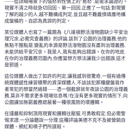
——從詳細場景下的惱怒到性情上的“易怒”,是需求論證的。
現實不清之時就急切回因、單一回因,正應了一句話:對現實
了解的越少的人,越不難構成判定,並且越不難義憤填膺地構
成蠻橫的、自認為真諦的判定。
某位媒體人也寫了一篇題為《八達嶺野活潑物園缺少平安治
理冗余,必需究查義務》的評論,談到了公園的治理義務,他的
焦點不雅點是:變亂的本源是野活潑物園沒有盡到治理義務,
未能供給平安冗余。我是人,我有能夠出錯誤。在你的地皮,
在你的治理義務范圍內,你應當想方想法讓我少出錯誤,這才
是邪道。
這位媒體人做出了如許的判定,讓我感到很驚奇,一個有過傳
統媒體感性練習積聚的資深媒體人,不該該犯那種鍵盤寫作
者常犯的想當然過錯——憑一個截屏就年夜談公園的治理義
務,莫非不需求更多現場信息嗎?在沒有更多現實的情形下,向
公園課加無窮義務遮蔽著一種很風險的壞邏輯。
在謹嚴和抑制頂用現實和邏輯往壓服,可勇敢假定,但必需警
惕求證,一分論聽說一分理,這種評論美德不克不及被營銷自
媒體、網紅和噴子們所謀殺。