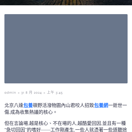
-
-
admin
31 8 月 2024
上午 3:45
北京八達
包養
嶺野活潑物園內山君咬人招致
包養網
一逝世一
傷,成為收集熱議的核心。
但在言論場,越是核心、不在場的人,越酷愛回因,並且有一種
“急切回因”的嗜好——工作剛產生,一些人就憑著一些道聽途