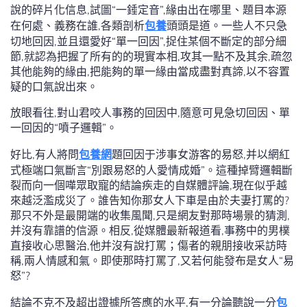
說的碎片化信息,試圖“一錘定音”,緣由出在哪里、題目本源
在何處、義務在誰,各類剖析
包養
頭頭是道。一些人不只急
切地回因,並且還愛好“單一回因”,捉住某個不斷定的部分細
節,就認為把握了所有的的現實本相,攻其一點不及其余,疏忽
其他能夠的緣由,把能夠的單一緣由當成盡對真諦,以不容置
疑的口氣說出來。
放眼看往,對山君咬人事務的回因中,隨意可見急切回因、單
一回因的“噴子邏輯”。
好比,有人將問
包養網
題回因于涉事女游客的易怒,并以網紅
式極端口氣斷言“別跟易怒的人愛情成婚”。這種掉臂邏輯斷
裂而向一個嘩眾取寵的結論疾走的自媒體評論,現在似乎越
來越泛濫成災了。誰告知你那女人下車是由於夫妻打罵的?
那只不外是最開端的收集風聞,只是網友對那時場景的猜測,
并沒有靠譜的信源。相反,從媒體最新報道看,事務中的男樸
直接收心思醫治,他并沒有說打罵；傷者的親朋接收采訪時
稱,兩人情感和氣。即使那時打罵了,又若何能發布是女人“易
怒”?
結論不克不及超出證據所答應的水平,有一分論聽說一分
包