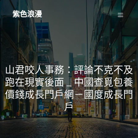
Skip
to
content
紫色浪漫
山君咬人事務：評論不克不及
跑在現實後面 _ 中國查覓包養
價錢成長門戶網－國度成長門
戶