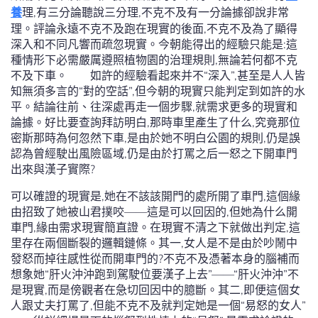
養
理,有三分論聽說三分理,不克不及有一分論據卻說非常
理。評論永遠不克不及跑在現實的後面,不克不及為了顯得
深入和不同凡響而疏忽現實。今朝能得出的經驗只能是:這
種情形下必需嚴厲遵照植物園的治理規則,無論若何都不克
不及下車。 如許的經驗看起來并不“深入”,甚至是人人皆
知無須多言的“對的空話”,但今朝的現實只能判定到如許的水
平。結論往前、往深處再走一個步驟,就需求更多的現實和
論據。好比要查詢拜訪明白,那時車里產生了什么,究竟那位
密斯那時為何忽然下車,是由於她不明白公園的規則,仍是誤
認為曾經駛出風險區域,仍是由於打罵之后一怒之下開車門
出來與漢子實際?
可以確證的現實是,她在不該該開門的處所開了車門,這個緣
由招致了她被山君撲咬——這是可以回因的,但她為什么開
車門,緣由需求現實簡直證。在現實不清之下就做出判定,這
里存在兩個斷裂的邏輯鏈條。其一,女人是不是由於吵鬧中
發怒而掉往感性從而開車門的?不克不及憑著本身的腦補而
想象她“肝火沖沖跑到駕駛位要漢子上去”——“肝火沖沖”不
是現實,而是傍觀者在急切回因中的臆斷。其二,即便這個女
人跟丈夫打罵了,但能不克不及就判定她是一個“易怒的女人”