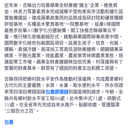
近年來，吉縣出力培養蘋果全財產鏈“鏈主”企業，推進資
金、休息力等要素資本完成城鄉不受拘束有序活動和優化設
置裝備擺設。建成蘋果高東西的品質成長研討院和優質種類
研發基地、劣種苗木繁育基地“一院雙基地”，投產6條國際
最進步前輩4.0數字化分選裝備，開工扶植吉縣蘋果云平
臺，推行矮化密植栽植形式，啟動蘋果國際辦事商業中間、
國際數字化綠色包裝園區項目，延展生孩子、信息、包裝、
運輸、倉儲冷鏈、高深加工等高低游財產鏈條，開闢蘋果采
摘業、不雅光農業、效能農業、農家樂等休閑農業業態，搭
建起零工市場，蘋果全財產鏈鏈條加倍完美，村落復興有了
堅實的財產基本，群眾有了穩固的財產支出和務工渠道。
吉縣保持把鄉村飲水平安作為推動村落復興、完成農業鄉村
古代化的主要義務，水質、水量、取水便利水平、供水保證
率等四項目標穩固達
包養網價錢
到國度規則請求。今朝，全
縣共有鄉村飲水平安工程86處，此中集中式71處、疏散式
15處，在全省率先完成自來水進戶、船腳收繳、管護籠罩
“三個百分之百”。
包養