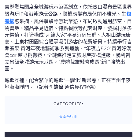
吉縣聚焦國度全域游玩示范區創立，依托壺口瀑布景區世界
級游玩IP和沿黃游玩公路，隨機應變布局休閑不雅光、生
包
養網
態采摘、風俗體驗等游玩業態，布局啟動通用航空、自
駕營地、精品平易近宿、特點餐飲等配套財產，發掘村落多
元價值，打造構成“芃籬人家”平易近宿集群、人祖山游玩康
養、上東村田園綜合體等吸引游客的花費場景。持續舉行吉
縣蘋果·黃河年夜地藝術季系列運動、“年夜吉520”黃河好漢
會car 越野挑釁賽，全鏈條推進文旅財產提檔進級，勝利創
立省級全域游玩示范區，“農體裁旅融會成長”新IP強勢出
圈。
城鄉互補、配合繁華的城鄉“一體化”新畫卷，正在吉州年夜
地漸漸睜開。（記者李雄偉 通信員程智強）
CATEGORIES:
東南苦行山