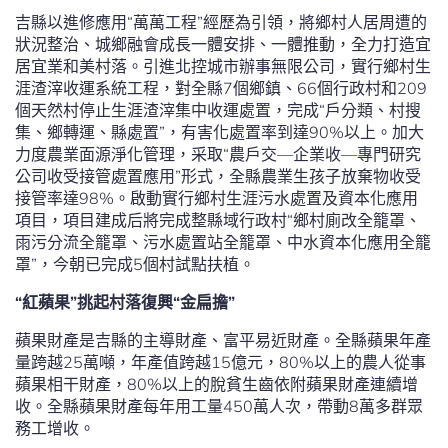
吉縣以進修應用“萬萬工程”經歷為引領，將鄉村人居周遭的
狀況整治、城鄉融會成長一體安排、一體推動，全力打造宜
居宜業和美村落。引進北控城市辦事無限公司，實行鄉村生
涯渣滓收運系統工程，對全縣7個鄉鎮、66個行政村和209
個天然村停止生涯渣滓集中收運處置，完成“戶分類、村搜
集、鄉轉運、縣處置”，有害化處置率到達90%以上。加大
力度農業面源淨化管理，采取“農戶交—企業收—專門研究
公司收受接管處置應用”形式，全縣農業生孩子放棄物收受
接管率達98%。啟動實行鄉村生涯污水處置及資本化應用
項目，項目建成后將完成整縣域行政村“鄉村廁改全籠罩、
雨污分流全籠罩、污水處置站全籠罩、中水資本化應用全籠
罩”，今朝已完成5個村試點扶植。
“紅蘋果”挑起村落復興“金扁擔”
蘋果財產是吉縣的主導財產、富平易近財產。全縣蘋果年產
量跨越25萬噸，年產值跨越15億元，80%以上的農人從事
蘋果相干財產，80%以上的脫貧生齒依附蘋果財產連續增
收。全縣蘋果財產每年用工量450萬人次，帶動8萬多群眾
務工增收。