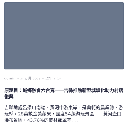
-
-
admin
31 5 月 2024
上午 11:23
原題目：城鄉融會六合寬——吉縣推動新型城鎮化助力村落
復興
吉縣地處呂梁山南端、黃河中游東岸，是典範的農業縣、游
玩縣，28萬畝金獎蘋果，國度5A級游玩景區——黃河壺口
瀑布景區，43.76%的叢林籠罩率……