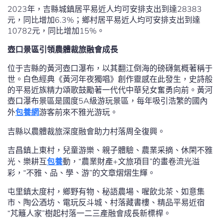
2023年，吉縣城鎮居平易近人均可安排支出到達28383
元，同比增加6.3%；鄉村居平易近人均可安排支出到達
10782元，同比增加15%。
壺口景區引領農體裁旅融會成長
位于吉縣的黃河壺口瀑布，以其翻江倒海的磅礴氣概著稱于
世。白色經典《黃河年夜獨唱》創作靈感在此發生，史詩般
的平易近族精力頌歌鼓勵著一代代中華兒女奮勇向前。黃河
壺口瀑布景區是國度5A級游玩景區，每年吸引浩繁的國內
外
包養網
游客前來不雅光游玩。
吉縣以農體裁旅深度融會助力村落周全復興。
吉昌鎮上東村，兒童游樂、親子體驗、農業采摘、休閑不雅
光、樂耕互
包養
動，“農業財產+文旅項目”的畫卷流光溢
彩，“不雅、品、學、游”的文章熠熠生輝。
屯里鎮太度村，鄉野有物、秘語農場、喔飲北茶、如意集
市、陶公酒坊、電玩反斗城、村落藏書樓、精品平易近宿
“芃籬人家”樹起村落一二三產融會成長新標桿。