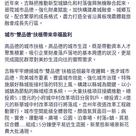
近年來，吉縣把推動新型城鎮化和村落復興無機聯合起來，
晉陞城市品德，強化財產賦能，加快構建產城融會、城鄉互
促、配合繁華的成長格式，盡力打造全省沿黃板塊農體裁旅
融會成長先行區。
城市“雙品德”扶植帶來幸福盈利
高品德的城市扶植，高品德的城市生涯，既是帶動資本人才
聚集積累、吸引企業財產落戶落地的基本周遭的狀況，更是
完成國民群眾對美妙生涯向往的實際需求。
吉縣牢牢繚繞城市“雙品德”扶植這個最年夜邏輯，進步城市
品德、完美城市要素、豐盛城市效能、強化城市治理。特殊
施展好縣城銜接村落的特別上風，構建以縣城為關鍵、以小
城鎮為節點的縣域經濟系統，一大量扶植項目接續推動。總
投資5.1億元的小府城中村改革項目分房到戶，總投資2.4億
元的新華城中村改革項目行將落成，吉州年夜道改革工程啟
動實行，城市空間能級全體晉陞，顏值氣質面目一新；病
院、黌舍、運動場、廣場、公園、泊車場、村落e鎮、貿易
綜合體……組成15分鐘便平易近生涯圈，新業態新場景新花
費大批涌現。