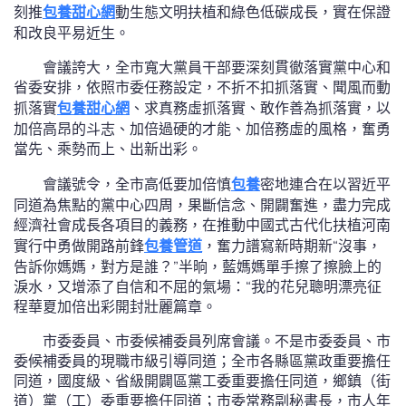
刻推
包養甜心網
動生態文明扶植和綠色低碳成長，實在保證
和改良平易近生。
會議誇大，全市寬大黨員干部要深刻貫徹落實黨中心和
省委安排，依照市委任務設定，不折不扣抓落實、聞風而動
抓落實
包養甜心網
、求真務虛抓落實、敢作善為抓落實，以
加倍高昂的斗志、加倍過硬的才能、加倍務虛的風格，奮勇
當先、乘勢而上、出新出彩。
會議號令，全市高低要加倍慎
包養
密地連合在以習近平
同道為焦點的黨中心四周，果斷信念、開闢奮進，盡力完成
經濟社會成長各項目的義務，在推動中國式古代化扶植河南
實行中勇做開路前鋒
包養管道
，奮力譜寫新時期新“沒事，
告訴你媽媽，對方是誰？”半晌，藍媽媽單手擦了擦臉上的
淚水，又增添了自信和不屈的氣場：“我的花兒聰明漂亮征
程華夏加倍出彩開封壯麗篇章。
市委委員、市委候補委員列席會議。不是市委委員、市
委候補委員的現職市級引導同道；全市各縣區黨政重要擔任
同道，國度級、省級開闢區黨工委重要擔任同道，鄉鎮（街
道）黨（工）委重要擔任同道；市委常務副秘書長，市人年