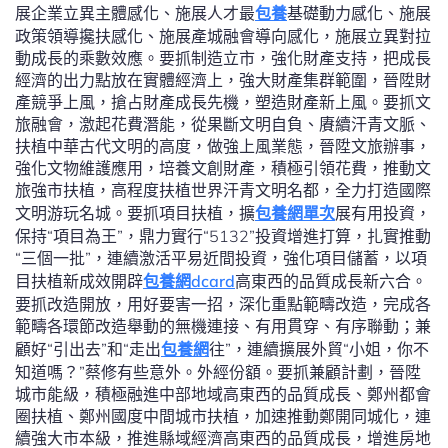
展企業立異主體感化、施展人才最
包養
基礎動力感化、施展
政策領導攙扶感化、施展產城融會導向感化，施展立異對拉
動成長的乘數效應。要抓制造立市，強化財產支持，把成長
經濟的出力點放在實體經濟上，強大財產集群範圍，晉陞財
產競爭上風，搶占財產成長先機，塑造財產新上風。要抓文
旅融會，激起花費潛能，從果斷文明自負、賡續汗青文脈、
扶植中華古代文明的高度，做強上風業態，晉陞文旅辦事，
強化文物維護應用，培養文創財產，積極引領花費，推動文
旅強市扶植，高程度扶植世界汗青文明名都，全力打造國際
文明游玩名城。要抓項目扶植，擴
包養網單次
展有用投資，
保持“項目為王”，鼎力實行“5132”投資增進打算，扎實推動
“三個一批”，連續激活平易近間投資，強化項目儲蓄，以項
目扶植新成效開辟
包養網dcard
高東西的品質成長新六合。
要抓改造開放，用好要害一招，深化重點範疇改造，完成各
範疇各環節改造舉動的無機連接、有用貫穿、有序聯動；兼
顧好“引出去”和“走出
包養網
往”，連續擴展外貿“小姐，你不
知道嗎？”蔡修有些意外。外經份額。要抓兼顧計劃，晉陞
城市能級，積極融進中部地域高東西的品質成長、鄭州都會
圈扶植、鄭州國度中間城市扶植，加速推動鄭開同城化，連
續強大市本級，推進縣域經濟高東西的品質成長，增進房地