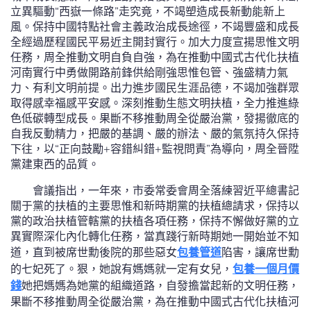
立異驅動“西嶽一條路”走究竟，不竭塑造成長新動能新上
風。保持中國特點社會主義政治成長途徑，不竭豐盛和成長
全經過歷程國民平易近主開封實行。加大力度宣揚思惟文明
任務，周全推動文明自負自強，為在推動中國式古代化扶植
河南實行中勇做開路前鋒供給剛強思惟包管、強盛精力氣
力、有利文明前提。出力進步國民生涯品德，不竭加強群眾
取得感幸福感平安感。深刻推動生態文明扶植，全力推進綠
色低碳轉型成長。果斷不移推動周全從嚴治黨，發揚徹底的
自我反動精力，把嚴的基調、嚴的辦法、嚴的氣氛持久保持
下往，以“正向鼓勵+容錯糾錯+監視問責”為導向，周全晉陞
黨建東西的品質。
會議指出，一年來，市委常委會周全落練習近平總書記
關于黨的扶植的主要思惟和新時期黨的扶植總請求，保持以
黨的政治扶植管轄黨的扶植各項任務，保持不懈做好黨的立
異實際深化內化轉化任務，當真踐行新時期她一開始並不知
道，直到被席世勳後院的那些惡女
包養管道
陷害，讓席世勳
的七妃死了。狠，她說有媽媽就一定有女兒，
包養一個月價
錢
她把媽媽為她黨的組織道路，自發擔當起新的文明任務，
果斷不移推動周全從嚴治黨，為在推動中國式古代化扶植河