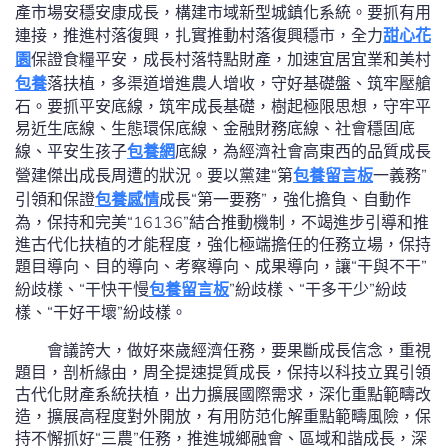
產市場安穩安康成長，構建市域新型城鎮化系統。要抓有用
連接，推進村落復興，扎實推動村落復興穩市，全力
甜心花
園
保證食糧平安，成長村落特點財產，加速宜居宜業和美村
包養
落扶植，多渠道增進農人增收，守好基礎盤、筑牢壓艙
石。要抓平安底線，筑牢成長基礎，樹起極限思想，守牢平
易近生底線、生態環保底線、金融財務底線、社會穩固底
線、平安生孩子
包養網
底線，為經濟社會高東西的品質成長
營建傑出成長周遭的狀況。要以黨建“第
包養留言板
一義務”
引領和保證
包養感情
成長“第一要務”，強化擔負、自動作
為，保持和完美“16136”結合推動機制，不竭進步引導和推
進古代化扶植的才能程度，強化極端擔任的任務立場，保持
題目導向、目的導向、考察導向、成果導向，讓“干與不干”
紛歧樣、“干快干慢
包養留言板
”紛歧樣、“干多干少”紛歧
樣、“干好干壞”紛歧樣。
會議誇大，做好來歲經濟任務，要果斷成長信念，重視
題目，剖析緣由，周全提速提質成長，保持以科技立異引領
古代化財產系統扶植，出力擴展國際需求，深化重點範疇改
造，擴展高程度對外開放，有用防范化解重點範疇風險，保
持不懈抓好“三農”任務，推進城鄉融會、區域和諧成長，深