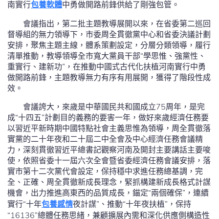
南實行
包養軟體
中勇做開路前鋒供給了剛強包管。
會議指出，第二批主題教導展開以來，在省委第二巡回
督導組的無力領導下，市委周全貫徹黨中心和省委決議計劃
安排，聚焦主題主線，體系策劃設定，分層分類領導，履行
清單推動，教導領導全市寬大黨員干部“學思惟、強黨性、
重實行、建新功”，在推動中國式古代化扶植河南實行中勇
做開路前鋒，主題教導無力有序有用展開，獲得了階段性成
效。
會議誇大，來歲是中華國民共和國成立75周年，是完
成“十四五”計劃目的義務的要害一年，做好來歲經濟任務要
以習近平新時期中國特點社會主義思惟為領導，周全貫徹落
實黨的二十年夜和二十屆二中全會及中心經濟任務會議精
力，深刻貫徹習近平總書記觀察河南及開封主要講話主要唆
使，依照省委十一屆六次全會暨省委經濟任務會議安排，落
實市第十二次黨代會設定，保持穩中求進任務總基調，完
全、正確、周全貫徹新成長理念，緊抓構建新成長格式計謀
機會，出力推進高東西的品質成長，錨定“兩個確保”，連續
實行“十年
包養感情
夜計謀”、推動“十年夜扶植”，保持
“16136”總體任務思緒，兼顧擴展內需和深化供應側構造性