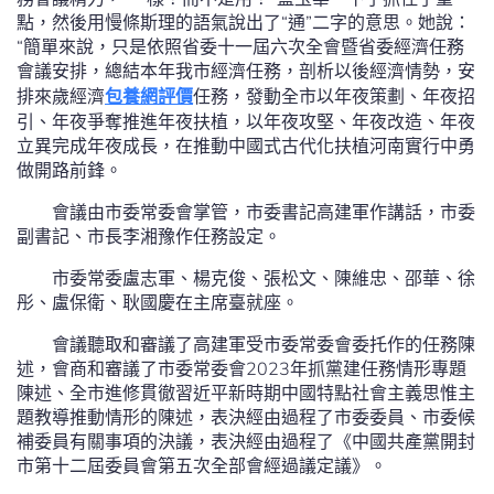
點，然後用慢條斯理的語氣說出了“通”二字的意思。她說：
“簡單來說，只是依照省委十一屆六次全會暨省委經濟任務
會議安排，總結本年我市經濟任務，剖析以後經濟情勢，安
排來歲經濟
包養網評價
任務，發動全市以年夜策劃、年夜招
引、年夜爭奪推進年夜扶植，以年夜攻堅、年夜改造、年夜
立異完成年夜成長，在推動中國式古代化扶植河南實行中勇
做開路前鋒。
會議由市委常委會掌管，市委書記高建軍作講話，市委
副書記、市長李湘豫作任務設定。
市委常委盧志軍、楊克俊、張松文、陳維忠、邵華、徐
彤、盧保衛、耿國慶在主席臺就座。
會議聽取和審議了高建軍受市委常委會委托作的任務陳
述，會商和審議了市委常委會2023年抓黨建任務情形專題
陳述、全市進修貫徹習近平新時期中國特點社會主義思惟主
題教導推動情形的陳述，表決經由過程了市委委員、市委候
補委員有關事項的決議，表決經由過程了《中國共產黨開封
市第十二屆委員會第五次全部會經過議定議》。