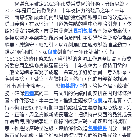
會議充足確定2023年市委常委會的任務。分歧以為，
2023年是周全貫徹黨的二十年夜精力的殘局之年。一年
來，面臨復雜嚴重的內部周遭的狀況和艱難沉重的改造成長
穩固義務，在以習近平同道為焦點的黨中心剛強引導下，依
照省委安排請求，市委常委會連
長期包養
合率領全市高低，
保持以習近平總書記觀察河南及開封主要講話主要唆使為總
綱要、總遵守、總指引，以深刻展開主題教導為強盛動力，
錨定“兩個確保”、深
包養
刻實行“十年夜計謀”，保持
“16136”總體任務思緒，黨引導的各項工作周全提高。市委
常委會周全進修貫徹落實黨的二十年夜精力，保持用黨的二
一般父母總希望兒子成龍，希望兒子好好讀書，考入科舉，
名列金榜，再做官，孝敬祖宗。然而，他的母親從沒想過
“凡事遜十年夜精力同一思
包養網VIP
惟、管轄全局、統攬任
務，確保
包養
黨的二十高文出的決議計劃安排在開封條條落
實、件件落地、事事生效。推進主題教導
包養
走深走實，保
持不懈用習近平新時期中國特點社會主義思惟凝心鑄魂。完
全、正確、周全貫徹新成長理念，把保持高東西的品質成長
作為新時期的硬事理，在穩固經濟運轉、加速鄭開同城程
序、推進財產轉型進級、連續深化改造
包養條件
開放、晉陞
城市成長能級、周全推動村落復興等方面獲得新成效。果斷