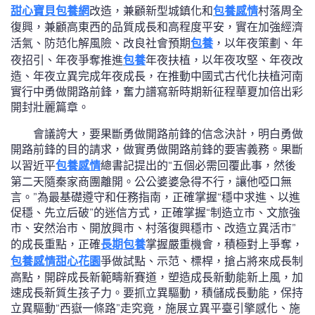
甜心寶貝包養網
改造，兼顧新型城鎮化和
包養感情
村落周全
復興，兼顧高東西的品質成長和高程度平安，實在加強經濟
活氣、防范化解風險、改良社會預期
包養
，以年夜策劃、年
夜招引、年夜爭奪推進
包養
年夜扶植，以年夜攻堅、年夜改
造、年夜立異完成年夜成長，在推動中國式古代化扶植河南
實行中勇做開路前鋒，奮力譜寫新時期新征程華夏加倍出彩
開封壯麗篇章。
會議誇大，要果斷勇做開路前鋒的信念決計，明白勇做
開路前鋒的目的請求，做實勇做開路前鋒的要害義務。果斷
以習近平
包養感情
總書記提出的“五個必需回覆此事，然後
第二天隨秦家商團離開。公公婆婆急得不行，讓他啞口無
言。”為最基礎遵守和任務指南，正確掌握“穩中求進、以進
促穩、先立后破”的迷信方式，正確掌握“制造立市、文旅強
市、安然治市、開放興市、村落復興穩市、改造立異活市”
的成長重點，正確
長期包養
掌握嚴重機會，積極對上爭奪，
包養感情
甜心花園
爭做試點、示范、標桿，搶占將來成長制
高點，開辟成長新範疇新賽道，塑造成長新動能新上風，加
速成長新質生孩子力。要抓立異驅動，積儲成長動能，保持
立異驅動“西嶽一條路”走究竟，施展立異平臺引擎感化、施