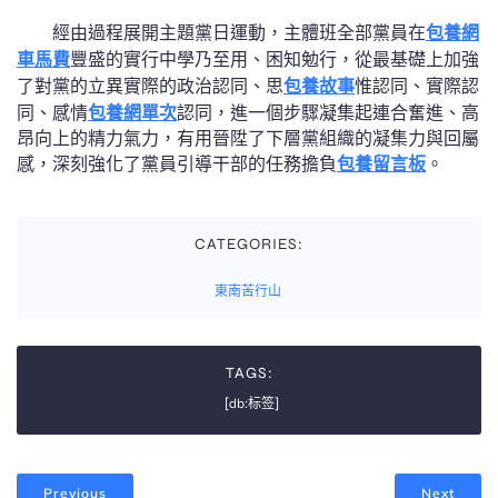
經由過程展開主題黨日運動，主體班全部黨員在
包養網
車馬費
豐盛的實行中學乃至用、困知勉行，從最基礎上加強
了對黨的立異實際的政治認同、思
包養故事
惟認同、實際認
同、感情
包養網單次
認同，進一個步驟凝集起連合奮進、高
昂向上的精力氣力，有用晉陞了下層黨組織的凝集力與回屬
感，深刻強化了黨員引導干部的任務擔負
包養留言板
。
CATEGORIES:
東南苦行山
TAGS:
[db:标签]
Previous
Next