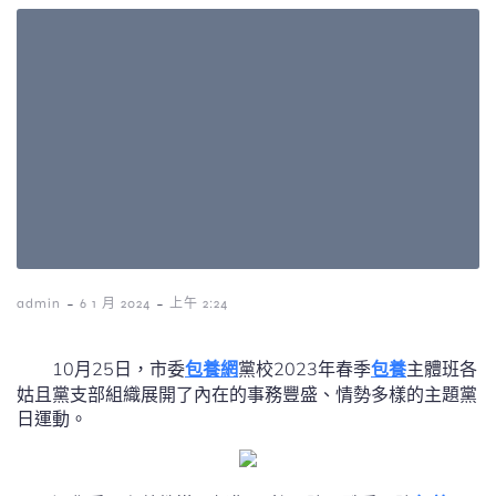
-
-
admin
6 1 月 2024
上午 2:24
10月25日，市委
包養網
黨校2023年春季
包養
主體班各
姑且黨支部組織展開了內在的事務豐盛、情勢多樣的主題黨
日運動。