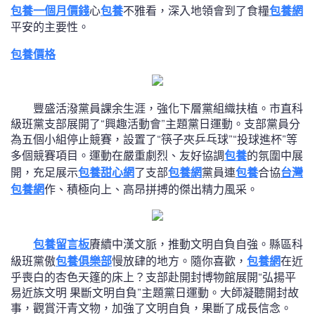
包養一個月價錢
心
包養
不雅看，深入地領會到了食糧
包養網
平安的主要性。
包養價格
豐盛活潑黨員課余生涯，強化下層黨組織扶植。市直科
級班黨支部展開了“興趣活動會”主題黨日運動。支部黨員分
為五個小組停止競賽，設置了“筷子夾乒乓球”“投球進杯”等
多個競賽項目。運動在嚴重劇烈、友好協調
包養
的氛圍中展
開，充足展示
包養甜心網
了支部
包養網
黨員連
包養
合協
台灣
包養網
作、積極向上、高昂拼搏的傑出精力風采。
包養留言板
賡續中漢文脈，推動文明自負自強。縣區科
級班黨傲
包養俱樂部
慢放肆的地方。隨你喜歡，
包養網
在近
乎喪白的杏色天篷的床上？支部赴開封博物館展開“弘揚平
易近族文明 果斷文明自負”主題黨日運動。大師凝聽開封故
事，觀賞汗青文物，加強了文明自負，果斷了成長信念。