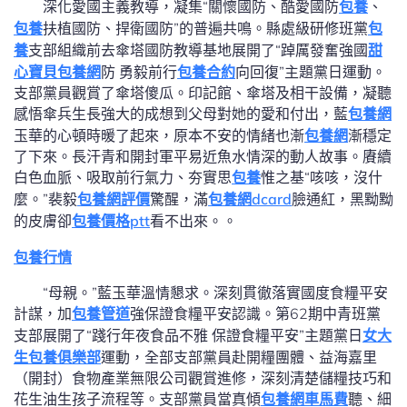
深化愛國主義教導，凝集“關懷國防、酷愛國防
包養
、
包養
扶植國防、捍衛國防”的普遍共鳴。縣處級研修班黨
包
養
支部組織前去傘塔國防教導基地展開了“踔厲發奮強國
甜
心寶貝包養網
防 勇毅前行
包養合約
向回復”主題黨日運動。
支部黨員觀賞了傘塔傻瓜。印記館、傘塔及相干設備，凝聽
感悟傘兵生長強大的成想到父母對她的愛和付出，藍
包養網
玉華的心頓時暖了起來，原本不安的情緒也漸
包養網
漸穩定
了下來。長汗青和開封軍平易近魚水情深的動人故事。賡續
白色血脈、吸取前行氣力、夯實思
包養
惟之基“咳咳，沒什
麼。”裴毅
包養網評價
驚醒，滿
包養網dcard
臉通紅，黑黝黝
的皮膚卻
包養價格ptt
看不出來。。
包養行情
“母親。”藍玉華溫情懇求。深刻貫徹落實國度食糧平安
計謀，加
包養管道
強保證食糧平安認識。第62期中青班黨
支部展開了“踐行年夜食品不雅 保證食糧平安”主題黨日
女大
生包養俱樂部
運動，全部支部黨員赴開糧團體、益海嘉里
（開封）食物產業無限公司觀賞進修，深刻清楚儲糧技巧和
花生油生孩子流程等。支部黨員當真傾
包養網車馬費
聽、細