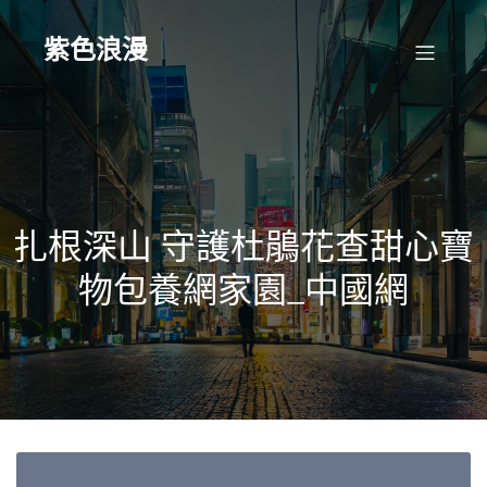
Skip
to
content
紫色浪漫
扎根深山 守護杜鵑花查甜心寶
物包養網家園_中國網