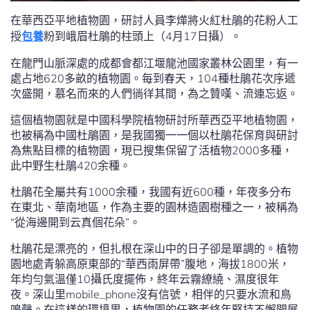
在華西亞平地植物園，研討人員李燁將火紅杜鵑的花粉人工
授
包養
粉到峨眉杜鵑的柱頭上（4月17日攝）。
在龍門山脈深處的成都會都江堰龍池國家叢林公園里，有一
處占地620多畝的植物園。每到春天，104種杜鵑花次序遞
次盛開，慕名而來的人們徜徉其間，為之贊嘆、流連忘返。
這個植物園就是中國科學院植物研討所華西亞平地植物園，
也被稱為中國杜鵑園，是我國獨一一個以杜鵑花保育與研討
為焦點目標的植物園，現已搜集保留了活植物2000多種，
此中野生杜鵑420余種。
杜鵑花全屬共有1000余種，我國有近600種，年夜多分布
在東北、華南地區，作為主要的園林造園樹種之一，被稱為
“從海邊開到云真個花朵”。
杜鵑花是漂亮的，但扎根在深山中的日子卻是單調的。植物
園地處青躲高原東部的“華西雨屏帶”腹地，海拔1800米，
年均勻氣溫僅10攝氏度擺佈，終年云霧繚繞、濕度很年
夜。深山里mobile_phone沒有信號，相伴的只要水流和鳥
鳴聲。在這樣的環境里，植物園的任務者終年堅持不懈開展