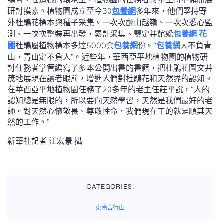
研討摸索。植物園成立至今30
包養網
多年來，他們堅持野
外杜鵑花標本與種子采集。一次次翻山越嶺、一次次悉心監
測、一次次整裝再出發，累計采集、鑒定并館躲
包養網 花
圃
杜鵑屬植物標本多達5000余
包養網
份。“
包養網
人不負青
山，青山定不負人”。近些年，華西亞平地植物園的植物研
討任務者掌管編寫了多本公開出書的書籍，把杜鵑花圖文并
茂地展現在讀者眼前，增進人們對杜鵑花和天然界的認知。
在華西亞平地植物園任務了20多年的老主任莊平說，“人的
認知總是無限的，所以要向天然學習，天然是我們最好的老
師。對天然心懷敬畏、尊敬性命，我們現在干的就是順其天
然的工作。”
新華社記者 江宏景 攝
CATEGORIES:
東南苦行山