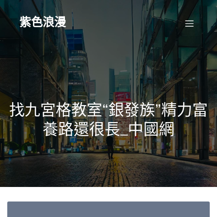
Skip
to
content
紫色浪漫
找九宮格教室“銀發族”精力富
養路還很長_中國網