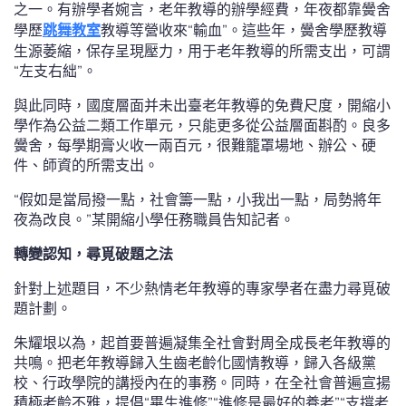
之一。有辦學者婉言，老年教導的辦學經費，年夜都靠黌舍
學歷
跳舞教室
教導等營收來“輸血”。這些年，黌舍學歷教導
生源萎縮，保存呈現壓力，用于老年教導的所需支出，可謂
“左支右絀”。
與此同時，國度層面并未出臺老年教導的免費尺度，開縮小
學作為公益二類工作單元，只能更多從公益層面斟酌。良多
黌舍，每學期膏火收一兩百元，很難籠罩場地、辦公、硬
件、師資的所需支出。
“假如是當局撥一點，社會籌一點，小我出一點，局勢將年
夜為改良。”某開縮小學任務職員告知記者。
轉變認知，尋覓破題之法
針對上述題目，不少熱情老年教導的專家學者在盡力尋覓破
題計劃。
朱耀垠以為，起首要普遍凝集全社會對周全成長老年教導的
共鳴。把老年教導歸入生齒老齡化國情教導，歸入各級黨
校、行政學院的講授內在的事務。同時，在全社會普遍宣揚
積極老齡不雅，提倡“畢生進修”“進修是最好的養老”“支撐老