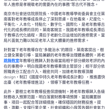
年人進修是孝親敬老的需要內在的事務”等古代不雅念。
南京市社會迷信院原院長、中國老年教導學術委員會主任葉
南客對老年教導成長停止了深刻思慮。在他看來，尺度化、
平衡化、人本化、特點化、數字化、國際化，是老年教導古
代化的成長標的目的。葉南客婉言，我國老年教導成長滯后
于教導古代化過程，滯后于老齡化日益增加的進修需求。當
局片面氣力難以知足老年人宏大體量的進修需求。
針對當下老年教導存在“多龍治水”的題目，葉南客提出，樹
立健全黨委引導、當局兼顧的老年教導治理體系體例，將老
跳舞教室
年教導任務歸入對各級當局相干部分績效考評的內
在的事務中。明白我國老年教導牽頭主管部分；相干部分依
照職責分工配合介入、親密共同，加速老年教導頂層
design，制訂《國度中持久老年教導成長計劃》，推進盡快
出臺《老年教導增進法》，領導下層老年教導任務。
此外，要樹立老年教導投進保證機制。將老年教導歸入各級
財務收入預算范圍，明白落實財務專項預算、當局購置辦
事、項目一起配合等詳細措施，確保穩固的財務投進。提
倡、激勵、支撐行業企業、社會組織和小我等各類社會氣力