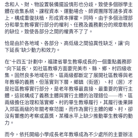
念和人、財、物設置裝備擺設情形也分歧，致使多個辦學主
體在收集系統、課程資本、運動場合、師資團隊等諸多資本
上，構成重復扶植，形成資本揮霍。同時，由于多個治理部
分和畢生教導實行部分的權利、任務及義務劃分的規章軌制
的缺位，致使各部分之間的權責不了了。
恰是由於各地域、各部分、高低級之間協異性缺乏，讓“向
下延長”缺少動力和效力。
在“十四五”計劃中，福建省畢生教導成長的一個重點義務即
“向下延長”，如社區教導方面要完美市、縣、鄉、村四級收
集。固然良多地域在市、區兩級都斷定了展開社區教導與老
年教導的義務，但落實到下層，鄉鎮（街道）、村（居）才
是社區教導實行部分，是老年教導最直接、最重要的實行主
體，這就構成了義務主體與實行主體的治理錯位——市、區
兩級擔任治理和落實鄉、村的畢生教導履行，其履行後果歸
入郊區兩級的年關考察范圍，而作為實行主體的鄉、村，卻
沒有響應的考察或嘉獎，某種水平上缺少推動畢生教導的動
力。
而今，依托開縮小學成長老年教導成為不少處所的主要辦法