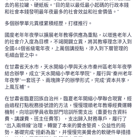
去的易拉罐、硬紙板。“目的是以最低最小起碼的行政本錢
和社會本錢發明最年夜最多的社會效益和社會價值。”
多個辦學單元異樣累積經歷，打樣推行。
國度老年年夜學以擴展老年教導供應為重點，以增進老年人
的社會介入度為目標，不竭開闢立異，將其教導理念滲入到
全國44個省級電年夜，上萬個講授點，滲入到下層管理的
毛細血管之中。
在甘肅省天水市，天水開縮小學與天水市秦州區老年年夜學
結合辦學，成立“天水開縮小學老年學院”，履行與“秦州老年
年夜學”一套班子、兩塊牌子的辦學形式，完成“資本共享，
上風互補”。
在甘肅省臨夏回族自治州，臨夏老年開縮小學聯合現實，經
由過程打點稅務掛號證的方法，慢慢理順老年教導經費運轉
機制，向培訓學員收取部門培訓所需支出（重要包含資料
費、講課費、班主任費等），支出歸入財務專戶，履行了
“出入兩條線”治理，轉變了本來的黌舍墊資、公益性的局
勢，基礎完成“扭虧為盈”，并慢慢完美黌舍的軟硬件舉措措