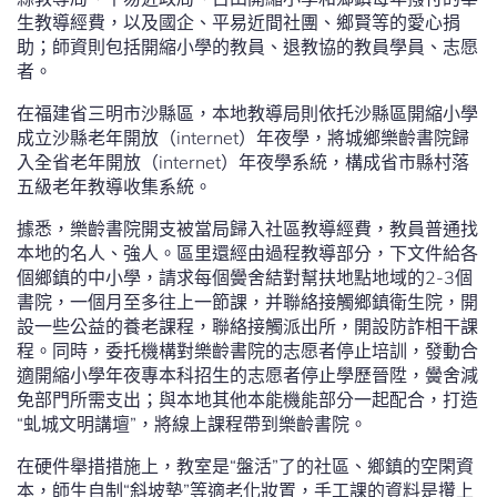
生教導經費，以及國企、平易近間社團、鄉賢等的愛心捐
助；師資則包括開縮小學的教員、退教協的教員學員、志愿
者。
在福建省三明市沙縣區，本地教導局則依托沙縣區開縮小學
成立沙縣老年開放（internet）年夜學，將城鄉樂齡書院歸
入全省老年開放（internet）年夜學系統，構成省市縣村落
五級老年教導收集系統。
據悉，樂齡書院開支被當局歸入社區教導經費，教員普通找
本地的名人、強人。區里還經由過程教導部分，下文件給各
個鄉鎮的中小學，請求每個黌舍結對幫扶地點地域的2-3個
書院，一個月至多往上一節課，并聯絡接觸鄉鎮衛生院，開
設一些公益的養老課程，聯絡接觸派出所，開設防詐相干課
程。同時，委托機構對樂齡書院的志愿者停止培訓，發動合
適開縮小學年夜專本科招生的志愿者停止學歷晉陞，黌舍減
免部門所需支出；與本地其他本能機能部分一起配合，打造
“虬城文明講壇”，將線上課程帶到樂齡書院。
在硬件舉措措施上，教室是“盤活”了的社區、鄉鎮的空閑資
本，師生自制“斜坡墊”等適老化妝置，手工課的資料是攢上