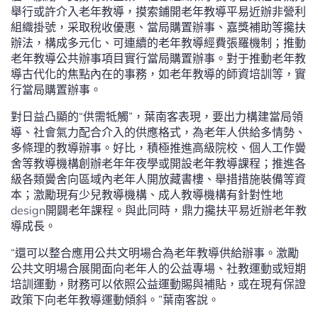
舉行或許介入老年教導，摸索鋪開老年教導平易近辦非營利
組織掛號，采取稅收優惠、當局購置辦事、嘉獎補助等攙扶
辦法，構成多元化、可連續的老年教導經費張羅機制；推動
老年教導公共辦事項目實行當局購置辦事。對于推動老年教
導古代化的焦點內在的事務，如老年教導的師資培訓等，實
行當局購置辦事。
對日益凸顯的“供需牴觸”，葉南客表現，要出力構建當局領
導、社會氣力配合介入的供應格式，為老年人供給多情勢、
多條理的教導辦事。好比，積極推進高級院校、個人工作黌
舍等教導機構創辦老年年夜學或開設老年教導課程；推進各
級各類黌舍向區域內老年人開放藏書樓、舉措措施裝備等資
本；激勵現有少兒教導機構、成人教導機構有針對性地
design開闢老年課程。與此同時，鼎力攙扶平易近辦老年教
導成長。
“還可以整合應用公共文明場合為老年教導供給辦事。激勵
公共文明場合展開面向老年人的公益專場、社教運動或短期
培訓運動，財務可以依照公益運動賜與補貼，或在現有保證
政策下向老年教導運動傾斜。”葉南客說。