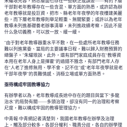
朱耀垠先容，熟悉層面也存在一些缺乏或誤差——有的下層
干部對老年教導存在一些含混、單方面的熟悉，或許認為辦
老年教導就是投巨資，把市、縣老年年夜學的年夜樓建美麗
些，而下層老年教導則舉足輕重、無關緊要；或許以為老年
教導未列進基礎養老辦事清單，未列進政績考察，因此不是
什么急切義務，可以放一放、緩一緩。
“由于對老年教導器重水平不敷，在一些處所老年教導任務
難以列進黨委、當局的主要議事日程，難以歸入財務預算的
總盤子。”朱耀垠說，此外，還有部門家庭成員存在“教導資
本用在老年人身上是揮霍”的過錯不雅念，有部門老年人存
在“人老了進修無用、學不會、記不住”或“老年年夜學就是老
干部年夜學”的畏難情感、消極立場或單方面熟悉。
亟待構成牢固教導協力
有辦學者以為，老年教導成長途中存在的題目與當下“多龍
治水”的局勢有關——多頭治理，卻沒有同一的治理和考察
尺度，難以構成牢固的教導管理協力。
中青報·中青網記者清楚到，我國老年教導在辦學及治理
上，觸及部分較多，各部分權利、職責分歧，各自的辦學理