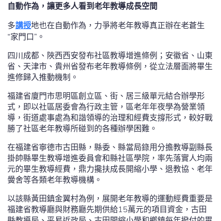
自動作為，讓更多人看到老年教導成長空間
多
講授
地也在自動作為，力爭將老年教導真正辦在老蒼生
“家門口”。
四川成都、陜西西安發布社區教導增進條例；安徽省、山東
省、天津市、貴州省發布老年教導條例，從立法層面將畢生
進修歸入推動機制。
福建省廈門市思明區創立區、街、居三級單元結合辦學形
式，即以社區居委會為行政主管，區老年年夜學為營業領
導，街道處事處為和諧領導的治理和經費支撐形式，較好戰
勝了社區老年教導所碰到的各種辦學困難。
在福建省寧德市古田縣，縣委、縣當局錄用分擔教導副縣長
掛帥縣畢生教導增進委員會和縣社區學院，率先落實人均兩
元的畢生教導經費，鼎力攙扶成長開縮小學、退教協、老年
黌舍等各類老年教導機構。
以該縣黃田鎮金翼村為例，展開老年教導的運動經費重要是
福建省教導廳與財務廳先期供給15萬元的項目資金，古田
縣教導局、平易近政局、古田開縮小學和鄉鎮每年撥付的畢