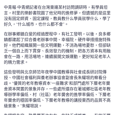
中青報·中青網記者在台灣東邊某村訪問調研時，有學員坦
言，村里的樂齡書院圓了他兒時的進修夢，但遺憾的是這里
沒有固定師資、固定課程，教員教什么學員就學什么，學了
好久，“什么城市，也什么都不會”。
在辦事鄉鎮白叟的經過歷程中，有社工發明，以後，良多鄉
鎮都建起了綜合養老辦事中間、幸福院，硬件舉措措施特殊
好。他們組織展開一些文明運動，不消為場地憂愁，但卻缺
乏一個自上而下貫穿、長效發力的機制，把各方資本有用融
會在一路，用活場地，連續展開文娛運動，更好知足老年人
的精力需求。
這些發明與北京師范年夜學中國教導與社會成長研討院傳
授、中國社會福利與養老辦事協會副會長朱耀垠的察看分
歧。“優質的老年教導資本‘一座難求’和部門處所下層老年黌
舍資本閑置的景象并存，一些處所還存在著城鄉社區老年教
導辦學率偏低、村（社區）老年黌舍的進學率偏低、下層老
年黌舍的穩固率偏低、下層老年教導的講授東西的品質不高
級景象。”朱耀垠說。