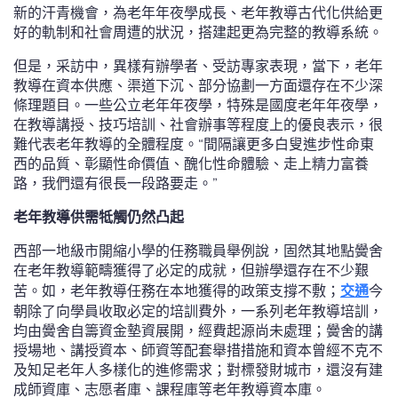
新的汗青機會，為老年年夜學成長、老年教導古代化供給更
好的軌制和社會周遭的狀況，搭建起更為完整的教導系統。
但是，采訪中，異樣有辦學者、受訪專家表現，當下，老年
教導在資本供應、渠道下沉、部分協劃一方面還存在不少深
條理題目。一些公立老年年夜學，特殊是國度老年年夜學，
在教導講授、技巧培訓、社會辦事等程度上的優良表示，很
難代表老年教導的全體程度。“間隔讓更多白叟進步性命東
西的品質、彰顯性命價值、醜化性命體驗、走上精力富養
路，我們還有很長一段路要走。”
老年教導供需牴觸仍然凸起
西部一地級市開縮小學的任務職員舉例說，固然其地點黌舍
在老年教導範疇獲得了必定的成就，但辦學還存在不少艱
苦。如，老年教導任務在本地獲得的政策支撐不敷；
交通
今
朝除了向學員收取必定的培訓費外，一系列老年教導培訓，
均由黌舍自籌資金墊資展開，經費起源尚未處理；黌舍的講
授場地、講授資本、師資等配套舉措措施和資本曾經不克不
及知足老年人多樣化的進修需求；對標發財城市，還沒有建
成師資庫、志愿者庫、課程庫等老年教導資本庫。