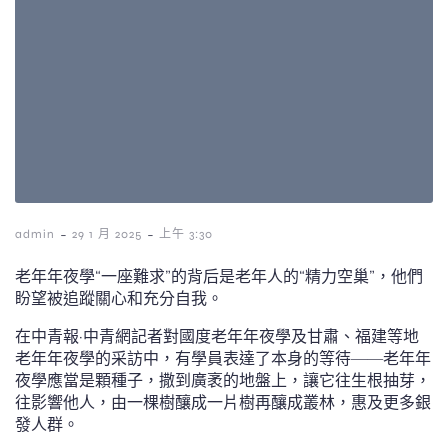
-
-
admin
29 1 月 2025
上午 3:30
老年年夜學“一座難求”的背后是老年人的“精力空巢”，他們
盼望被追蹤關心和充分自我。
在中青報·中青網記者對國度老年年夜學及甘肅、福建等地
老年年夜學的采訪中，有學員表達了本身的等待——老年年
夜學應當是顆種子，撒到廣袤的地盤上，讓它往生根抽芽，
往影響他人，由一棵樹釀成一片樹再釀成叢林，惠及更多銀
發人群。