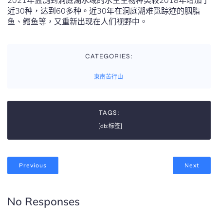
2021年监测到洞庭湖水域的水生生物种类较2018年增加了
近30种，达到60多种。近30年在洞庭湖难觅踪迹的胭脂
鱼、鳤鱼等，又重新出现在人们视野中。
CATEGORIES:
東南苦行山
TAGS:
[db:标签]
Previous
Next
No Responses