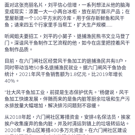
面对这张亮丽名片，刘平信心倍增，一系列想法从他的脑海
变成现实：添置一大一小两台冰柜，放在前厅展示产品；在
里屋新建一个100平方米的冷库，用于保存新鲜鱼和风干
鱼；请来四五个行家里手当帮工，扩大生产规模……
听闻姐夫要招工，刘平的小舅子、退捕渔民熊书文立马登了
门。深谙风干鱼制作工艺流程的他，如今在店里把控着风干
鱼制作品质。
目前，在六门闸社区经营风干鱼加工的退捕渔民共有8户，
同时带动当地50多名退捕渔民就业。据六门闸风干鱼协会
统计，2021年风干鱼销售额为1.8亿元，比2019年增长
40%。
“壮大风干鱼加工业，前提是生态保护优先。”杨健说，风干
鱼加工快速发展，伴随而来的是鱼内脏等厨余垃圾和生产污
水排放量大幅增加，解决排污问题刻不容缓。
从2018年起，六门闸社区筹措资金，安排4名保洁员，挨家
挨户收集废弃的鱼内脏，并及时清运到镇上的垃圾转运站。
2020年，君山区筹措400多万元资金，在六门闸社区建设