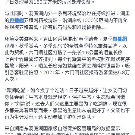
了日处理量为160立方米的污水处理设备。
与此同时，洞庭湖内外一系列环境整治也在持续推进：湖里
的
包養網
养殖网箱被清理，沿湖岸线1000米范围内不再允
许规模养殖畜禽，所有砂石码头和堆场被拆除……
环境变美游客来。君山区乘势推出“春季踏青、夏季
包養網
观湖、秋季赏苇、冬季观鸟”的全域全季特色旅游品牌。以
此为契机，六门闸社区打造了一条长1.6公里的晒鱼长廊：
上百个竹簸箕整齐排列，每个竹簸箕中的鱼按照花瓣状有序
摆放。阳光下，晒鱼长廊宛如萦绕在洞庭湖畔的银丝带，吸
引游客驻足拍照。2021年，六门闸社区接待游客量达5.8万
人次。
“靠湖吃湖，如今换了个吃法。日子越来越好，让乡亲们切
身体会到：生态本身就是经济，保护生态，生态就会回馈
你。”刘静说，过去人们来这里主要是为了吃湖鲜，现在很
多都是奔着风景而来，家里的生意比从前更好了。父亲也不
再为生计发愁，还主动参加了护鱼巡逻队。
来自湖南东洞庭湖国家级自然保护区管理局的数据显示，