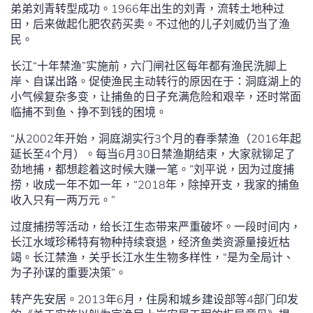
弟弟刘青转型成功。1966年出生的刘青，流转土地种过
田，后来做起化肥农药买卖。不过他的儿子刘威仍当了渔
民。
长江“十年禁渔”实施前，六门闸社区每年都有渔民洗脚上
岸、自谋出路。促使渔民主动转行的原因在于：洞庭湖上的
小气候复杂多变，让捕鱼的日子充满危险和艰辛，还时常面
临捕不到鱼、挣不到钱的困境。
“从2002年开始，洞庭湖实行3个月的春季禁渔（2016年起
延长至4个月）。每当6月30日禁渔期结束，大家就铆足了
劲地捕，都想趁着这时候大赚一笔。”刘平说，因为过度捕
捞，收成一年不如一年，“2018年，除掉开支，我家的捕鱼
收入只有一两万元。”
过度捕捞等活动，给长江生态带来严重破坏。一段时间内，
长江水域珍稀特有物种持续衰退，经济鱼类资源量接近枯
竭。长江禁渔，关乎长江水生生物多样性，“是为全局计、
为子孙谋的重要决策”。
转产先安居。2013年6月，住房和城乡建设部等4部门印发