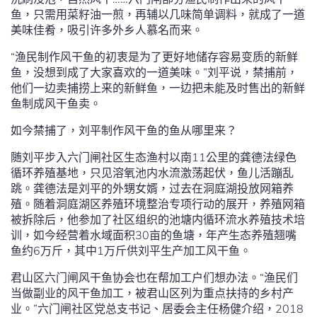
鱼，只需用菜籽油一煎，再辅以几味简单调料，就成了一道
美味佳肴，吸引许多外乡人慕名而来。
“渔民制作风干鱼的初衷是为了更好地储存容易变质的新鲜
鱼，没想到成了大家喜欢的一道美味。”刘平说，禁捕前，
他们一边卖捕捞上来的新鲜鱼，一边把未能及时售出的新鲜
鱼制成风干鱼卖。
如今禁捕了，刘平制作风干鱼的鱼从哪里来？
随刘平步入六门闸社区生态渔村以南11公里的龚德法绿色
循环养殖基地，只见溶氧池内水流激荡起伏，鱼儿活蹦乱
跳。龚德法是刘平的外甥女婿，过去在洞庭湖投放网箱养
殖。随着洞庭湖区养殖环境整治专项行动的展开，养殖网箱
被拆除后，他参加了社区组织的池塘内循环流水养殖技术培
训，如今经营着水域面积30亩的鱼塘，年产生态养殖翘嘴
鱼约6万斤，其中1万斤供刘平生产加工风干鱼。
君山区六门闸风干鱼协会也在帮加工户们想办法。“渔民们
当做副业的风干鱼加工，被君山区列为重点扶持的乡村产
业。”六门闸社区党总支书记、居委会主任杨健介绍，2018