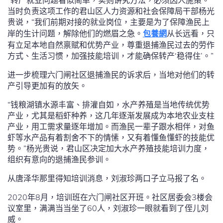
“转产就业问题看似简单，实则讲究方法，必须因人施策。”
当时负责这项工作的君山区人力资源和社会保障局干部杨光
贵说，“我们前期对接的就业岗位，主要是为了保障渔民上
岸的生计问题，解除他们的燃眉之急。
包養網
从长远看，只
有立足本地自然禀赋和优势产业，尊重退捕渔民过去的劳作
方式、生活习惯，加强技能培训，才能确保转产‘稳得住’。”
进一步梳理六门闸社区退捕渔民的诉求后，当地对他们的转
产引导更加有的放矢。
“钱粮湖镇水源丰富、排灌自如，水产养殖是当地传统优势
产业，尤其是稻虾种养，这几年逐渐发展成为本地农业支柱
产业，用工需求量逐年增加。而渔民一辈子跟水相伴，对鱼
虾等水产品有着割舍不下的情愫，又有着懂鱼懂虾的技能优
势。”杨光贵说，君山区决定加大水产养殖技能培训力度，
组织有意向的退捕渔民参训。
从唐泽华那里得知培训消息，刘淑珍两口子立马报了名。
2020年8月，培训班在六门闸社区开班。社区居委会3楼会
议室里，满满当当坐了60人，刘淑珍一眼就看到了侄儿刘
威。