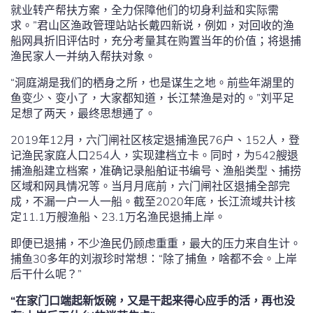
就业转产帮扶方案，全力保障他们的切身利益和实际需
求。”君山区渔政管理站站长戴四新说，例如，对回收的渔
船网具折旧评估时，充分考量其在购置当年的价值；将退捕
渔民家人一并纳入帮扶对象。
“洞庭湖是我们的栖身之所，也是谋生之地。前些年湖里的
鱼变少、变小了，大家都知道，长江禁渔是对的。”刘平足
足想了两天，最终思想通了。
2019年12月，六门闸社区核定退捕渔民76户、152人，登
记渔民家庭人口254人，实现建档立卡。同时，为542艘退
捕渔船建立档案，准确记录船舶证书编号、渔船类型、捕捞
区域和网具情况等。当月月底前，六门闸社区退捕全部完
成，不漏一户一人一船。截至2020年底，长江流域共计核
定11.1万艘渔船、23.1万名渔民退捕上岸。
即便已退捕，不少渔民仍顾虑重重，最大的压力来自生计。
捕鱼30多年的刘淑珍时常想：“除了捕鱼，啥都不会。上岸
后干什么呢？”
“在家门口端起新饭碗，又是干起来得心应手的活，再也没