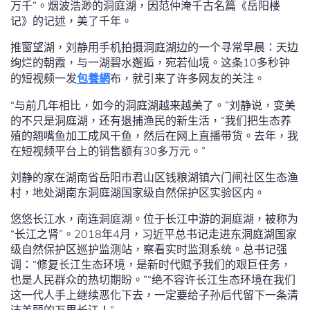
万千”。烟波浩渺的洞庭湖，因范仲淹千古名篇《岳阳楼
记》的记述，美了千年。
推窗望湖，刘静用手机拍摄洞庭湖边的一个寻常早晨：天边
绚烂的朝霞，与一湖碧水邂逅，宛若仙境。这条10多秒钟
的短视频一发
包養網
布，就引来了许多网友的关注。
“与前几年相比，如今的洞庭湖越来越美了。”刘静说，变美
的不只是洞庭湖，还有退捕渔民的新生活，“我们把生态养
殖的翘嘴鱼加工成风干鱼，然后在网上直播带货。去年，我
在短视频平台上的销售额有30多万元。”
刘静的家在湖南省岳阳市君山区钱粮湖镇六门闸社区生态渔
村，地处湖南东洞庭湖国家级自然保护区实验区内。
悠悠长江水，南连洞庭湖。位于长江中游的洞庭湖，被称为
“长江之肾”。2018年4月，习近平总书记走进东洞庭湖国家
级自然保护区巡护监测站，察看实时监测系统。总书记强
调：“修复长江生态环境，是新时代赋予我们的艰巨任务，
也是人民群众的热切期盼。”“绝不容许长江生态环境在我们
这一代人手上继续恶化下去，一定要给子孙后代留下一条清