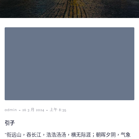
-
-
admin
26 3 月 2024
上午 8:35
引子
“衔远山，吞长江，浩浩汤汤，横无际涯；朝晖夕阴，气象