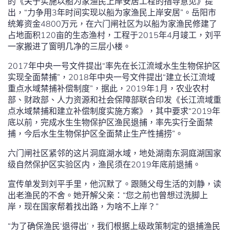
的《关于实施以船为家渔民上岸安居工程的指导意见》提
出，“力争用3年时间实现以船为家渔民上岸安居”。岳阳市
统筹资金4800万元，在六门闸社区为以船为家渔民修建了
占地面积120亩的生态渔村，工程于2015年4月竣工，刘平
一家搬进了窗明几净的三层小楼。
2017年中央一号文件提出“率先在长江流域水生生物保护区
实现全面禁捕”，2018年中央一号文件提出“建立长江流域
重点水域禁捕补偿制度”，据此，2019年1月，农业农村
部、财政部、人力资源和社会保障部联合印发《长江流域重
点水域禁捕和建立补偿制度实施方案》，其中要求“2019年
底以前，完成水生生物保护区渔民退捕，率先实行全面禁
捕，今后水生生物保护区全面禁止生产性捕捞”。
六门闸社区紧邻的这片洞庭湖水域，地处湖南东洞庭湖国家
级自然保护区实验区内，渔民须在2019年底前退捕。
宣传单发到刘平手里，他沉默了。跟随父母生活的刘静，读
出老渔民的不舍。她开解父亲：“您之前也曾想过洗脚上
岸，现在国家帮着找出路，为啥不上岸？”
“为了确保渔民‘退得出’，我们根据上级政策制定的退捕渔民