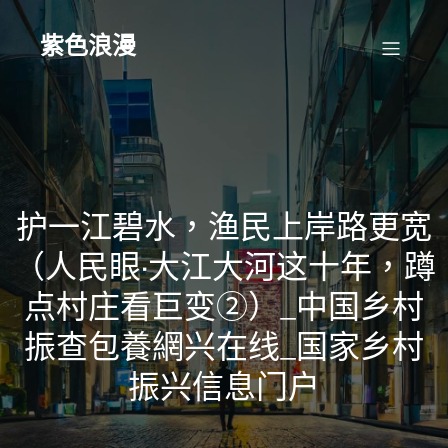
Skip
to
content
紫色浪漫
护一江碧水，渔民上岸路更宽
（人民眼·大江大河这十年，蹲
点村庄看巨变②）_中国乡村
振查包養網兴在线_国家乡村
振兴信息门户