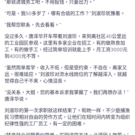
“那就进城务工吧，不用投钱，只要出力。”
“可是，我50多岁了，哪有合适的工作？”刘淑珍犹豫着。
“我帮您联系，先去看看。”
没过多久，唐泽华开车带着刘淑珍，来到离社区40公里远
的工业园区参观。这里有多家企业在招工，有的做熟食加
工，有的做手工，经过简单培训就能上手，月工资3000元
到4000元不等。
“虽然简单易学、收入不低，但是受约束、不自在，离家又
远，很难适应。”刘淑珍对流水线岗位的了解越深入，就越
觉得自己干不来，心情沮丧。
“没关系，大姐，您的基本诉求我掌握了。我们再想办法！”
唐泽华说。
刘淑珍的第一次求职就这样结束了。和她一样，不少退捕渔
民习惯相对自由的劳作方式，让他们在短时间内转变为组织
纪律性强的工厂员工，有一定的困难。