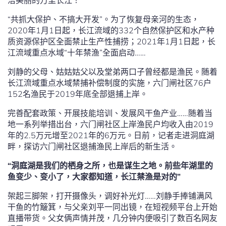
洁美丽的万里长江！”
“共抓大保护、不搞大开发”。为了恢复母亲河的生态，
2020年1月1日起，长江流域的332个自然保护区和水产种
质资源保护区全面禁止生产性捕捞；2021年1月1日起，长
江流域重点水域“十年禁渔”全面启动……
刘静的父母、姑姑姑父以及堂弟两口子曾经都是渔民。随着
长江流域重点水域禁捕补偿制度的实施，六门闸社区76户
152名渔民于2019年底全部退捕上岸。
完善配套政策、开展技能培训、发展风干鱼产业……随着当
地一系列举措出台，六门闸社区上岸渔民户均收入由2019
年的2.5万元增至2021年的6万元。日前，记者走进洞庭湖
畔，探访六门闸社区退捕渔民上岸后的新生活。
“洞庭湖是我们的栖身之所，也是谋生之地。前些年湖里的
鱼变少、变小了，大家都知道，长江禁渔是对的”
架起三脚架，打开摄像头，调好补光灯……刘静手捧铺满风
干鱼的竹簸箕，与父亲刘平一同出镜，在短视频平台上开始
直播带货。父女俩声情并茂，几分钟内便吸引了数百名网友