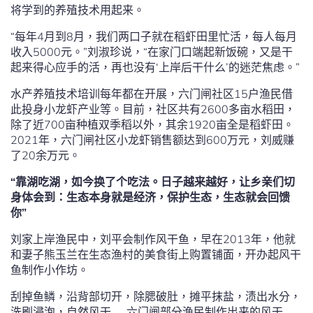
将学到的养殖技术用起来。
“每年4月到8月，我们两口子就在稻虾田里忙活，每人每月
收入5000元。”刘淑珍说，“在家门口端起新饭碗，又是干
起来得心应手的活，再也没有‘上岸后干什么’的迷茫焦虑。”
水产养殖技术培训每年都在开展，六门闸社区15户渔民借
此投身小龙虾产业等。目前，社区共有2600多亩水稻田，
除了近700亩种植双季稻以外，其余1920亩全是稻虾田。
2021年，六门闸社区小龙虾销售额达到600万元，刘威赚
了20余万元。
“靠湖吃湖，如今换了个吃法。日子越来越好，让乡亲们切
身体会到：生态本身就是经济，保护生态，生态就会回馈
你”
刘家上岸渔民中，刘平会制作风干鱼，早在2013年，他就
和妻子熊玉兰在生态渔村的美食街上购置铺面，开办起风干
鱼制作小作坊。
刮掉鱼鳞，沿背部切开，除腮破肚，摊平抹盐，渍出水分，
洗刷浸泡，自然风干……六门闸部分渔民制作出来的风干