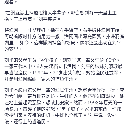
观看。
“在洞庭湖上撑船摇橹大半辈子，哪会想到有一天当上主
播、干上电商。”刘平笑道。
将渔网一寸寸整理好，挽在左手臂弯，右手捻住渔网下端，
再朝着顺时针方向用力一撒，渔网画出漂亮圆弧，扑进洞庭
湖里……如今，这样撒网捕鱼的场景，偶尔还会出现在刘平
的梦里。
刘平的父母生育了4个孩子，到刘平这一辈又生育了6个。
一家三代人中，6人是建档立卡渔民。刘平的妹妹刘淑珍最
早当起渔民。1990年，20岁出头的她，嫁给渔民汪武军，
开始用渔网编织一家人的捕鱼生活。
刘平不愿再过父母一辈的渔民生活，想趁着年轻搏一搏，成
为六门闸一带首批养蝌蚪、牛蛙的人。他还在洞庭湖边一处
洼地上垒起泥瓦房，想就此安家。然而，1996年夏天的一
场暴雨，击碎了他的梦想，“房子塌了，家里的东西一件都
没抢出来。养殖的蝌蚪、牛蛙也全死了。”刘平说，没办
法，还得上船当渔民。