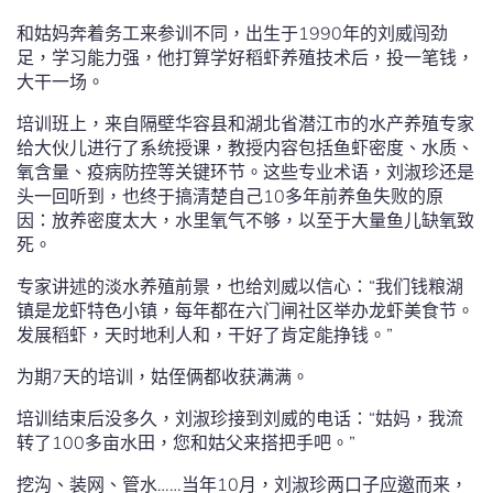
和姑妈奔着务工来参训不同，出生于1990年的刘威闯劲
足，学习能力强，他打算学好稻虾养殖技术后，投一笔钱，
大干一场。
培训班上，来自隔壁华容县和湖北省潜江市的水产养殖专家
给大伙儿进行了系统授课，教授内容包括鱼虾密度、水质、
氧含量、疫病防控等关键环节。这些专业术语，刘淑珍还是
头一回听到，也终于搞清楚自己10多年前养鱼失败的原
因：放养密度太大，水里氧气不够，以至于大量鱼儿缺氧致
死。
专家讲述的淡水养殖前景，也给刘威以信心：“我们钱粮湖
镇是龙虾特色小镇，每年都在六门闸社区举办龙虾美食节。
发展稻虾，天时地利人和，干好了肯定能挣钱。”
为期7天的培训，姑侄俩都收获满满。
培训结束后没多久，刘淑珍接到刘威的电话：“姑妈，我流
转了100多亩水田，您和姑父来搭把手吧。”
挖沟、装网、管水……当年10月，刘淑珍两口子应邀而来，