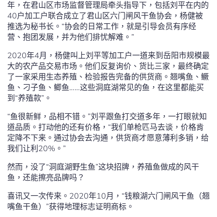
年，在君山区市场监督管理局牵头指导下，包括刘平在内的
40户加工户联合成立了君山区六门闸风干鱼协会，杨健被
推选为秘书长。“协会的日常工作，就是引导会员有序经
营、抱团发展，并为他们排忧解难。”
2020年4月，杨健叫上刘平等加工户一道来到岳阳市规模最
大的农产品交易市场。他们反复询价、货比三家，最终确定
了一家采用生态养殖、检验报告完备的供货商。翘嘴鱼、鳜
鱼、刁子鱼、鲫鱼……这些洞庭湖常见的鱼，在这里都能买
到“养殖款”。
“鱼很新鲜，品相不错。”刘平跟鱼打交道多年，一打眼就知
道品质。打动他的还有价格，“我们单枪匹马去谈，价格肯
定降不下来。通过协会去沟通，供货商才愿意薄利多销，给
我们让利20%。”
然而，没了“洞庭湖野生鱼”这块招牌，养殖鱼做成的风干
鱼，还能擦亮品牌吗？
喜讯又一次传来。2020年10月，“钱粮湖六门闸风干鱼（翘
嘴鱼干鱼）”获得地理标志证明商标。