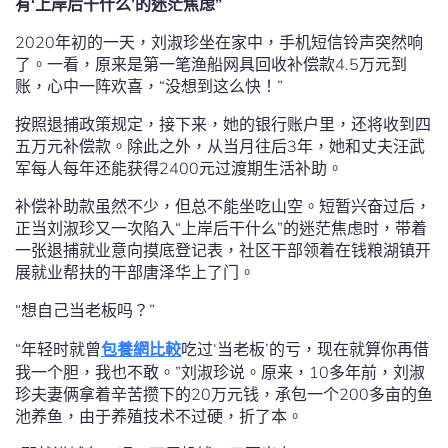
有‘上岸后干什么’的迷茫焦虑”
2020年初的一天，刘淑珍坐在家中，手机短信铃声突然响
了。一看，原来是第一笔渔船网具回收补偿款4.5万元到
账，心中一阵欢喜，“没想到这么快！”
按照退捕政策规定，接下来，她的银行账户里，还将收到四
五万元补偿款。除此之外，从当月往后3年，她和丈夫汪武
军每人每年还能获得2400元过渡期生活补助。
补偿补助款虽然不少，但总不能坐吃山空。短暂兴奋过后，
正当刘淑珍又一次陷入“上岸后干什么”的迷茫焦虑时，带着
一张退捕就业意向摸底登记表，社区干部领着在钱粮湖镇开
展就业帮扶的干部唐泽华上了门。
“想自己当老板吗？”
“年轻时就曾
包養網比較
吃过‘当老板’的亏，现在就算你再借
我一个胆，我也不敢。”刘淑珍说。原来，10多年前，刘淑
珍夫妻俩拿着辛苦攒下的20万元钱，承包一个200多亩的鱼
池养鱼，由于养殖技术不过硬，折了本。