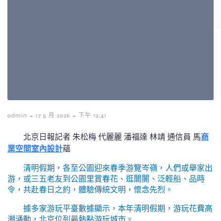
-
-
admin
17 5 月 2026
下午 12:41
北京日報記者 朱松梅 代麗麗 潘福達 林靖 通信員 馬
商
業空間室內設計
蘊
清明假期，各至公園迎來春季游覽岑嶺，人們或舉家出
游，或三五老友到公園里賞春花、逛闤闠、泛輕船、品時
令，共赴春日之約，體驗傳統文明，懷念先烈。
據多家游玩平臺數據顯示，本年清明假期，游玩花費高
潮涌動，北京位列最熱點游玩城市。