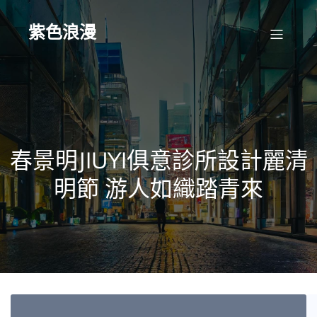
Skip
to
content
紫色浪漫
春景明JIUYI俱意診所設計麗清
明節 游人如織踏青來