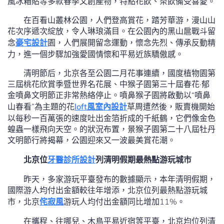
風冰箱貼等多款春季文創產物，特點花飲、茶飲備受喜愛。
在百看山叢林公園，人們登高賞花，踏芳華游，漫山山
花次序遞次綻放，令人琳琅滿目。在公園內的黑山扈戰斗留
念
豪宅設計
園，人們展開留念運動，懷念先烈、傳承反動精
力，進一個步驟加強愛國情懷和平易近族驕傲感。
清明節后，北京各至公園二月花事連續，國度植物園第
三屆桃花欣賞季暨世界名花展、中猴子園第三十屆春花·郁
金噴鼻文明節正非常熱絡停止。噴鼻猴子園將啟動以“噴鼻
山春看”為主題的花
loft風室內設計
草周遭然後，販賣機開始
以每秒一百萬張的速度吐出金箔折成的千紙鶴，它們像金色
蝗蟲一樣飛向天空。的狀況布置，景猴子園第二十八屆牡丹
文明節行將揭幕，公園迎來又一波最美賞花潮。
北京位
牙醫診所設計
列清明假期最熱點游玩城市
昨天，多家游玩平臺發布的數據顯示，本年清明假期，
國際游人均付出金額較往年增添，北京位列最熱點游玩城
市，北京
侘寂風
游玩人均付出金額同比增加11%。
在攜程、往哪兒、木鳥平易近宿等平臺，北京均位列清