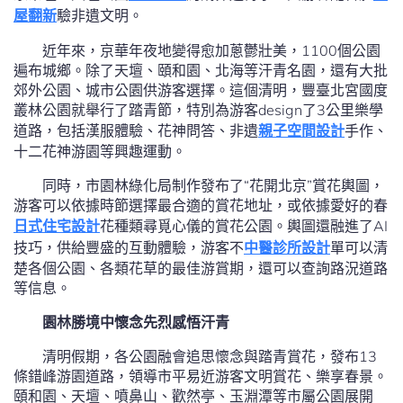
屋翻新
驗非遺文明。
近年來，京華年夜地變得愈加蔥鬱壯美，1100個公園
遍布城鄉。除了天壇、頤和園、北海等汗青名園，還有大批
郊外公園、城市公園供游客選擇。這個清明，豐臺北宮國度
叢林公園就舉行了踏青節，特別為游客design了3公里樂學
道路，包括漢服體驗、花神問答、非遺
親子空間設計
手作、
十二花神游園等興趣運動。
同時，市園林綠化局制作發布了“花開北京”賞花輿圖，
游客可以依據時節選擇最合適的賞花地址，或依據愛好的春
日式住宅設計
花種類尋覓心儀的賞花公園。輿圖還融進了AI
技巧，供給豐盛的互動體驗，游客不
中醫診所設計
單可以清
楚各個公園、各類花草的最佳游賞期，還可以查詢路況道路
等信息。
園林勝境中懷念先烈感悟汗青
清明假期，各公園融會追思懷念與踏青賞花，發布13
條錯峰游園道路，領導市平易近游客文明賞花、樂享春景。
頤和園、天壇、噴鼻山、歡然亭、玉淵潭等市屬公園展開