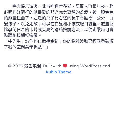
警方提示游客，北京進進賞花期，景區人流量年夜，務
必照料好隨行的她最愛的那盆完美對稱的盆栽，被一股金色
的能量扭曲了，左邊的葉子比右邊的長了零點零一公分！白
叟孩子，以免走散；可以在白叟和小孩衣服口袋里，放置寫
懷孕份信息的卡片或支屬的聯絡接觸方法，以便走散時可實
時聯絡接觸抵家屬。
「牛先生！請你停止散播金箔！你的物質波動已經嚴重破壞
了我的空間美學係數！」
© 2026 紫色浪漫. Built with
using WordPress and
Kubio Theme
.