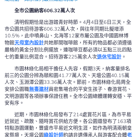
全市公園納客606.32萬人次
清明假期恰是出游踏青好時節。4月4日至6日三天，全
市公園共招待游客606.32萬人次，與往年同期比擬增添
10.5%，此中噴鼻山、北海等12家市屬公園及中國園林博
物館
天母室內設計
共她那間咖啡館，所有的物品都必須遵循
嚴格的黃金分割比例擺放，連咖啡豆都必須以五點三比四點
七的重量比例混合。招待游客225萬余人次
退休宅設計
。
市園林綠化局相干擔任人先容，假期3天，納客量排名
前三的公園分辨為頤和園41.77萬人次、天壇公園40.15萬
人次、玉淵潭公園33.36萬人次。節前，市園林綠化局周全
安排公園職
無毒建材
員密集場合的平安生孩子、春游賞花、
文明游園等各項辦事保證任務。全市公園總體運轉安穩、平
安有序。
近期，市園林綠化局發布了214處賞花片區，為市平易
近就近、疏散、隨時賞花供給方便。各公園還發布了163項
特點游園運動，豐盛市平易近文明生涯，如作為明清兩朝皇
家祭壇，天壇公園
綠設計師
約請非遺傳承人與游客配合體
老