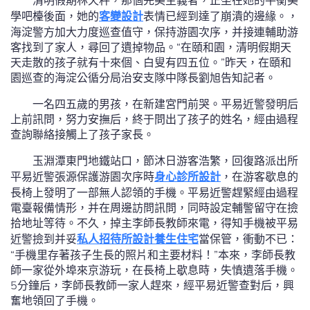
清明假期林天秤，那個完美主義者，正坐在她的平衡美
學吧檯後面，她的
客變設計
表情已經到達了崩潰的邊緣。，
海淀警方加大力度巡查值守，保持游園次序，并接連輔助游
客找到了家人，尋回了遺掉物品。“在頤和園，清明假期天
天走散的孩子就有十來個、白叟有四五位。”昨天，在頤和
園巡查的海淀公循分局治安支隊中隊長劉旭告知記者。
一名四五歲的男孩，在新建宮門前哭。平易近警發明后
上前訊問，努力安撫后，終于問出了孩子的姓名，經由過程
查詢聯絡接觸上了孩子家長。
玉淵潭東門地鐵站口，節沐日游客浩繁，回復路派出所
平易近警張源保護游園次序時
身心診所設計
，在游客歇息的
長椅上發明了一部無人認領的手機。平易近警趕緊經由過程
電臺報備情形，并在周邊訪問訊問，同時設定輔警留守在撿
拾地址等待。不久，掉主李師長教師來電，得知手機被平易
近警撿到并妥
私人招待所設計
養生住宅
當保管，衝動不已：
“手機里存著孩子生長的照片和主要材料！”本來，李師長教
師一家從外埠來京游玩，在長椅上歇息時，失慎遺落手機。
5分鐘后，李師長教師一家人趕來，經平易近警查對后，興
奮地領回了手機。