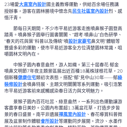
23場愛
大直室內設計
國主義教導運動，供給百余場任務講
授辦事，游客在園林勝境中懷念先
民生社區室內設計
烈、感
悟汗青。
節每日天期間，不少市平易近游客走進噴鼻猴子園登高
踏青。噴鼻猴子園舉行圖書闤闠、“趕考·噴鼻山”白色研學、
“春天的花與葉”科普以及傳統“噴
設計家豪宅
鼻文明”體驗等
豐盛多彩的運動，使市平易近游客全方位清楚園林常識，咀
嚼園林文明內在。
中猴子園內春意盎然，游人如織。第三十屆春花·郁金
噴鼻文明節7年夜主題景區展出近百種18萬株球根花草，20
個新種
健康住宅
類初次表態，搭配“郁”見中山30年——郁
綠
裝修設計
金噴鼻特展、主題文明闤闠等系列運動，吸引浩繁
市平易近游客前來感觸感染春日活力與文明魅力。
景猴子園內百花吐蕊、綠意盎然，一系列出色運動讓游
客盡享春日美妙。公園內布置超1.3萬盆花草，打造步步皆
景的春日盛景。南平非遺展
禪風室內設計
、春花導賞科普微
展及盆景制作體驗
會所設計
等運動同步展開。流沙、水墨作