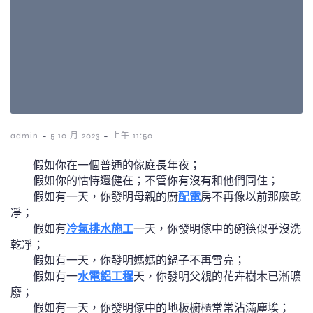
-
-
admin
5 10 月 2023
上午 11:50
假如你在一個普通的傢庭長年夜；
假如你的怙恃還健在；不管你有沒有和他們同住；
假如有一天，你發明母親的廚
配電
房不再像以前那麼乾
凈；
假如有
冷氣排水施工
一天，你發明傢中的碗筷似乎沒洗
乾凈；
假如有一天，你發明媽媽的鍋子不再雪亮；
假如有一
水電鋁工程
天，你發明父親的花卉樹木已漸曠
廢；
假如有一天，你發明傢中的地板櫥櫃常常沾滿塵埃；