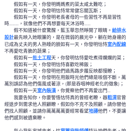
假如有一天，你發明媽媽煮的菜太咸太難吃；
假如有一天，你發明怙恃常常健忘關瓦斯；
假如有一天，你發明老長者母的一些習性不再是習性
時………，就像他們不再想要每天沐浴時……
假不知道被什麼驚醒，藍玉華忽然睜開了眼睛。
給排水
設計
最先映入她眼簾的，是在微弱的晨光中，躺在她身邊的
已成為丈夫的男人熟睡的臉如有一天，你發明怙恃
室內配線
不再愛吃青脆的蔬果；
假如有一
批土工程
天，你發明怙恃愛吃煮得爛爛的菜；
假如有一天，你發明怙恃喜歡吃稀飯；
假如有一天，你發明他們過馬路步履反映都慢瞭；
假如有一天，你發明在用飯時光他們總是咳個不斷，萬
萬別誤認為他們傷風或著涼，(那是吞咽神經老化的徵象)；
假如有一天
室內裝潢
，你覺察他們不再愛出門…
我要告知你，你要警悟怙恃真的曾經老瞭，器
粗清
官曾
經退步到需求他人照顧瞭，假如你不克不及照顧，請你替他
們找人照顧，並請你萬萬萬萬要經常看望
地磚
他們，不要讓
他們感到被遺棄瞭。
每小我私家城市老，怙
窗簾安裝師傅
恃比咱們先老，咱