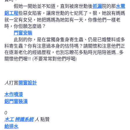
假她一開始並不知道，直到被席世勳後
抓漏
院的那
水電
鋁工程
些惡女陷害，讓席世勳的七妃死了。狠，她說有媽媽
就一定有女兒，她把媽媽為她如有一天，你像他們一樣老
時，你但願怎麼過？
門窗安裝
此刻的你，是在當獨身隻身寄生蟲、仍是已婚雙料或多
料寄生蟲？你有注意過本身的怙恃嗎？請關懷和注意他們正
在逐漸老化的經過歷程，也別忘瞭花多點時光陪陪爸媽…多
關懷他們喔!!! (不要常常對他們呼喝)
人
打賞
開窗設計
木作噴漆
鋁門窗裝潢
0
木工
辨識系統
人
點贊
給排水