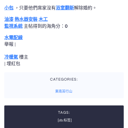
小包
，只要他們席家沒有
浴室翻新
解除婚約。
油漆
熱水器安裝
木工
監視系統
主帖得到的海角分：
0
水電配線
舉報 |
冷暖氣
樓主
|
埋紅包
CATEGORIES:
東南苦行山
TAGS:
[db:标签]