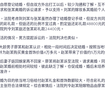
自愿登记结婚，但自双方外出打工以后，较少沟通和了解，互不
求和张某离婚的诉讼请求，予以支持。刘某的嫁妆系其婚前个人
，法院考虑到刘某与张某虽然办理了结婚登记手续，但双方共同
的彩礼款，但返还的比例不宜过高，酌定返还彩礼款48800元的5
院判令刘某返还张某彩礼款24400元。
活的情况，男方提起诉讼的，法院判决也类似。
绍，大龄男子廖某和赵某认识，相处一段时间后决定结婚。按照当
并为赵某购买黄金首饰价值4万多元。赵某带来了价值约5万元的
后妻子返回娘家再不回家。廖某将赵某诉至法院，请求离婚，同
赵某婚前相处时间较短，彼此缺乏了解，仓促成婚，婚后未培养
准许。
婚为目的依当地习俗给付赵某礼金和首饰数额较大，符合彩礼的
主张符合法律规定。综合案情后，法院判令赵某陪嫁物品由廖某