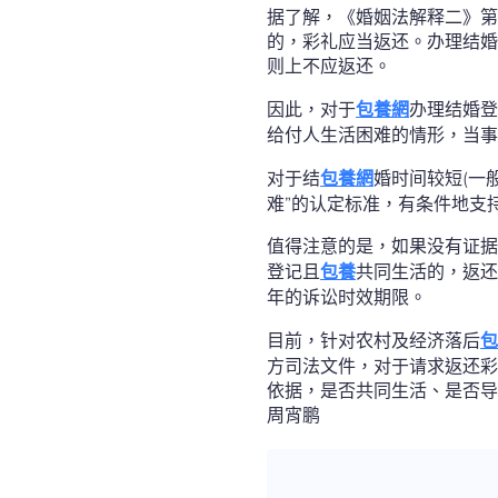
据了解，《婚姻法解释二》第
的，彩礼应当返还。办理结婚
则上不应返还。
因此，对于
包養網
办理结婚登
给付人生活困难的情形，当
对于结
包養網
婚时间较短(一
难”的认定标准，有条件地支
值得注意的是，如果没有证据
登记且
包養
共同生活的，返还
年的诉讼时效期限。
目前，针对农村及经济落后
包
方司法文件，对于请求返还彩
依据，是否共同生活、是否导
周宵鹏