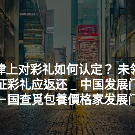
律上对彩礼如何认定？ 未
证彩礼应返还 _ 中国发展
－国查覓包養價格家发展