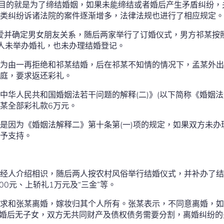
其目的就是为了缔结婚姻，如果未能缔结或者婚后产生矛盾纠纷
类纠纷诉诸法院的案件逐渐增多，法律法规也进行了相应规定。
恋爱并确定男女朋友关系，随后两家举行了订婚仪式，男方祁某按
人未举办婚礼，也未办理结婚登记。
为由一再拒绝和祁某结婚，后在祁某不知情的情况下，孟某外出
庭，要求返还彩礼。
中华人民共和国婚姻法若干问题的解释(二)》(以下简称《婚姻法
某全部彩礼款6万元。
是因为《婚姻法解释二》第十条第(一)项的规定，如果双方未办
予支持。
经人介绍相识，随后两人按农村风俗举行结婚仪式，并补办了结
00元、上轿礼1万元及“三金”等。
求和张某离婚，嫁妆归其个人所有。张某表示，不同意离婚，如
于两人婚后无子女，双方无共同财产及债权债务需要分割，离婚纠纷