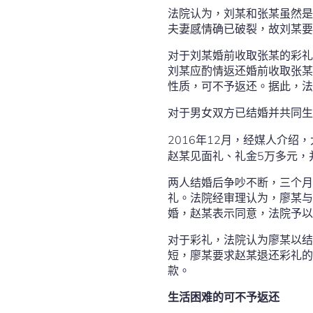
法院认为，刘某和张某虽然是
夫妻感情确已破裂，故刘某要
对于刘某婚前收取张某的彩礼
刘某应酌情返还婚前收取张某
性质，可不予返还。据此，法
对于男女双方已结婚并共同生
2016年12月，经媒人介
赵某见面礼、礼金5万多元，
两人结婚后争吵不断，三个月
礼。法院经审理认为，廖某与
婚，赵某表示同意，法院予以
对于彩礼，法院认为廖某以结
短，廖某要求赵某退还彩礼的
款。
生活困难的可不予返还