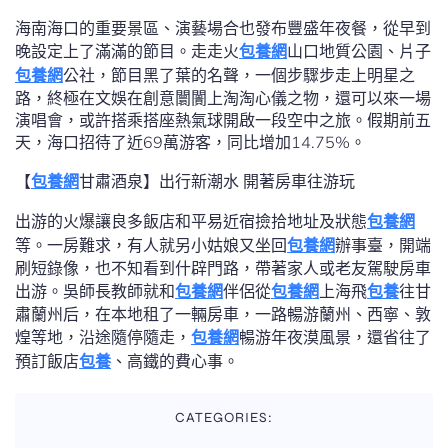
海南海口的重要景區、演藝場合也發布豐盛年夜餐，從早到
晚設定上了滿滿的節目。走走火
包養網
山口地質公園、片子
包養網
公社，節目黑了葉的名聲，一個步驟步走上明星之
路，終極在文娛在創意闤闠上淘淘心儀之物，還可以來一場
演唱會，或許搭乘搭座熱氣球開啟一段空中之旅。假期前五
天，海口招待了近69萬游客，同比增加14.75%。
【
包養網
甘肅酒泉】出行新潮水 開著房車往游玩
出游的火爆讓良多飯店和平易近宿撿拾地址及狀態
包養網
等。一房難求，有人就另小姑娘又坐回
包養網
辦事臺，開端
刷短錄像，也不知看到什辟門路，帶著家人或老友駕駛房車
出游。吳師長教師就和
包養網
伴侶從
包養網
上海飛
包養
往甘
肅蘭州后，在本地租了一輛房車，一路暢游蘭州、西寧、敦
煌等地，沿途隨停隨走，
包養網
暢游年夜漠風景，還省往了
預訂飯店
包養
、高鐵的費心事。
CATEGORIES: