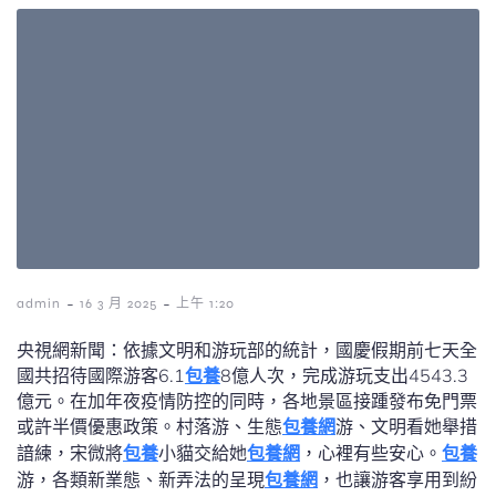
-
-
admin
16 3 月 2025
上午 1:20
央視網新聞：依據文明和游玩部的統計，國慶假期前七天全
國共招待國際游客6.1
包養
8億人次，完成游玩支出4543.3
億元。在加年夜疫情防控的同時，各地景區接踵發布免門票
或許半價優惠政策。村落游、生態
包養網
游、文明看她舉措
諳練，宋微將
包養
小貓交給她
包養網
，心裡有些安心。
包養
游，各類新業態、新弄法的呈現
包養網
，也讓游客享用到紛