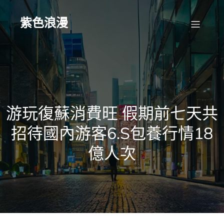
Skip
to
content
紫色浪漫
游玩復蘇消費旺 假期前七天共
招待國內游客6.S包養行情18
億人次