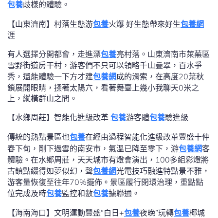
包養
歧樣的體驗。
【山東濟南】村落生態游
包養
火爆 好生態帶來好生
包養網
涯
有人選擇分開都會，走進漂
包養
亮村落。山東濟南市萊蕪區
雪野街道房干村，游客們不只可以領略千山疊翠，百水爭
秀，還能體驗一下方才建
包養網
成的滑索，在高度20葉秋
鎖展開眼睛，揉著太陽穴，看著舞臺上幾小我聊天0米之
上，縱橫群山之間。
【水鄉周莊】智能化進級改革
包養
游客體
包養
驗進級
傳統的熱點景區也
包養
在經由過程智能化進級改革豐盛十仲
春下旬，剛下過雪的南安市，氣溫已降至零下，游
包養網
客
體驗。在水鄉周莊，天天城市有燈會演出，100多組彩燈將
古鎮點綴得如夢似幻，聲
包養網
光電技巧融進特點景不雅，
游客量恢復至往年70%擺佈。景區履行閉環治理，重點點
位完成及時
包養
監控和數
包養
據聯通。
【海南海口】文明運動豐盛“白日+
包養
夜晚”玩轉
包養
椰城