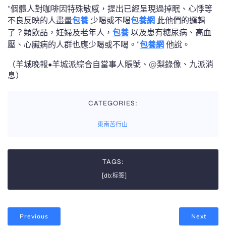
“個體人對咖啡因特殊敏感，提出已經呈現過掉眠、心悸等
不良反映的人盡量
包養
少喝或不喝
包養網
此他們的邏輯
了？類飲品，妊婦及老年人，
包養
以及患有糖尿病、高血
壓、心臟病的人群也應少喝或不喝。”
包養網
他說。
（羊城晚報•羊城派綜合自當事人賬號、@梨錄像、九派消
息）
CATEGORIES:
東南苦行山
TAGS:
[db:标签]
Previous
Next