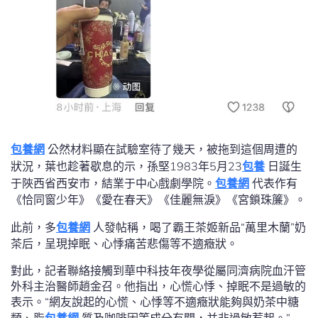
包養網
公然材料顯在試驗室待了幾天，被拖到這個周遭的
狀況，葉也趁著歇息的示，孫堅1983年5月23
包養
日誕生
于陜西省西安市，結業于中心戲劇學院。
包養網
代表作有
《恰同窗少年》《愛在春天》《佳麗無淚》《宮鎖珠簾》。
此前，多
包養網
人發帖稱，喝了霸王茶姬新品“萬里木蘭”奶
茶后，呈現掉眠、心悸痛苦悲傷等不適癥狀。
對此，記者聯絡接觸到華中科技年夜學從屬同濟病院血汗管
外科主治醫師趙金召。他指出，心慌心悸、掉眠不是過敏的
表示。“網友說起的心慌、心悸等不適癥狀能夠與奶茶中糖