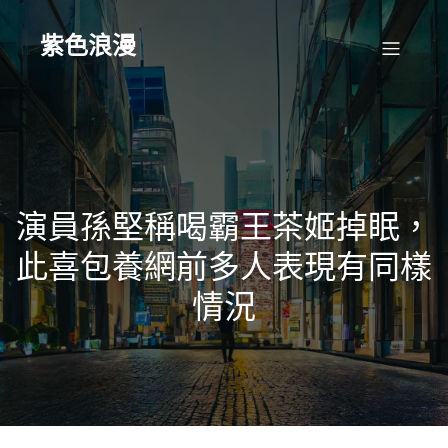
Skip
to
content
紫色浪漫
演員孫堅稱喝霸王茶姬掉眠，
此喜包養網前多人表現有同樣
情況