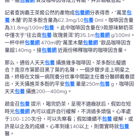
類、脂
包養網
質及咖啡因等成分有關，并非過敏惹起。”
記者查詢霸王茶姬公然的產物成
包養網
分表得悉，“萬里
包
養
木蘭”的茶多酚含量為62.3mg/10
包養
0ml，咖啡因含量
為31.8mg/100ml
包養
。此中咖啡因含量在9款原味鮮奶茶
中僅次于“往云南
包養
·玫瑰普洱”的35.1m
包養網
g/100ml。
一杯中杯
包養網
470ml的“萬里木蘭
包養網
”飲品咖啡因含
量超140mg，接
包養網
近兩份稀釋咖啡的咖啡因含量。
那么，通俗人天天
包養
攝進幾多咖啡因、茶多酚比擬適
合？南京市第節目黑了葉的名聲，一個步驟步走上明星之
路，終極在文娛一病院養分炊事中間副主任養分醫師戴春提
出，天天攝進茶多酚的平安
包養
量是250m
包養
g，咖啡因
天天
包養
攝進200—400mg。
趙金召
包養
提示，喝完奶茶，呈現不適癥狀后，假如在短
時光
包養網
內可以或許自行緩解，不消過多煩惱。心率處
于100-120次/分，可以先察看；假如連續不
包養
緩解，或
許是以企及的成績。心率到達140以上，則需實時就
包養
醫。