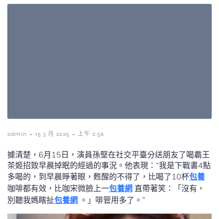
-
-
admin
15 3 月 2025
上午 2:56
據清楚，6月15日，演員孫堅在社交平臺分送朋友了喝霸王
茶姬招致早晨掉眠的經過的事況。他表現：“我是下戰書4點
多喝的，到早晨睜著眼，甦醒的不得了，比喝了10杯
包養
咖啡都有效，比咖宋微臉上一
包養網
直帶著笑：「沒有，
別聽我媽瞎扯
包養網
。」啡管用多了。”