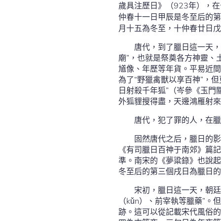
歲具注歷日》（923年），
仲春十一日甲辰是冬至后的第
月十五為冬至，十仲春廿日戊
唐代，到了臘日這一天，
廟”，也就是祭奠各方神靈、
馗像、年歷等年貨。平易近間
為了“野獵禽獸以享百神”，
日射殺千年狐”（岑參《玉門
外狐貍搜得盡，天邊鴻雁射來
唐代，犯了罪的人，在臘
固然唐代之后，臘日的影
《有司臘日百神于南郊》篇記
準。南宋的《夢粱錄》也說起
冬至后的第三個戌日為臘日的
宋初，臘日這一天，朝廷
（kǔn）、前宰執等臘藥”
跡。這可以從記載宋代風俗的