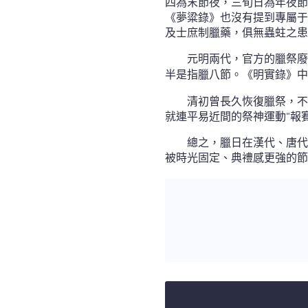
四為末節夜，三旬日為年夜節
《夢粱錄》也沒有提到專屬于
及士庶制臘藥，俱無蟲蛀之患
元明兩代，官方的臘祭廢
半是指臘八節。《明實錄》中
清初曾長久恢復臘祭，不
就連平易近間的祭神運動“報
總之，臘日在漢代、唐代
被時光固定、典禮感更強的節