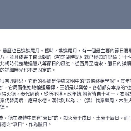
天，農歷也已進進尾月。舊時，進進尾月，有一個最主要的節日要
八，並且成書于南北朝的《荊楚歲時記》就已經如許記錄：“十
北朝時代楚地過臘八等節日的風氣。從西周至唐宋，臘日的詳細
的詳細時光也不是固定的。
很有興趣思，它們的根據是傳統文明中的“五德終始學說”。其
德”，它周而復始地輪迴運轉，王朝是以興替。各朝都有本身的“德
周得火德，秦代周德，從所不堪。改年始,朝賀皆自十初一。衣服
秦代替周后，應是水德。漢代則以為：“（漢）伐秦繼周，木生
德。
以為，德在運轉中是有“衰日”的，如火衰于戌日、土衰于辰日。而
德之“衰日”，作為臘日。