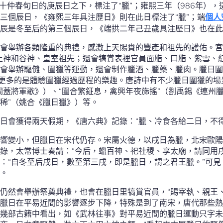
在十仲春旬日的庚辰日之下，標注了“臘”；雍熙三年（986年）
三個辰日，《雍熙三年具注歷日》則在此日標注了“臘”；端
個人
辰是冬至后的第三個辰日，《端拱二年己丑歲具注歷日》也在此日
會舉辦各類隆重的典禮，感激上天賜賚的豐產和祖先的護佑。宮
土神和谷神、皇室祖先；還會犒賞表裡官員面脂、口脂、紫雪、紅
會舉辦驅儺、圍獵等運動，還會制作臘酒、臘藥、臘肉。臘日圍
但更多的是體驗圍獵經過歷程的樂趣。唐詩中有不少臘日圍獵的場
關蓋將軍歌》）、“圍合繁鉦息，禽興年夜旆搖”（劉禹錫《連州
稀”（姚合《臘日獵》）等。
日會獲得兩天假期，《唐六典》記錄：“臘、冷食各給二日，不得
響變小，但臘日在宋代仍存。宋屬火德，以戌日為臘，北宋歐陽
錄，太常博士奏請：“今后，蠟百神、祀社稷、享太廟，請同用
：“自冬至后戌日，數至第三戌，即是臘日，謂之君王臘。”可
。
仍然會舉辦祭奠典禮，也會在臘日里犒賞官員，“賜宰執、親王
。但臘日在平易近間的影響逐步下降，特殊是到了南宋，唐代那些
幾部古籍中看出，如《武林往事》對平易近間的臘日運動只字未