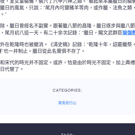
夜，呈女童驅儺，裝六丁六甲六神之類。”看起來本屬臘日的驅
臘日的風氣，只說：“尾月內可鹽豬羊等肉，或作臘、法魚之類
。”
除，臘日曾經名不副實。跟著臘八節的昌隆，臘日逐步與臘八節
，尾月初八這一天，有二十余次記錄：“臘日，賜文武群臣
瑜伽
外在乾隆時也被撤消。《清史稿》記錄：“乾隆十年，詔罷蠟祭
賽”也一并制止。臘日從此名實俱不存了。
和宋代的時光并不固定。或許，恰是由於時光不固定，加上典禮
日代替了。
CATEGORIES:
東南苦行山