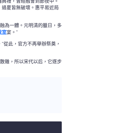
儺典禮，曾經融會到節夜中。
，過夏皆無破壞。惠平易近局
融為一體。元明清的臘日，多
教室
宴。”
。”從此，官方不再舉辦祭奠，
散雜，所以宋代以后，它逐步