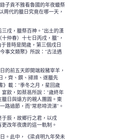
錄子貢不雅看魯國的年夜蠟祭
所以周代的臘日究竟在哪一天，
后三戌，臘祭百神。”出土的漢
（十仲春）十七日丙戌，臘”，
由于昔時是閏歲，第三個戌日
今事文類聚》所說：“古法遇
日的前五天即開端殺豬宰羊，
日，齊、饌、掃滌、遂臘先
書》載：“季冬之月，星回歲
、宴飲，如蔡邕所說：“歲終年
在臘日與遠方的親人團圓。東
一路過節，而“常悲啼流涕”。
終于辰，故鄉行之君，以戌
有更改年夜唐的這一軌制。
日。此中，《梁貞明九年癸未