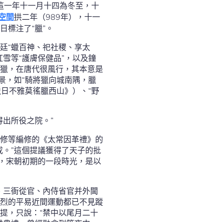
，這一年十一月十四為冬至，十
空間
拱二年（989年），十一
標注了“臘”。
廷“蠟百神、祀社稷、享太
雪等“護膚保健品”，以及鐘
獵，在唐代很風行，其本意是
景，如“騎將獵向城南隅，臘
臘日不雅莫徭臘西山》）、“野
出所役之院。”
修等編修的《太常因革禮》的
戌。”這個提議獲得了天子的批
見，宋朝初期的一段時光，是以
、三衙從官、內侍省官并外閫
熱烈的平易近間運動都已不見蹤
提，只說：“禁中以尾月二十