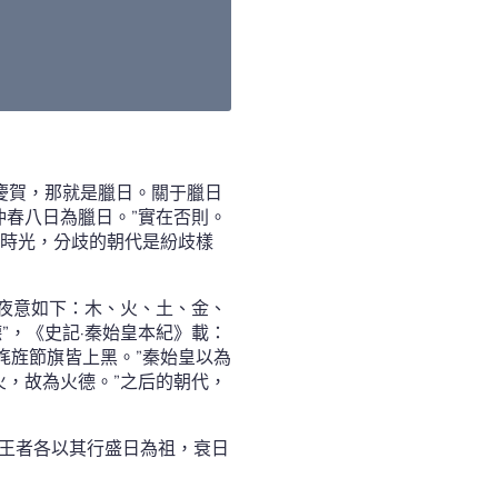
慶賀，那就是臘日。關于臘日
仲春八日為臘日。”實在否則。
時光，分歧的朝代是紛歧樣
年夜意如下：木、火、土、金、
”，《史記·秦始皇本紀》載：
旄旌節旗皆上黑。”秦始皇以為
火，故為火德。”之后的朝代，
“王者各以其行盛日為祖，衰日