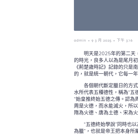
-
-
admin
9 3 月 2025
下午 3:16
明天是2025年的第二
的時光，良多人以為是尾月初
《荊楚歲時記》記錄的只是南
的，就是統一朝代，它每一年
各個朝代斷定臘日的方式
水所代表五種德性，稱為“五
“始皇推終始五德之傳。認為
周是火德，而水能滅火，所以
隋為火德、唐為土德、宋為火
“五德終始學說”同時也
為臘”，也就是帝王把本身所屬