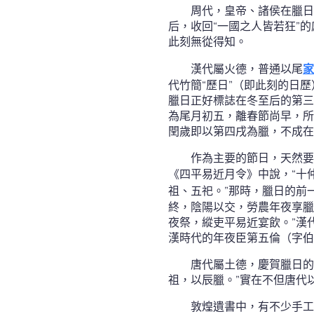
周代，皇帝、諸侯在臘日
后，收回“一國之人皆若狂”
此刻無從得知。
漢代屬火德，普通以尾
家
代竹簡“歷日”（即此刻的日
臘日正好標誌在冬至后的第三
為尾月初五，離春節尚早，所
閏歲即以第四戌為臘，不成在
作為主要的節日，天然要
《四平易近月令》中說，“十
祖、五祀。”那時，臘日的前
終，陰陽以交，勞農年夜享臘
夜祭，縱吏平易近宴飲。”漢
漢時代的年夜臣第五倫（字伯
唐代屬土德，慶賀臘日的
祖，以辰臘。”實在不但唐代
敦煌遺書中，有不少手工