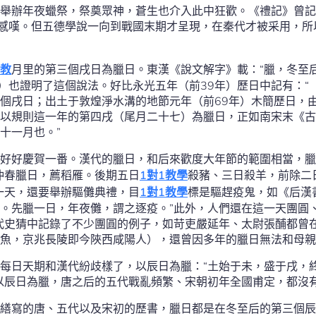
舉辦年夜蠟祭，祭奠眾神，蒼生也介入此中狂歡。《禮記》曾記
的感嘆。但五德學說一向到戰國末期才呈現，在秦代才被采用，
教
月里的第三個戌日為臘日。東漢《說文解字》載：“臘，冬至
歷）也證明了這個說法。好比永光五年（前39年）歷日中記有：“
個戌日；出土于敦煌淨水溝的地節元年（前69年）木簡歷日，
以規則這一年的第四戌（尾月二十七）為臘日，正如南宋末《古
十一月也。”
好好慶賀一番。漢代的臘日，和后來歡度大年節的範圍相當，臘
仲春臘日，薦稻雁。後期五日
1對1教學
殺豬、三日殺羊，前除二
一天，還要舉辦驅儺典禮，目
1對1教學
標是驅趕疫鬼，如《后漢
。先臘一日，年夜儺，謂之逐疫。”此外，人們還在這一天團圓
代史猜中記錄了不少團圓的例子，如苛吏嚴延年、太尉張酺都曾
魚，京兆長陵即今陜西咸陽人），還曾因多年的臘日無法和母親
每日天期和漢代紛歧樣了，以辰日為臘：“土始于未，盛于戌，
以辰日為臘，唐之后的五代戰亂頻繁、宋朝初年全國甫定，都沒
繕寫的唐、五代以及宋初的歷書，臘日都是在冬至后的第三個辰