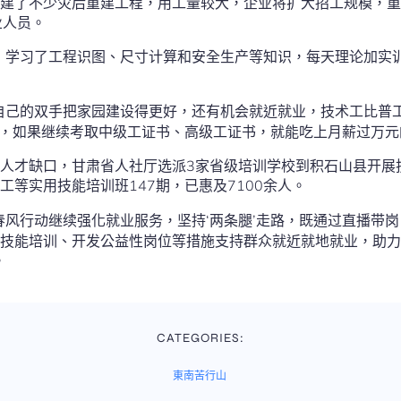
建了不少灾后重建工程，用工量较大，企业将扩大招工规模，重
业人员。
，学习了工程识图、尺寸计算和安全生产等知识，每天理论加实训
自己的双手把家园建设得更好，还有机会就近就业，技术工比普工
元，如果继续考取中级工证书、高级工证书，就能吃上月薪过万元
人才缺口，甘肃省人社厅选派3家省级培训学校到积石山县开展
工等实用技能培训班147期，已惠及7100余人。
春风行动继续强化就业服务，坚持‘两条腿’走路，既通过直播带
技能培训、开发公益性岗位等措施支持群众就近就地就业，助力
。
CATEGORIES:
東南苦行山