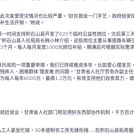
此次家里受灾情况也比较严重。“好在我会一门手艺，政府给安
补生活开销。”她说。
第一时间支持积石山县开发了625个临时公益性岗位，灾后第三天
”积石山县人社局局长韩小林介绍，这些岗位主要从事道路车辆
3个月，每人每月发放1000元岗位补贴，期满后可根据实际需
扶托底的一项重要举措，我们已持续推进多年，比如爱心理发员，
残疾人、困难群体‘理发难’的问题。”甘肃省人社厅劳务办副主
为每人每年6000元，最高1.2万元，有效支持他们自食其力、
就近就业，甘肃省人社部门用足用好东西部协作机制，千方百计
名工人紧张忙碌，30多道制衣工序无缝衔接……在积石山县拓奇服