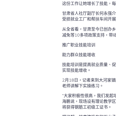
这份工作让她增长了技能，每
甘肃省人社厅副厅长何永强介
受损就业工厂和帮扶车间开展
从全省看，甘肃至今已创办乡
减免等10多项政策支持，带
推广职业技能培训
助力群众技能增收
技能培训是提高就业质量、促
实现技能增收。
2月18日，记者来到大河家
老师讲解下实操练习。
“大家积极性很高，我们发起
海鹏说，现场设有理论教学区
将获得钢筋工初级工证书。