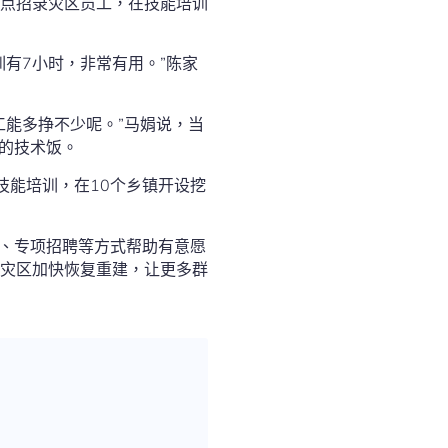
点招录灾区员工，在技能培训
有7小时，非常有用。”陈家
能多挣不少呢。”马娟说，当
的技术饭。
技能培训，在10个乡镇开设挖
岗、专项招聘等方式帮助有意愿
灾区加快恢复重建，让更多群