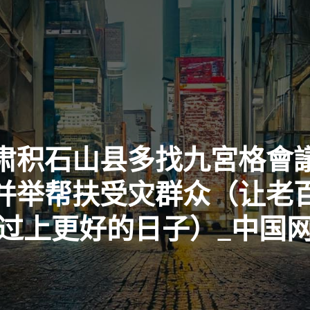
肃积石山县多找九宮格會
并举帮扶受灾群众（让老
过上更好的日子）_中国