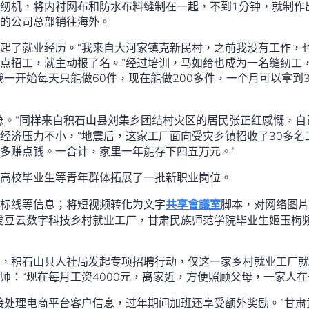
纫机，将内衬网布和防水布料缝制在一起，不到1分钟，就制作
市的公司总部销往海外。
起了就业经历。“我来自大河家镇克新民村，之前我没有工作，
点招工，就主动报了名。”经过培训，马如给也成为一名缝纫工，
我一开始每天只能做60件，现在能做200多件，一个月可以拿到3
急。”同样来自积石山县刘集乡团结村灾区的居民张正红感慨，自
经济压力不小，“地震后，这家工厂面向受灾乡镇招收了30多名
多赚点钱。一合计，家里一年能存下四五万元。”
高校毕业生等青年群体拓展了一批新职业岗位。
标线等信息；将短视频转化为文字
共享會議室
脚本，对网络图片
爱豆云数字科技乡村就业工厂，甘肃民族师范学院毕业生姬玉梅
，积石山县人社局发起专项招聘行动，仅这一家乡村就业工厂就
师：“现在每月工资4000元，离家近，方便照顾父母，一家人在
接处理电商平台客户信息，过年期间加班还享受额外奖励。”甘