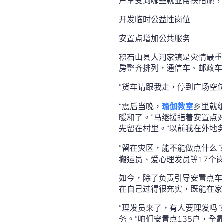
户享受到哪些就业帮扶措施？
开发临时公益性岗位
安置点增加公共服务
积石山县大河家镇是灾情最重
房整齐排列，通信车、邮政车
“货车请跟我走，停到广场空
“震后当晚，
瑜伽教室
乡里就
暖和了。”马继援指着安置点
先留在村里。“以前我在外地
“留在灾区，能不能做点什么
搬运员、爱心理发员等17个
如今，除了负责引导安置点车
在自己过得很充实，既能在家
“理发员来了，有人要理发吗
务。“咱们安置点135户，