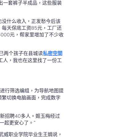
出一套裤子半成品，这些服装
也没什么收入，正发愁今后该
每天保底工资85元，工厂还
000元，帮家里增加了不少收
己两个孩子在县城读
私密空間
工人，我也在这里找了一份工
进行筛选编组，为导航地图提
频繁切换电脑画面，完成数字
新招聘40多人。姬玉梅经过
一起更安心了。”
肃武威职业学院毕业生王娟说，