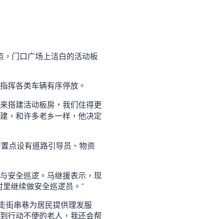
点，门口广场上洁白的活动板
地指挥各类车辆有序停放。
又来搭建活动板房，我们住得更
重建，和许多老乡一样，他决定
安置点设有道路引导员、物资
与安全巡逻。马继援表示，现
村里继续做安全巡逻员。”
，走街串巷为居民提供理发服
遇到行动不便的老人，我还会帮