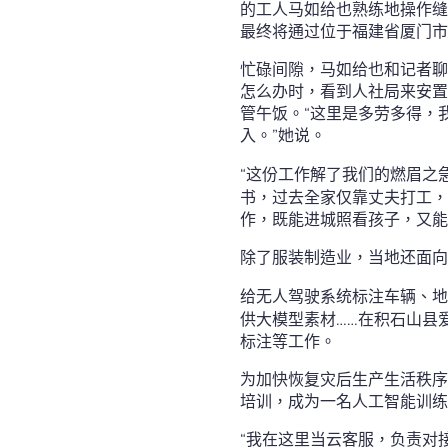
的工人马如给也熟练地操作缝
最终将通过位于福建省厦门
忙碌间隙，马如给也和记者聊
怎么办时，看到人社局来安置
管午饭。“这里是多劳多得，
入。”她说。
“这份工作解了我们的燃眉之
书，过去全家仅靠丈夫打工，
作，既能进城照看孩子，又能
除了服装制造业，当地还面向
给无人驾驶系统标注车辆、地
供大模型素材……在积石山县
标注等工作。
为加快恢复灾后生产生活秩序
培训，成为一名人工智能训练
“我在这里当云客服，负责对