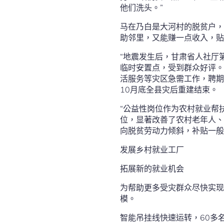
他们洗头。”
马在乃白是大河村的脱贫户，
助邻里，又能赚一点收入，贴
“地震发生后，甘肃省人社厅
临时安置点，受到群众好评。
活服务等灾区急需工作，聘期
10月底全县灾后重建结束。
“公益性岗位作为农村就业帮
位，显著改善了农村老年人、
向脱贫劳动力倾斜，补贴一般
发展乡村就业工厂
拓展新的就业机会
为帮助更多受灾群众尽快实现
模。
智能吊挂线快速运转，60多