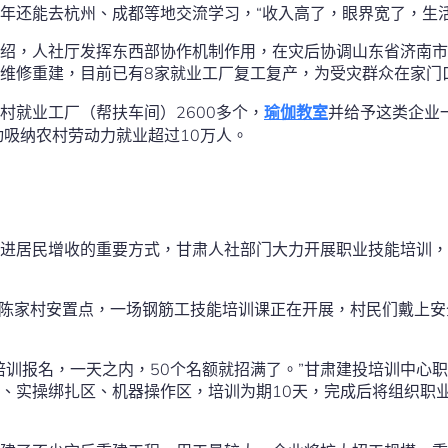
年还能去杭州、成都等地交流学习，“收入高了，眼界宽了，生
绍，人社厅发挥东西部协作机制作用，在灾后协调山东省济南市
维修重建，目前已有8家就业工厂复工复产，为受灾群众在家门
村就业工厂（帮扶车间）2600多个，
瑜伽教室
并给予这类企业
动吸纳农村劳动力就业超过10万人。
进居民增收的重要方式，甘肃人社部门大力开展职业技能培训，
镇陈家村安置点，一场钢筋工技能培训课正在开展，村民们戴上
培训报名，一天之内，50个名额就招满了。”甘肃建投培训中心
、实操绑扎区、机器操作区，培训为期10天，完成后将组织职