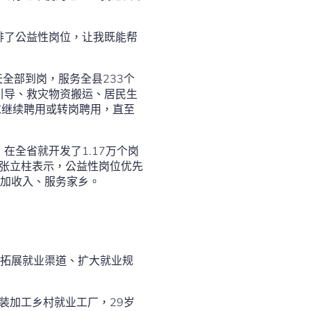
排了公益性岗位，让我既能帮
全部到岗，服务全县233个
引导、救灾物资搬运、居民生
求继续聘用或转岗聘用，直至
在全省就开发了1.17万个岗
任张立柱表示，公益性岗位优先
增加收入、服务家乡。
拓展就业渠道、扩大就业规
装加工乡村就业工厂，29岁