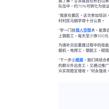
据了解，甘肃建投在积石山承
队伍中，约70%可转化为就
“我家在震区，这次参加培训
村村民马娟学得十分认真。
“学一门技
個人空間
术，能靠
上钢筋工，每天至少挣300
为填补灾后重建过程中的技能
掘机、电焊工、钢筋工、砌筑
“下一步
小樹屋
，我们将结合
的群众外出务工，又通过推广
众实现稳定增收。”何永强说