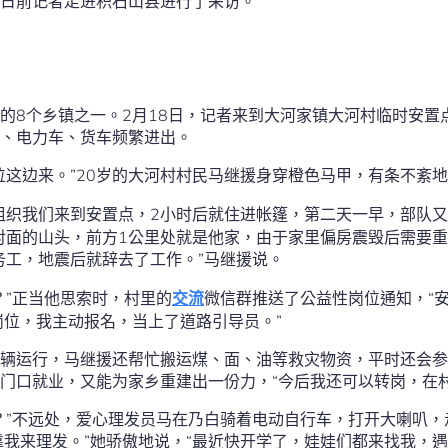
日前记者走进积石山县进行了采访。
的8个乡镇之一。2月18日，记者来到大河家镇大河村临时安置
、电力车、货车频繁进出。
位这边来。”20岁的大河村村民马继援身穿橙色马甲，有条不紊
组织我们来到安置点，2小时后就住进帐篷，第二天一早，部队
对面的山头，前方1公里处就是他家，由于家里偏房震毁后需要
务工，地震后就辞去了工作。”马继援说。
？”正当他思索时，村里的
交流
微信群推送了公益性岗位通知，“
岗位，我主动报名，当上了道路引导员。”
辆运行，马继援还帮忙搬运煤、面、油等救灾物资，平时还会参
门口就业，又能为家乡重建出一份力，“今后我还可以转岗，在
？”不远处，爱心理发员马在乃白骑着电动自行车，打开大喇叭
全靠我来理发。”她骄傲地说，“最近快开学了，娃娃们都来找我，