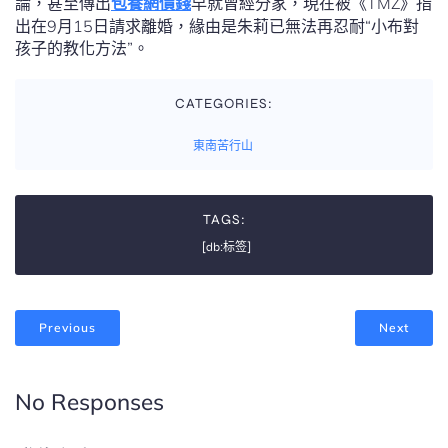
論，甚至傳出
包養網價錢
早就曾經分家，現在被《TMZ》指
出在9月15日請求離婚，緣由是朱莉已無法再忍耐“小布對
孩子的教化方法”。
CATEGORIES:
東南苦行山
TAGS:
[db:标签]
Previous
Next
No Responses