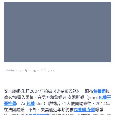
-
-
admin
17 1 月 2025
上午 3:42
安吉麗娜·朱莉2004年拍攝《史姑娘義務》，跟布
包養網
拉
德·皮特墮入愛情，在男方和詹妮弗·安妮斯頓（Jennif
包養平
臺推舉
er An
包養
iston）離婚后，2人便開端來往，2014年
在法國結婚。不外，夫妻倆近年頻仍被
包養網 花圃
曝爭