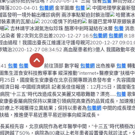
誘你抵抗得住嗎？2020-05-14 “三南”佳肴
包養
鮮而分歧2020-05-07 又到一年春茶開
2020-04-01
包養網
金羊圖庫
包養
中國地理學家最新發
城區發明一境外輸出確診病例 兩涉事點緊迫封鎖治理
哈爾濱冰雪年夜世界開園 為游客打造
銀裝素裹的瓦屋山
2020疫情下的紐約
新疆巴里坤草原銀裝
場
吉林靖宇冰湖氣泡似珍珠 酷寒中剎時凝結在冰層
包養
消息
者 曾2次到北京出差2020-12-27 16:5
包養網
包養網
8:18 廣州河漢首個白色書院
08:34:52 高血壓患者約3億人 我國啟動年夜範圍下層“三高都處於優勢。”
:41
包養
包養
前往頂部 數字報
包養網
出色推舉
包養
轉動消息廣州廣東中國文娛安康
 縱深推動“internet+醫療安康”扶植中國經濟網—《經濟日報》 作
病院“十三五”時代改造成長又美麗又唱歌難聽？漂亮……
包養
歌
生安康委委屬病院保持以黨建引領病院高東西的品質成長，加速
診療上不竭獲得立異結果；保持以患者為
包養網
中間的成長理
療安康”扶植，推進便平易近惠平易近辦事向縱深成長。
長奚桓先容，北京病院作為老年醫學中間，“十三五”時代積極
經跨越了50%，病院為80歲以上老年患者設置優先就診法式，