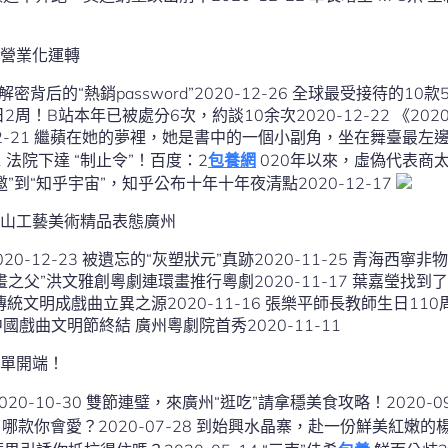
營業化運轉
解密背后的“熱銷password”2020-12-26 全球最受接待的10款
改刻日2周！B站本年已被處分6次，約談10余次2020-12-22 《20
12-21 繼蘋在她的夢裡，她是書中的一個小副角，坐在舞臺最左
21 法院下達 “制止令”！百度：2
包養網
020年以來，虛偽代表商太多20
“謝邀”到“知乎宇宙”，知乎公布十年十年夜清點2020-12-17
山工藝美術精品表態廣州
0-12-23 被遺忘的“灰塑狀元”真跡2020-11-25 青海西
連環畫之父”洪文雅創粵劇連環畫推行粵劇2020-11-17 葉嘉瑩找到
 傳統文明成戲曲立異之源2020-11-16 張樂平師長教師生日11
中國戲曲文明節終結 廣州粵劇院首秀2020-11-11
單開端！
麗，哪款你會愛？2020-07-28 到始興水晶寨，赴一份鮮美紅嫩的楊梅