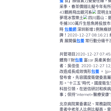
養
食】顏值實力雙雙在線，蘋果引
采季，春茶價錢比擬今年有所降落
43顆將飛出銀河系
昆明主
夢境冰雪樂土
四川眉山：
冬捕300萬斤生態魚將投放市
時
包養網
深圳新增1例無癥狀沾染
牌！2020-12-27 08:16:21 經由過程！我國出臺長江維護法守護母親河2020-12-27 09:01:05 12至14歲未成年人承當刑
責 展開偏
包養
常行動分級干涉矯治2020-12-27 
共管項目2020-12-27 07:45
體育IT財
包養
富car 房產美食圖集生涯食安科技教導軍事
者：吳佳佳 2020-12-27 12月25日，國度衛生安康委在北京召開專題消息發布會，先容國度衛健委直屬病院“十三五”時代
改造成長成效情形
包養
。 [p>經濟日報-中國經濟網訊 記者吳佳佳報道：12月25日，國度衛生安康委在北京召開專題消息
發布會，先容國度衛健委直屬
形。“十三五”時代，國度衛
科技引領，在迷信研討和疾病
事；保持“internet+醫
北京病院黨委書記、常務副院
患者中老年人比例比擬高，曾