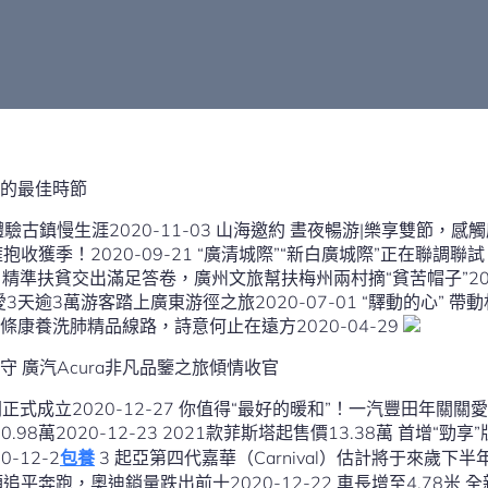
的最佳時節
古鎮慢生涯2020-11-03 山海邀約 晝夜暢游|樂享雙節，感觸
擁抱收獲季！2020-09-21 “廣清城際”“新白廣城際”正在聯調
21 精準扶貧交出滿足答卷，廣州文旅幫扶梅州兩村摘“貧苦帽子”202
天逾3萬游客踏上廣東游徑之旅2020-07-01 “驛動的心” 
親測9條康養洗肺精品線路，詩意何止在遠方2020-04-29
 廣汽Acura非凡品鑒之旅傾情收官
正式成立2020-12-27 你值得“最好的暖和”！一汽豐田年關關愛運動啟
0-12-2
包養
3 起亞第四代嘉華（Carnival）估計將于來歲下半年國
迪銷量跌出前十2020-12-22 車長增至4.78米 全新一代名圖行將上市2020-