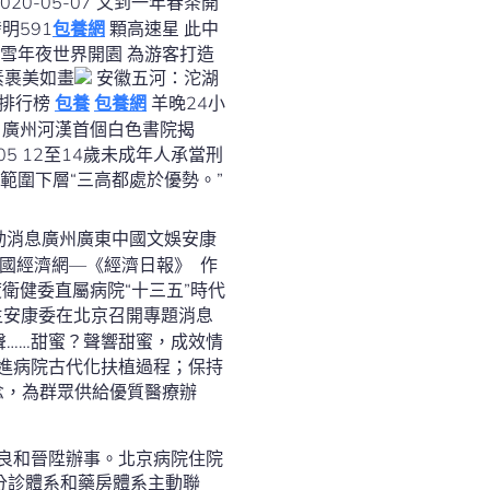
明591
包養網
顆高速星 此中
素裹美如畫
安徽五河：沱湖
排行榜
包養
包養網
羊晚24小
揭
聲……甜蜜？聲響甜蜜，成效情
推進病院古代化扶植過程；保持
念，為群眾供給優質醫療辦
改良和晉陞辦事。北京病院住院
分診體系和藥房體系主動聯