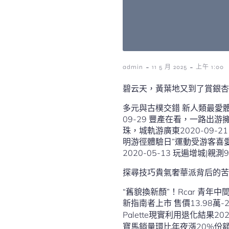
-
-
admin
11 5 月 2025
上午 1:00
碧云天，黃葉地又到了賞銀杏
多元與古樸交錯 新人類最愛體驗
09-29 豐產在看，一路出游
珠，城軌游廣東2020-09-
明游徑體驗日”運動受游客喜愛3
2020-05-13 玩遍增城|
探尋技巧貴氣奢華派背后的苦守
“舊貌換新顏”！Rcar 青年中間
新指南者上市 售價13.98萬-20.98萬2020-12-23 2021款菲斯塔起售價13.38萬 首增“勁享”版2020-12-23 豐田發布e-
Palette現實利用退化結果202
寶馬銷量環比年夜漲20%份額追平奔跑，奧