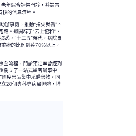
了老年綜合評價門診，并設置
審核的信息流程。
助辦事機，推動“指尖就醫”。
跑路。還開辟了“云上協和”，
據悉，“十三五”時代，病院累
問重癥的比例到達70%以上，
辦事全流程，門診預定率曾經到
病院還樹立了一站式患者辦事中
7”國度藥品集中采購藥物，同
立28個專科專病醫聯體，增