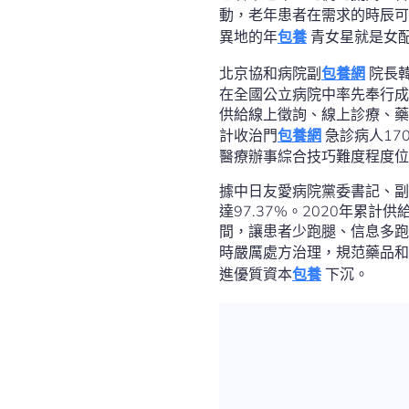
動，老年患者在需求的時辰可
異地的年
包養
青女星就是女
北京協和病院副
包養網
院長韓
在全國公立病院中率先奉行成
供給線上徵詢、線上診療、藥
計收治門
包養網
急診病人17
醫療辦事綜合技巧難度程度位
據中日友愛病院黨委書記、副
達97.37%。2020年累
間，讓患者少跑腿、信息多跑
時嚴厲處方治理，規范藥品和
進優質資本
包養
下沉。