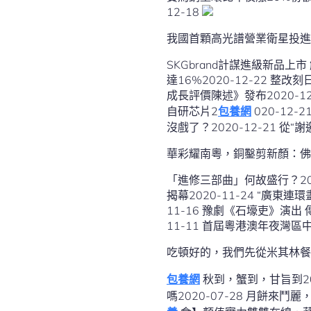
12-18
我國首顆高光譜營業衛星投進
SKGbrand計謀進級新品上市 
達16%2020-12-22 整
成長評價陳述》發布2020-
自研芯片2
包養網
020-12-
沒戲了？2020-12-21 從
華彩耀南粵，銅鑿剪新顏：佛
「進修三部曲」何故盛行？202
揭幕2020-11-24 “廣東
11-16 豫劇《石壕吏》演出
11-11 首屆粵港澳年夜灣區
吃頓好的，我們先從米其林餐
包養網
秋到，蟹到，甘旨到2020-10-30 雙節連璧，來廣州“逛吃”請拿穩美食攻略！2020-09-24 三伏到了，中秋還會遠
嗎2020-07-28 月餅來鬥