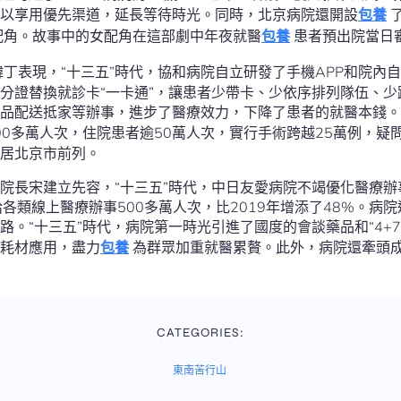
以享用優先渠道，延長等待時光。同時，北京病院還開設
包養
配角。故事中的女配角在這部劇中年夜就醫
包養
患者預出院當日
丁表現，“十三五”時代，協和病院自立研發了手機APP和院內自
分證替換就診卡“一卡通”，讓患者少帶卡、少依序排列隊伍、少
品配送抵家等辦事，進步了醫療效力，下降了患者的就醫本錢。
00多萬人次，住院患者逾50萬人次，實行手術跨越25萬例，疑
居北京市前列。
院長宋建立先容，“十三五”時代，中日友愛病院不竭優化醫療
計供給各類線上醫療辦事500多萬人次，比2019年增添了48%。
路。“十三五”時代，病院第一時光引進了國度的會談藥品和“4+
耗材應用，盡力
包養
為群眾加重就醫累贅。此外，病院還牽頭成
CATEGORIES:
東南苦行山