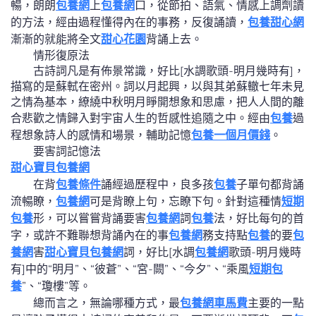
暢，朗朗
包養網
上
包養網
口，從節拍、語氣、情感上調劑讀
的方法，經由過程懂得內在的事務，反復誦讀，
包養甜心網
漸漸的就能將全文
甜心花園
背誦上去。
情形復原法
古詩詞凡是有佈景常識，好比[水調歌頭-明月幾時有]，
描寫的是蘇軾在密州。詞以月起興，以與其弟蘇轍七年未見
之情為基本，繚繞中秋明月睜開想象和思慮，把人人間的離
合悲歡之情歸入對宇宙人生的哲感性追隨之中。經由
包養
過
程想象詩人的感情和場景，輔助記憶
包養一個月價錢
。
要害詞記憶法
甜心寶貝包養網
在背
包養條件
誦經過歷程中，良多孩
包養
子單句都背誦
流暢瞭，
包養網
可是背瞭上句，忘瞭下句。針對這種情
短期
包養
形，可以嘗嘗背誦要害
包養網
詞
包養
法，好比每句的首
字，或許不難聯想背誦內在的事
包養網
務支持點
包養
的要
包
養網
害
甜心寶貝包養網
詞，好比[水調
包養網
歌頭-明月幾時
有]中的“明月”、“彼蒼”、“宮-闕”、“今夕”、“乘風
短期包
養
”、“瓊樓”等。
總而言之，無論哪種方式，最
包養網車馬費
主要的一點