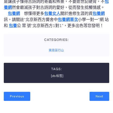
是讓孩子懂得古詩詞的寄義和佈景，不要逝世記硬背，不
包
養網
然會磨滅孩子對古詩詞的愛好，從而發生抵觸情感。
包養網
想懂得更多
包養女人
關於進修生涯的資
包養網
訊，請關註“北京新西方黌舍中
包養網單次
小學一對一”網 站
和
包養
公 眾 號“北京新西方1對1”，更多出色等您發明！
CATEGORIES:
東南苦行山
TAGS:
[db:标签]
Previous
Next