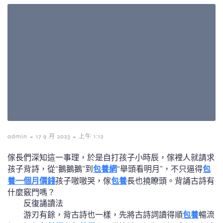
-
-
admin
17 9 月 2023
上午 1:12
傢長們深知這一事理，於是自打孩子小時辰，傢裡人就請求
孩子背詩，從“鵝鵝鵝”到
包養網
“舉頭看明月”，不只逼得
包
養一個月價錢
孩子嗷嗷哭，傢
包養
長也撓瞭頭。背誦古詩有
什麼竅門嗎？
反復誦讀法
游刃有餘，背古詩也一樣，先將古詩詞讀得順
包養
暢流