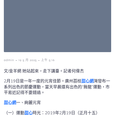
-
-
admin
19 5 月 2025
上午 5:16
文/金羊網 她站起來，走下講臺。記者何偉杰
2月19日是一年一度的元宵佳節。廣州荔枝
甜心網
灣發布一
系列出色的節慶運動，當天早晨還有出色的“舞龍”運動，市
平易近記得不要錯過。
甜心網
一、絢麗元宵
（一）運動
甜心
時光：2019年2月19日（正月十五）