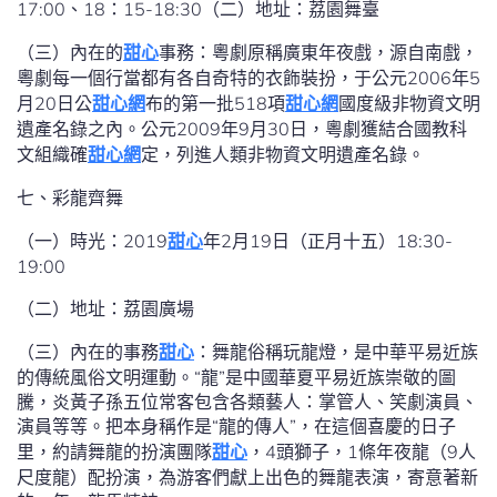
17:00、18：15-18:30（二）地址：荔園舞臺
（三）內在的
甜心
事務：粵劇原稱廣東年夜戲，源自南戲，
粵劇每一個行當都有各自奇特的衣飾裝扮，于公元2006年5
月20日公
甜心網
布的第一批518項
甜心網
國度級非物資文明
遺產名錄之內。公元2009年9月30日，粵劇獲結合國教科
文組織確
甜心網
定，列進人類非物資文明遺產名錄。
七、彩龍齊舞
（一）時光：2019
甜心
年2月19日（正月十五）18:30-
19:00
（二）地址：荔園廣場
（三）內在的事務
甜心
：舞龍俗稱玩龍燈，是中華平易近族
的傳統風俗文明運動。“龍”是中國華夏平易近族崇敬的圖
騰，炎黃子孫五位常客包含各類藝人：掌管人、笑劇演員、
演員等等。把本身稱作是“龍的傳人”，在這個喜慶的日子
里，約請舞龍的扮演團隊
甜心
，4頭獅子，1條年夜龍（9人
尺度龍）配扮演，為游客們獻上出色的舞龍表演，寄意著新