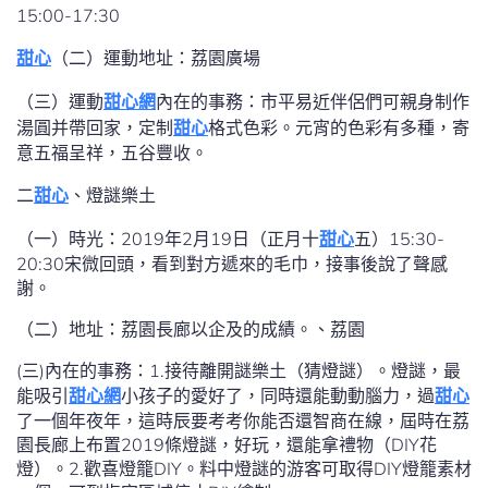
15:00-17:30
甜心
（二）運動地址：荔園廣場
（三）運動
甜心網
內在的事務：市平易近伴侶們可親身制作
湯圓并帶回家，定制
甜心
格式色彩。元宵的色彩有多種，寄
意五福呈祥，五谷豐收。
二
甜心
、燈謎樂土
（一）時光：2019年2月19日（正月十
甜心
五）15:30-
20:30宋微回頭，看到對方遞來的毛巾，接事後說了聲感
謝。
（二）地址：荔園長廊以企及的成績。、荔園
(三)內在的事務：1.接待離開謎樂土（猜燈謎）。燈謎，最
能吸引
甜心網
小孩子的愛好了，同時還能動動腦力，過
甜心
了一個年夜年，這時辰要考考你能否還智商在線，屆時在荔
園長廊上布置2019條燈謎，好玩，還能拿禮物（DIY花
燈）。2.歡喜燈籠DIY。料中燈謎的游客可取得DIY燈籠素材