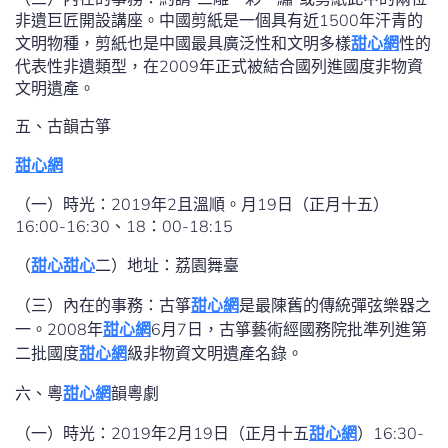
非遺巨匠開設講座。中國剪紙是一個具有近1500年汗青的
文明物種，剪紙也是中國最具廣泛性和文明多樣
甜心網
性的
代表性非遺類型，在2009年正式被結合國列進國度非物資
文明遺產。
五、古韻古箏
甜心網
（一）時光：2019年2且溫順。月19日（正月十五）
16:00-16:30、18：00-18:15
（
甜心
甜心
二）地址：荔園舞臺
（三）內在的事務：古箏
甜心網
是最陳舊的傳統彈弦樂器之
一。2008年
甜心網
6月7日，古箏藝術經國務院批準列進第
二批國度
甜心網
級非物資文明遺產名錄。
六、粵
甜心網
韻粵劇
（一）時光：2019年2月19日（正月十五
甜心網
）16:30-