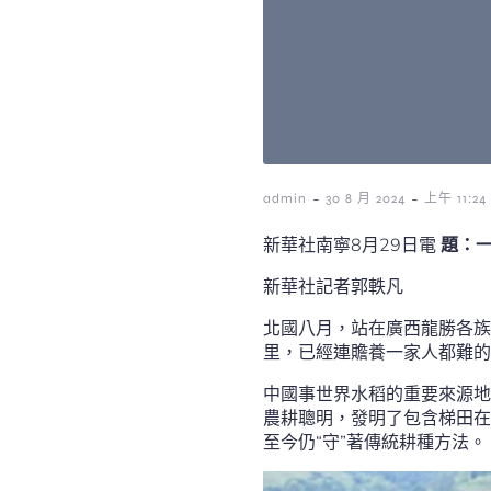
-
-
admin
30 8 月 2024
上午 11:24
新華社南寧8月29日電
題：一
新華社記者郭軼凡
北國八月，站在廣西龍勝各族
里，已經連贍養一家人都難的
中國事世界水稻的重要來源地
農耕聰明，發明了包含梯田在
至今仍“守”著傳統耕種方法。