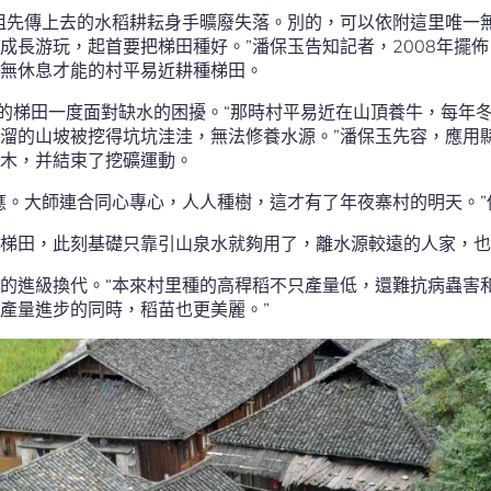
祖先傳上去的水稻耕耘身手曠廢失落。別的，可以依附這里唯一
成長游玩，起首要把梯田種好。”潘保玉告知記者，2008年擺
無休息才能的村平易近耕種梯田。
峭的梯田一度面對缺水的困擾。“那時村平易近在山頂養牛，每年
溜的山坡被挖得坑坑洼洼，無法修養水源。”潘保玉先容，應用
木，并結束了挖礦運動。
應。大師連合同心專心，人人種樹，這才有了年夜寨村的明天。”
梯田，此刻基礎只靠引山泉水就夠用了，離水源較遠的人家，也
的進級換代。“本來村里種的高稈稻不只產量低，還難抗病蟲害
產量進步的同時，稻苗也更美麗。”