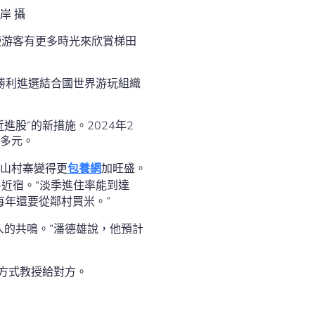
岸 攝
使游客有更多時光來欣賞梯田
勝利進選結合國世界游玩組織
股”的新措施。2024年2
萬多元。
山村寨變得更
包養網
加旺盛。
近宿。“淡季進住率能到達
每年還要從鄰村買米。”
人的共鳴。”潘德雄說，他預計
方式教授給對方。