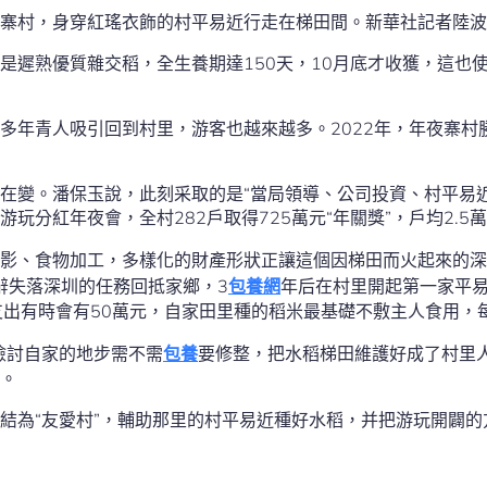
寨村，身穿紅瑤衣飾的村平易近行走在梯田間。新華社記者陸波
是遲熟優質雜交稻，全生養期達150天，10月底才收獲，這也
多年青人吸引回到村里，游客也越來越多。2022年，年夜寨村
在變。潘保玉說，此刻采取的是“當局領導、公司投資、村平易近進
玩分紅年夜會，全村282戶取得725萬元“年關獎”，戶均2.5
影、食物加工，多樣化的財產形狀正讓這個因梯田而火起來的深
年辭失落深圳的任務回抵家鄉，3
包養網
年后在村里開起第一家平易
支出有時會有50萬元，自家田里種的稻米最基礎不敷主人食用，
檢討自家的地步需不需
包養
要修整，把水稻梯田維護好成了村里
。
結為“友愛村”，輔助那里的村平易近種好水稻，并把游玩開闢的