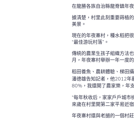
在龍勝各族自治縣龍脊鎮年夜
據清楚，村里此刻重要蒔植的
美景。
現在的年夜寨村，種水稻把很
“最佳游玩村落”。
傳統的農業生孩子組織方法也
月，年夜寨村舉辦一年一度的游
稻田養魚、農耕體驗、梯田攝
潘德雄告知記者，他2012
80%，我還開了農家樂，年
“每年秋收后，家家戶戶城市
來歲在村里開第二家平易近宿
年夜寨村還與老撾的一個村莊