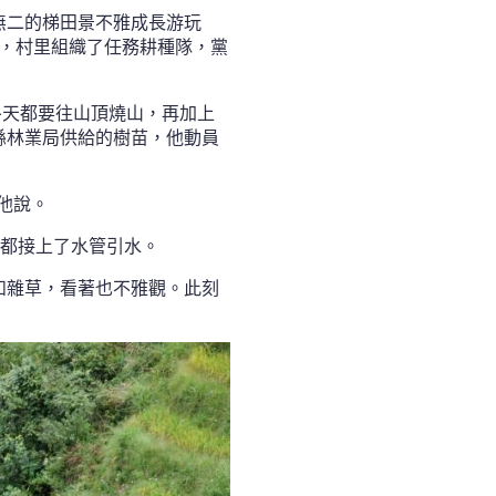
無二的梯田景不雅成長游玩
佈，村里組織了任務耕種隊，黨
冬天都要往山頂燒山，再加上
縣林業局供給的樹苗，他動員
他說。
都接上了水管引水。
和雜草，看著也不雅觀。此刻