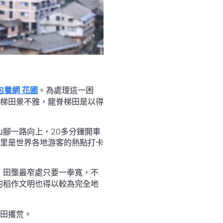
包養網 花圃
。為處理這一困
梯田景不雅，龍脊梯田是以得
山腳一路向上，20多分鐘開車
里是世界各地游客的熱點打卡
，田壟最窄處只要一拳寬，不
的稻作文明也得以較為完全地
田撂荒。