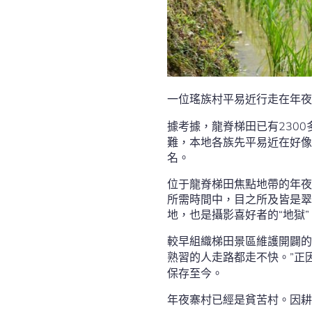
一位瑤族村平易近行走在年夜
據考據，龍脊梯田已有230
難，本地各族先平易近在好像
名。
位于龍脊梯田焦點地帶的年夜
所需時間中，目之所及皆是翠
地，也是攝影喜好者的“地獄”
較早組織梯田景區維護開闢的
熟習的人走路都走不快。”正
保存至今。
年夜寨村已經是貧苦村。因