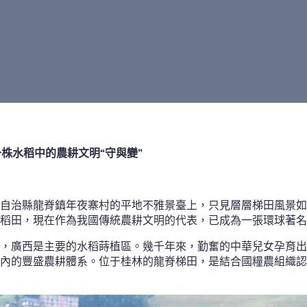
株水稻中的農耕文明“守與變”
自治縣龍脊鎮年夜寨村的平地不雅景臺上，只見層層梯田風景如
稻田，現在作為我國傳統農耕文明的代表，已成為一張環球著名
，廣西是主要的水稻蒔植區。幾千年來，勤奮的中華兒女孕育出
內的豐盛農耕體系。位于桂林的龍脊梯田，是結合國糧農組織認