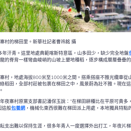
寨村的梯田里。新華社記者曹祎銘 攝
0多年汗青。這里地處典範喀斯特意區，山多田少，缺少完全地盤
龍的脊背一樣彎曲峻峭的山坡上墾地種稻，逐步構成層層疊疊的
寨村，地處海拔800米至1000米之間。搭乘搭座不雅光纜車從
綠稻田，全部村莊被包裹在梯田之中，風景蔚為壯不雅。現在這
。
年夜寨村原黨支部書記潘保玉說：“在梯田耕種比在平原可貴多
因這般
包養網
，機械化東西很難在梯田派上用處，本地獨具特點
耕耘支出難以保持生涯，很多年青人一度選擇外出打工，年夜片梯