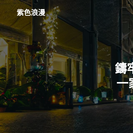
Skip
to
紫色浪漫
content
鑄
一