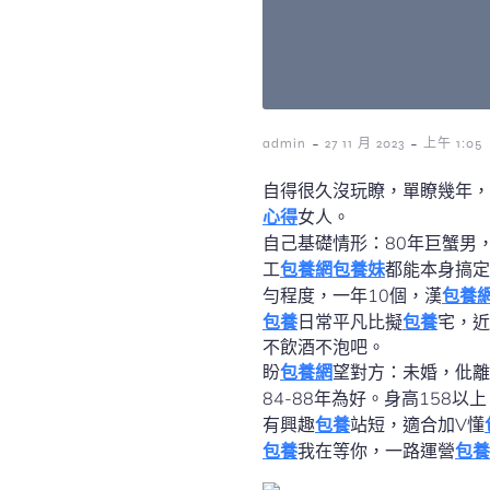
-
-
admin
27 11 月 2023
上午 1:05
自得很久沒玩瞭，單瞭幾年，
心得
女人。
自己基礎情形：80年巨蟹男
工
包養網
包養妹
都能本身搞定
勻程度，一年10個，漢
包養
包養
日常平凡比擬
包養
宅，近
不飲酒不泡吧。
盼
包養網
望對方：未婚，仳離
84-88年為好。身高158
有興趣
包養
站短，適合加V懂
包養
我在等你，一路運營
包養