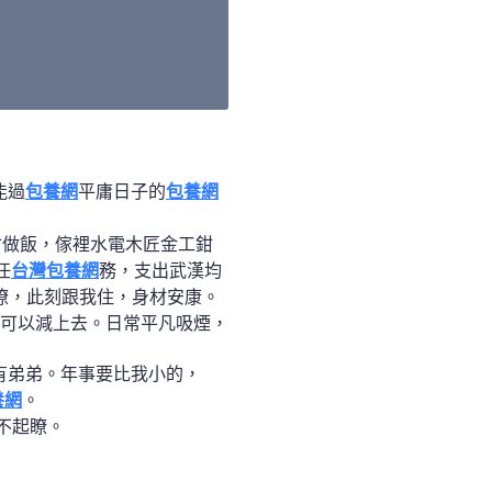
能過
包養網
平庸日子的
包養網
會做飯，傢裡水電木匠金工鉗
任
台灣包養網
務，支出武漢均
瞭，此刻跟我住，身材安康。
可以減上去。日常平凡吸煙，
有弟弟。年事要比我小的，
養網
。
不起瞭。