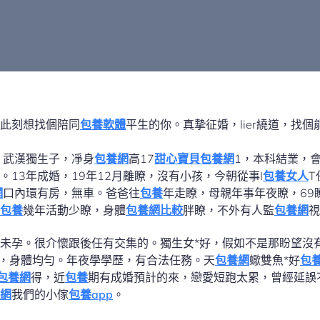
此刻想找個陪同
包養軟體
平生的你。真摯征婚，lier繞道，找個
，武漢獨生子，凈身
包養網
高17
甜心寶貝包養網
1，本科結業，
。13年成婚，19年12月離瞭，沒有小孩，今朝從事I
包養女人
T
網
口內環有房，無車。爸爸往
包養
年走瞭，母親年事年夜瞭，69
包養
幾年活動少瞭，身體
包養網比較
胖瞭，不外有人監
包養網
視
未孕。很介懷跟後任有交集的。獨生女*好，假如不是那盼望沒
以上，身體均勻。年夜學學歷，有合法任務。天
包養網
蠍雙魚*好
包
包養網
得，近
包養
期有成婚預計的來，戀愛短跑太累，曾經延誤
網
我們的小傢
包養app
。