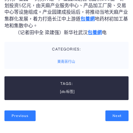
划投资5亿元，由天麻产业服务中心、产品加工厂房、交易
中心等设施组成。产业园建成投运后，将推动当地天麻产业
集群化发展，着力打造长江中上游道
包養網
地药材初加工基
地和集散中心。
（记者田中全 梁建强）新华社武汉
包養網
电
CATEGORIES:
東南苦行山
TAGS:
[db:标签]
Previous
Next