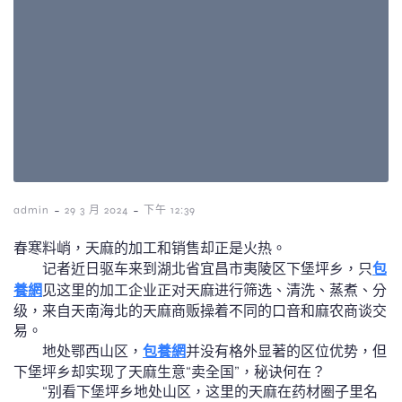
-
-
admin
29 3 月 2024
下午 12:39
春寒料峭，天麻的加工和销售却正是火热。
记者近日驱车来到湖北省宜昌市夷陵区下堡坪乡，只
包
養網
见这里的加工企业正对天麻进行筛选、清洗、蒸煮、分
级，来自天南海北的天麻商贩操着不同的口音和麻农商谈交
易。
地处鄂西山区，
包養網
并没有格外显著的区位优势，但
下堡坪乡却实现了天麻生意“卖全国”，秘诀何在？
“别看下堡坪乡地处山区，这里的天麻在药材圈子里名