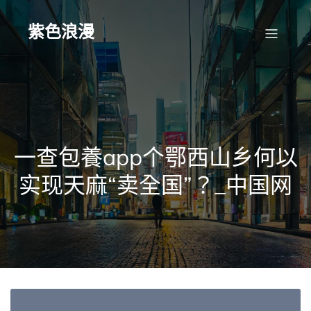
Skip
to
content
紫色浪漫
一查包養app个鄂西山乡何以
实现天麻“卖全国”？_中国网