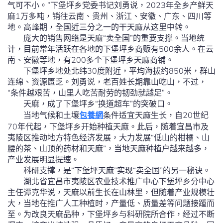
气可不小。”下堡坪乡党委书记刘勇说，2023年全乡产鲜天
麻1万多吨，销往云南、贵州、浙江、安徽、广东、四川等
地。高峰期，全国近三分之一的干天麻从这里中转。
庞大的销售网络是天麻“卖全国”的重要支撑。当地统
计，目前常年活跃在各地的下堡坪乡商贩有500余人。在云
南、安徽等地，有200多个下堡坪乡天麻商铺。
下堡坪乡地处北纬30度附近，平均海拔约850米，群山
连绵、资源匮乏。刘勇说，老百姓长期靠山吃山，不过，
“条件越艰苦，山里人吃苦耐劳的韧劲就越足”。
天麻，成了下堡坪乡“换道超车”的突破口。
当地气候和土壤
包養網
条件适宜天麻生长，自20世纪
70年代起，下堡坪乡开始种植天麻。此后，随着宜昌市及
夷陵区推动地方特色经济发展，大力发展“低山的柑橘、山
腰的茶、山顶的药材和天麻”，当地天麻种植户越来越多，
产业发展明显提速。
科研支撑，是“下堡坪天麻”实现“卖全国”的另一秘诀。
湖北省宜昌市夷陵区农业技术推广中心下堡坪乡分中心
主任谭克华说，天麻以前生长在山林里，但随着产业规模壮
大，当地在推广人工种植时，产量低、质量差等问题接踵而
至。为改良天麻品种，下堡坪乡与科研院所合作，经过不断