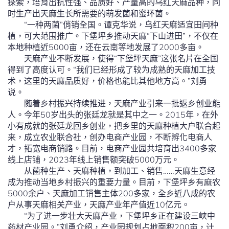
探索，培育出抗性强、品质好、产量高的乌红天麻品种，同
时生产出天麻生长所需要的萌发菌和蜜环菌。
“一种两菌”俏销全国。谭克华说，乌红天麻适宜田间种
植，可大范围推广。下堡坪乡推动天麻“下山进田”，不仅在
本地种植近5000亩，还在云南等地发展了2000多亩。
天麻产业不断发展，使得“下堡坪天麻”这张名片在全国
得到了高度认可。“我们已经形成了较为成熟的天麻加工技
术，这里的天麻品质好，价格也能比其他地方高。”刘勇
说。
随着乡村振兴持续推进，天麻产业引来一批返乡创业能
人。今年50岁出头的张廷龙就是其中之一。2015年，在外
小有成就的张廷龙回乡创业，把乡里的天麻种植大户联合起
来，成立农业联合社，创办电商产业园，不断孵化电商人
才，拓宽电商销路。目前，电商产业园共培育出3400多家
线上店铺，2023年线上销售额突破5000万元。
从菌种生产、天麻种植，到加工、销售……天麻生意经
成为推动当地乡村振兴的重要力量。目前，下堡坪乡有麻农
5000余户、天麻加工销售主体200多家，全乡近八成的农
户从事天麻相关产业，天麻产业年产值近10亿元。
“为了进一步壮大天麻产业，下堡坪乡正在建设三峡中
药材产业园。”刘勇介绍，产业园规划占地面积200亩，计