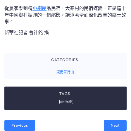
從農家樂到精
小樹屋
品民宿，大寨村的民宿蝶變，正是這十
年中國鄉村振興的一個縮影，講述著全面深化改革的鄉土故
事。
新華社記者 曹祎銘 攝
CATEGORIES:
東南苦行山
TAGS:
[db:标签]
Previous
Next