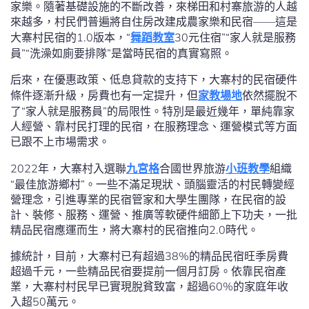
家樂。隨著基礎設施的不斷改善，來梯田和村寨旅游的人越
來越多，村民們普遍將自住房改建成農家樂和民宿——這是
大寨村民宿的1.0版本，“
舞蹈教室
30元住宿”“家人就是服務
員”“洗澡如廁要排隊”是當時民宿的真實寫照。
后來，在優惠政策、低息貸款的支持下，大寨村的民宿硬件
條件逐漸升級，房費也有一定提升，但
家教場地
依然擺脫不
了“家人就是服務員”的局限性。特別是最近幾年，單純靠家
人經營、靠村民打理的民宿，在服務理念、運營模式等方面
已跟不上市場需求。
2022年，大寨村入選聯
九宮格
合國世界旅游
小班教學
組織
“最佳旅游鄉村”。一些不滿足現狀、頭腦靈活的村民轉變經
營理念，引進專業的民宿管家和大學生團隊，在民宿的設
計、裝修、服務、運營、推廣等軟硬件細節上下功夫，一批
精品民宿應運而生，將大寨村的民宿推向2.0時代。
據統計，目前，大寨村已有超過38%的精品民宿旺季房費
超過千元，一些精品民宿要提前一個月訂房。依靠民宿產
業，大寨村村民早已實現脫貧致富，超過60%的家庭年收
入超50萬元。