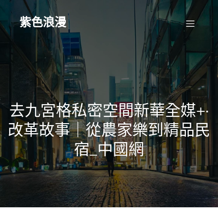
Skip
to
content
紫色浪漫
去九宮格私密空間新華全媒+·
改革故事｜從農家樂到精品民
宿_中國網