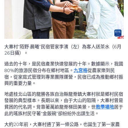
大寨村“陌野·晨曦”民宿管家李濱（左）為客人送茶水（6月
26日攝）。
過去的十年，是民宿產業快速發展的十年。數據顯示，我國
80%的旅游民宿分布在鄉村地區。
九宮格
從農家樂到民
宿，從家庭式管理到專業團隊運營，民宿已成為推動鄉村振
興的重要力量。
地處桂北山區的龍勝各族自治縣龍脊鎮大寨村就是鄉村民宿
發展的典型樣本。長期以來，由于大山的阻隔，大寨村曾是
貧困的代名詞。背靠著萬畝龍脊梯田美景，世
教學場地
居于
此的瑤族村民守著“金飯碗”卻紛紛外出謀生活。
大約20年前，大寨村通了第一條公路，也誕生了第一家農