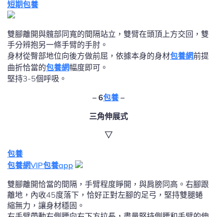
短期包養
雙腳離開與髖部同寬的間隔站立，雙臂在頭頂上方交回，雙
手分辨抱另一條手臂的手肘。
身材從臀部地位向後方做前屈，依據本身的身材
包養網
前提
曲折恰當的
包養網
幅度即可。
堅持3-5個呼吸。
– 6
包養
–
三角伸展式
▽
包養
包養網VIP
包養app
雙腳離開恰當的間隔，手臂程度睜開，與肩膀同高。右腳跟
離地，內收45度落下，恰好正對左腳的足弓，堅持雙腿蜷
縮無力，讓身材穩固。
右手臂帶動右側腰向右下方拉長，盡量堅持側腰和手臂的伸