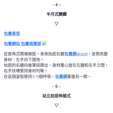
– 4 –
半月式變體
▽
包養意思
包養網站
包養俱樂部
從直角式開端做起，漸漸抬起右腿
包養網dcard
，並側改變
身材，左手向下撐地。
抬起的右腿向後筆挺蹬出，身材重心放在左腿和左手之間，
右手扶墻堅持身材均衡。
在這個姿態堅持3-5個呼吸，
包養網
重復另一側。
– 5 –
站立前屈伸展式
▽