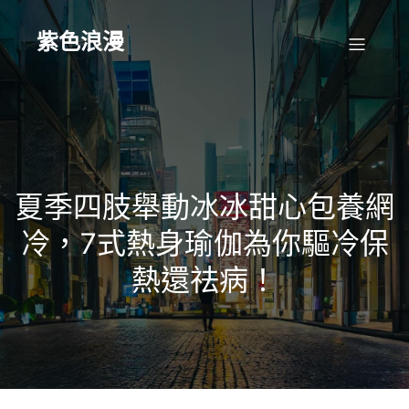
Skip
to
content
紫色浪漫
夏季四肢舉動冰冰甜心包養網
冷，7式熱身瑜伽為你驅冷保
熱還祛病！