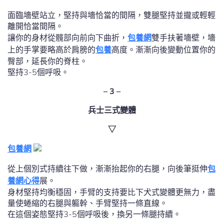
面臨墻壁站立，堅持與墻恰當的間隔，雙腿堅持並攏或輕輕
離開恰當間隔。
讓你的身材從髖部向前向下曲折，
包養網
雙手扶著墻壁，墻
上的手掌要略高於肩膀的
包養
高度。漸漸向後變動位置你的
臀部，延長你的脊柱。
堅持3-5個呼吸。
– 3 –
兵士三式變體
▽
包養網
從上個別式持續往下做，漸漸抬起你的右腿，向後筆挺伸
包
養網心得
展。
身材堅持均衡穩固，手臂的支持要比下犬式變體更無力，盡
量使蜷縮的右腿與軀幹、手臂堅持一條直線。
在這個姿態堅持3-5個呼吸後，換另一條腿持續。