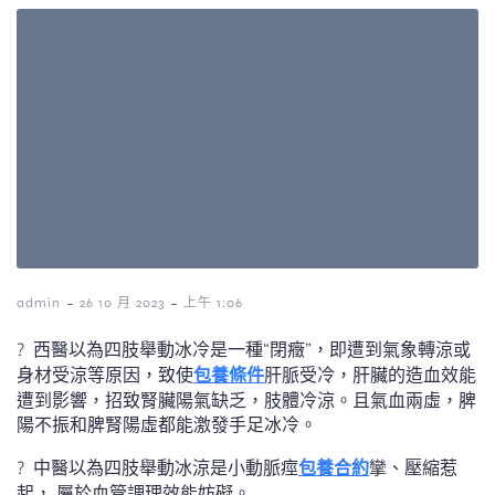
-
-
admin
26 10 月 2023
上午 1:06
? 西醫以為四肢舉動冰冷是一種“閉癥”，即遭到氣象轉涼或
身材受涼等原因，致使
包養條件
肝脈受冷，肝臟的造血效能
遭到影響，招致腎臟陽氣缺乏，肢體冷涼。且氣血兩虛，脾
陽不振和脾腎陽虛都能激發手足冰冷。
? 中醫以為四肢舉動冰涼是小動脈痙
包養合約
攣、壓縮惹
起， 屬於血管調理效能妨礙。