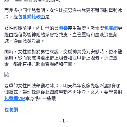
而良多小同伴兒發明，女性比擬男性來說更不難四肢舉動冰
冷，緣
包養網比較
由是：
女性經期前後，內排泄的會
包養
產生轉變。激素變
包養網
更
經由過程影響神經體系會招致皮下血管壓縮和血液流量削
減，從而激發冷癥。
同時，女性絕對於男性來說，交感神禁受到安慰時，更不難
高興，從而安慰排泄出腎上腺素和往甲腎上腺素。這些激
素，都能直接惹起血管壓縮和痙攣。
夏季的女性四肢舉動易冰冷，明天為年夜傢先容7個熱身瑜
伽體式，讓你操練從此四肢舉動不再冰冷，女人，要學會對
包養網VIP
本身“熱”一些哦！
包養網
– 1 –