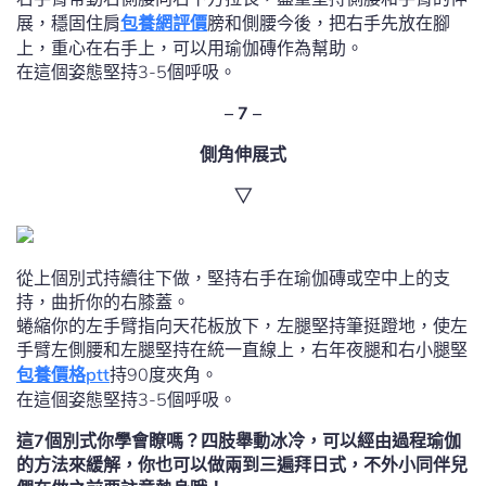
展，穩固住肩
包養網評價
膀和側腰今後，把右手先放在腳
上，重心在右手上，可以用瑜伽磚作為幫助。
在這個姿態堅持3-5個呼吸。
– 7 –
側角伸展式
▽
從上個別式持續往下做，堅持右手在瑜伽磚或空中上的支
持，曲折你的右膝蓋。
蜷縮你的左手臂指向天花板放下，左腿堅持筆挺蹬地，使左
手臂左側腰和左腿堅持在統一直線上，右年夜腿和右小腿堅
包養價格ptt
持90度夾角。
在這個姿態堅持3-5個呼吸。
這7個別式你學會瞭嗎？四肢舉動冰冷，可以經由過程瑜伽
的方法來緩解，你也可以做兩到三遍拜日式，不外小同伴兒