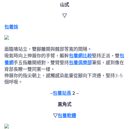
山式
▽
包養妹
面臨墻站立，雙腳離開與髖部等寬的間隔。
吸氣時向上伸展你的手臂，軀幹
包養網比較
堅持正派，雙
包
養網
手五指離開絕對，雙臂堅持
包養俱樂部
筆挺，感到像在
背部長瞭一雙同黨一樣。
伸展你的指尖朝上，感觸感染能量從腳向下流通，堅持3-5
個呼吸。
–
包養站長
2 –
直角式
▽
包養軟體