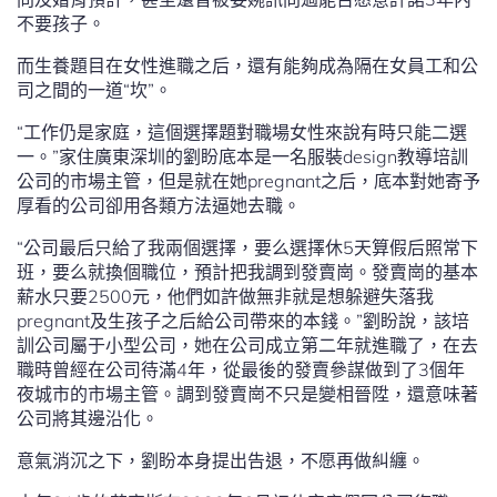
不要孩子。
而生養題目在女性進職之后，還有能夠成為隔在女員工和公
司之間的一道“坎”。
“工作仍是家庭，這個選擇題對職場女性來說有時只能二選
一。”家住廣東深圳的劉盼底本是一名服裝design教導培訓
公司的市場主管，但是就在她pregnant之后，底本對她寄予
厚看的公司卻用各類方法逼她去職。
“公司最后只給了我兩個選擇，要么選擇休5天算假后照常下
班，要么就換個職位，預計把我調到發賣崗。發賣崗的基本
薪水只要2500元，他們如許做無非就是想躲避失落我
pregnant及生孩子之后給公司帶來的本錢。”劉盼說，該培
訓公司屬于小型公司，她在公司成立第二年就進職了，在去
職時曾經在公司待滿4年，從最後的發賣參謀做到了3個年
夜城市的市場主管。調到發賣崗不只是變相晉陞，還意味著
公司將其邊沿化。
意氣消沉之下，劉盼本身提出告退，不愿再做糾纏。