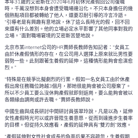
本年31歲的艾密斯在2020年6月初休完產假回公司復職
時，千萬沒想到本身會遭受職場邊沿化。不只本身擔任的幾
個熱點項目都被轉給了他人，還要忍耐引導的冷言冷語。
“引導老是有興趣有意地說，休了這么長時光的假，回不回
來還有什么差別。他的立場必定水平影響了其他同事對我的
立場。”面對職場窘境的艾密斯苦楚地說。
北京市某internet公司的HR賈師長教師告知記者：“女員工
由於休產假情形的存在，在公司用人選擇上原來就比男性要
弱勢一些。此刻跟著生養假的延伸，這種情形能夠會愈演愈
烈。”
“特殊是在競爭比擬劇烈的行業，假如一名女員工由於休產
假出席任務職位跨越3個月，那她很能夠會被公司廢棄了。
所以不少員工要么沒休夠產假就即刻返崗，要么能夠會被以
各類緣由調崗或許去職。”賈師長教師說。
中國生齒與成長研討中間研討員張翠玲說，凡是以為，延伸
女性產假時光可以或許晉陞生養意愿，從而到達進步生養率
的目標。但從持久效應看，產假的延伸具有“雙刃劍”效應。
“產假延伸對女性社會成長的負面后果不容疏忽，生養假期