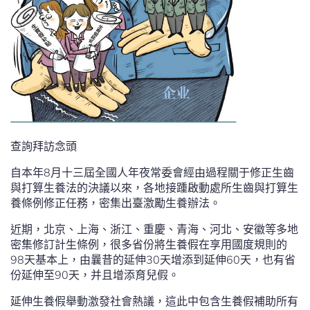
查詢拜訪念頭
自本年8月十三屆全國人年夜常委會經由過程關于修正生齒
與打算生養法的決議以來，各地接踵啟動處所生齒與打算生
養條例修正任務，密集出臺激勵生養辦法。
近期，北京、上海、浙江、重慶、青海、河北、安徽等多地
密集修訂計生條例，很多省份將生養假在享用國度規則的
98天基本上，由曩昔的延伸30天增添到延伸60天，也有省
份延伸至90天，并且增添育兒假。
延伸生養假舉動激發社會熱議，這此中包含生養假補助所有