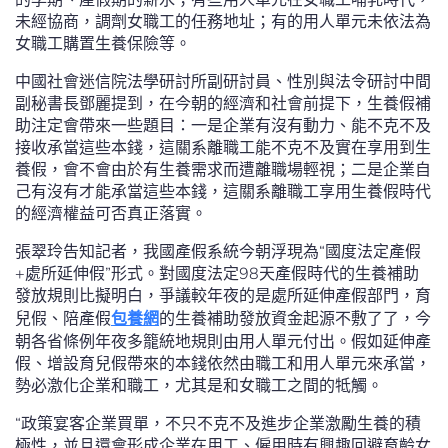
未經協商，調劑女職工的任務地址；有的用人單元未依法為
女職工購置生養保險等。
中國社會迷信院法學研討所副研討員、性別與法令研討中間
副秘書長鄧麗提到，在今朝的經濟和社會前提下，生養假補
助注定會帶來一些題目：一是企業有沒有動力、能不克不及
接收承當這些本錢，這關系離職工能不克不及實在享用到生
養假，會不會由於有生養需求而遭離職場輕視；二是企業自
己有沒有才能承當這些本錢，這關系離職工享用生養假時代
的經濟權益可否真正落實。
張翠玲告知記者，我國產假系統今朝浮現為“國度法定產假
+處所延伸假”形式。對國度法定98天產假時代的生養補助
發放規則比擬明白，爭議較年夜的是處所延伸產假部門，育
兒假、陪產假
包養網
的生養補助發放資金起源不敷了了，今
朝各省條例年夜多籠統地規則由用人單元付出。假如延伸產
假、增設育兒假帶來的本錢依然由職工和用人單元來承當，
勢必激化企業和職工，尤其是和女職工之間的牴觸。
“政策宴客企業買單，不只不克不及進步企業激勵生養的積
極性，並且還會形成企業在用工、僱用時有興趣回避育齡女