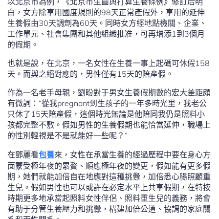
以北京市為例，《北京市生齒與打算生養條例》修訂后明
白，女方除享用國度規則的98天正常產假外，享用的延伸
生養假由30天調劑為60天。同時女方經地點機關、企業、
工作單元、社會集團和其他組織批准，可再增添1到3個月
的假期。
也就是說，在北京，一名女性在生養一事上起碼可休假158
天。而與之絕對應的，男性僅有15天的陪產假。
作為一名老手母親，劉盼對于男女生養假期數的宏大差距頗
有微詞：“從我pregnant到生孩子的一年多時光里，我老公
只休了15天陪產假，這個時光無論是他陪同我仍是照料小
孩都完整不敷。假如男性的生養假期也能恰當延伸，職場上
的性別輕視是不是就能好一些呢？”
在鄧麗看
包養
來，女性在承當生養的經過歷程中要在身心方
面蒙受極年夜的累贅、順應極年夜的變更，假如能有更多假
期，她們就能加倍自在地應對這種挑釁，加倍悉心腸照顧重
生兒。假如男性也可以或許在必定水平上共享假期，在特按
時期更多地承當起照料女性伴侶、照料重生兒的義務，將會
有助于分管生養壓力和挑釁，構建加倍公道、協調的家庭關