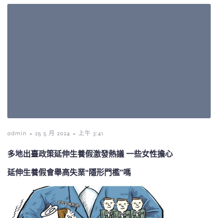
-
-
admin
25 5 月 2024
上午 3:41
多地出臺政策延伸生養假激發熱議 一些女性擔心
延伸生養假會舉高失業“隱形門檻”嗎