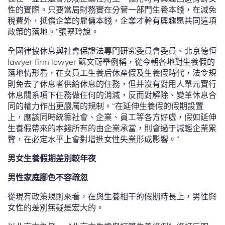
性的實際。只要當局財務實在分管一部門生養本錢，在減免
稅費外，抵償企業的雇傭本錢，企業才幹有興趣愿共同這項
政策的落地。”張翠玲說。
全國律協休息與社會保證法專門研究委員會委員、北京德恒
lawyer firm lawyer 蘇文蔚舉例稱，從今朝各地對生養假的
落地情形看，在女員工生養后休產假及生養假時代，法令規
則免去了休息者供給休息的任務，但并沒有對用人單元實行
休息關系項下任務做任何的消減，反而對解除、變革休息合
同的權力作出更嚴厲的規制。“在延伸生養假的假期設置
上，應該同時統籌社會、企業、員工等各方好處，假如延伸
生養假帶來的本錢所有的由企業承當，則會過于減輕企業累
贅，在必定水平上會對增進女性失業形成影響。”
男女生養假期差別較年夜
男性家庭腳色不容疏忽
從現有政策規則來看，在與生養相干的假期時長上，男性與
女性的差別無疑是宏大的。