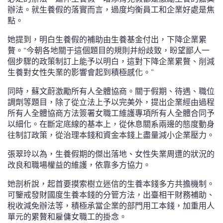
辦法。就生養假的落實而言，過度均衡員工和企業好處是焦
點。
她提到，明白生養假的補助由生養基金付出，下降企業累
贅。“今朝各地關于這個題目的規則并紛歧致，盼望鄙人一
個步驟的政策制訂上能予以明白，這對下降企業累贅、削減
生養對女性失業的影響會起到積極感化。”
同時，蘇文蔚激勵所有人全體協商。關于假期、待遇、職位
調劑等題目，除了從立法上予以完美外，提出企業經由過程
所有人全體協商方法簽署女職工維護專項所有人全體合同予
以細化。在斷定底線的基本上，從休息關系兩邊的態度動身
往制訂政策，從治理本錢和資金本錢上盡量減小企業壓力。
張翠玲以為，生養假期的傑出落地、女性失業周遭的狀況的
改良和職場權益的維護，依靠多方協力。
她剖析說，起首要摸索樹立迷信的生養本錢多方共擔機制。
可鑒戒發財國度生養本錢的分管方法，出臺相干財務補助、
稅收減免辦法等，積極承當企業的部門用工本錢，加重用人
單元的累贅和雇傭女職工的掛念。