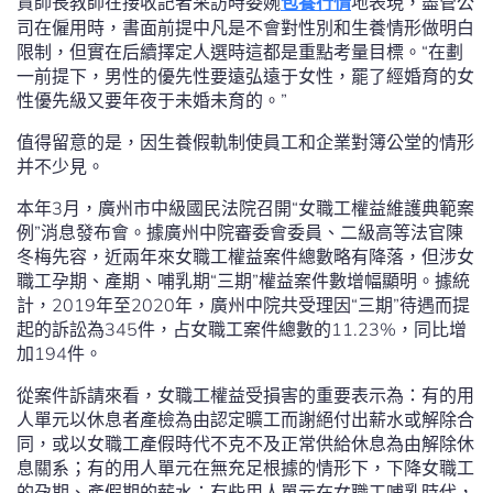
賈師長教師在接收記者采訪時委婉
包養行情
地表現，盡管公
司在僱用時，書面前提中凡是不會對性別和生養情形做明白
限制，但實在后續擇定人選時這都是重點考量目標。“在劃
一前提下，男性的優先性要遠弘遠于女性，罷了經婚育的女
性優先級又要年夜于未婚未育的。”
值得留意的是，因生養假軌制使員工和企業對簿公堂的情形
并不少見。
本年3月，廣州市中級國民法院召開“女職工權益維護典範案
例”消息發布會。據廣州中院審委會委員、二級高等法官陳
冬梅先容，近兩年來女職工權益案件總數略有降落，但涉女
職工孕期、產期、哺乳期“三期”權益案件數增幅顯明。據統
計，2019年至2020年，廣州中院共受理因“三期”待遇而提
起的訴訟為345件，占女職工案件總數的11.23%，同比增
加194件。
從案件訴請來看，女職工權益受損害的重要表示為：有的用
人單元以休息者產檢為由認定曠工而謝絕付出薪水或解除合
同，或以女職工產假時代不克不及正常供給休息為由解除休
息關系；有的用人單元在無充足根據的情形下，下降女職工
的孕期、產假期的薪水；有些用人單元在女職工哺乳時代，