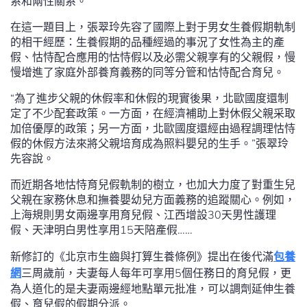
系和兩性關系。
在這一題目上，張翠玲先容了國際上對于男女生養假期軌制
的相干經歷：生養假期的品種經過的事況了女性為主的產
假、怙恃配合應用的怙恃假以及必需父親享有的父親假，慢
慢增進了家庭外部養育義務的同等分管和怙恃配合育兒。
“為了進步父親的休假率和休假的現實後果，北歐國度還制
定了不少配套政策。一方面，在經濟補助上對休假父親采取
加倍優厚的政策；另一方面，北歐國度還經由過程調理怙恃
假的休假方法來將父親培育成為照料嬰兒的生手。”張翠玲
先容說。
而近期各地怙恃育兒假軌制的樹立，也加大力度了對重生兒
父親在家務休息和撫養嬰幼兒方面義務的追蹤關心。例如，
上海規則男女兩邊享用育兒假、江西增設30天男性護理
假、天津明白男性享用15天陪產假……
新修訂的《北京市生齒與打算生養條例》提出在後代滿
包養
網
三周歲前，夫妻每人每年可享用5個任務日的育兒假，更
為人道化的是夫妻兩邊經地點單元批准，可以調劑延伸生養
假、育兒假的假期分派。