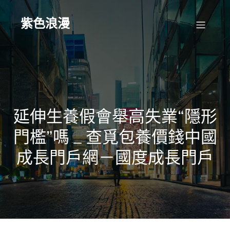
Skip
to
content
紫色浪漫
延伸生養假會舉高失業“隱形
門檻”嗎 _ 查覓包養價錢中國
成長門戶網－國度成長門戶