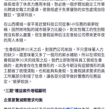
過長增添了休息力應用本錢，勢必進一個步驟加劇企工作單
元聘請女職工的憂慮，使曾經處于失業優勢的女性處境加倍
艱巨。”張翠玲說。
在山西運城一家平易近營科技公司從事HR任務的裴夢姣
稱，固然她地點的城市競爭力比擬小，對女性職工的性別輕
視沒有那么嚴重，但生養假延伸后注定會給公司帶來更年夜
的用人本錢。
“生養假延伸30天之后，對我們公司來說，不只意味著人力
的缺少，還意味著又多了一個月的薪水補助。所以在得知生
養假延伸30天的政策之后，我們立即對現有員工曾經生養
過的、能夠會存在生養情形的，以及今朝沒有這類情形的員
工都做了梳理清點，也和能夠有產假、生養假請求需求的員
工所屬部分對接了信息，讓各部分提早做好響應的任務設
定。”裴夢姣說。
“三期”權益案件增幅顯明
企業累贅減輕需求均衡