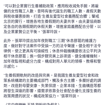
“可以對企業實行生養補助政策，應用稅收減免手腕，將雇
傭的女性職工人數、昔時有後代誕生的職工人數、產假天數
與稅收優惠掛鉤，打造‘生養友愛型社會義務配合體’；鑒戒
北京的實行，增進各地生養假期的夫妻共享，由夫妻協商斷
定各自的各類假期的休假天數，增進家庭義務配合分管，以
及企業累贅公正平衡。”張翠玲說。
此外，張翠玲提出加年夜對職工“三期”休息膠葛的維護力
度，做好對守法案件中受損一方的法令聲援。健全相干法令
律例，使之更具有可操縱性；休息仲裁機構要依法公平判決
相干休息膠葛；進一個步驟完美上訴渠道、健全維權機制，
加年夜監視和處分力度，構成對用人單元的領導、教導和警
示感化。
“生養假期軌制的改造與完美，是我國生養友愛型社會和政
策系統構建的主要構成部門，觸及多方主體、多層好處的調
劑，改造對母嬰安康、失業保證、企業本錢、生齒構造等都
將發生深遠的影響，還需求依靠全社會配合優化支撐生養的
政策周遭的狀況，構成政策協力。”張翠玲說。
（文中麥曉敏 王穎 劉盼均為假名）