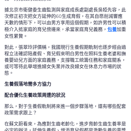
據北京市衛健委生齒監測與家庭成長處副處長吳婭先容，此
次修正初次把女方延伸的60生成育假，在其自愿削減響應
天數的情形下，可以由男方享用這個假期，如許男性可以積
極介入抵家庭的育兒傍邊來，承當家庭育兒義務，
包養
加重
女性累贅。
對此，張翠玲評價稱，我國現行生養假期軌制也逐步經由過
程立法確認陪產假、育兒假來明白男性在照料生養老婆和撫
養嬰幼兒方面的家庭義務，支撐職工統籌任務和家庭關系，
或可等待此舉增進婦女失業并改良婦女在休息力市場的狀
態。
生養假落地需多方協力
配合優化生養政策周遭的狀況
那么，對于生養假軌制將來進一個步驟落地，還有哪些配套
政策需求跟上？
在蘇文蔚看來，為應對生齒老齡化，進步育齡生齒生養率是
必定的辦法，延伸生養假、增添育兒假都是激勵生養的嘉獎