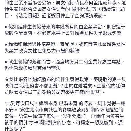
的由企業承當能否公道、男女假期時長為何差距較年夜、延
伸生養假能否會舉高女性失業的“隱形門檻”等。繚繞這些題
目，《法治日報》記者近日停止了查詢拜訪采訪。
● 假如延伸生養假帶來的本錢所有的由企業承當，則會過于
減輕企業累贅，在必定水平上會對增進女性失業形成影響
● 增添和保證男性陪產假、育兒假，或可等待此舉增進女性
失業并改良女性在休息力市場的狀態
● 就生養假的落實而言，過度均衡員工和企業好處是焦點，
仍需采取多種配套保證辦法
看到比來各地紛紜發布的延伸生養假政策，麥曉敏的第一反
映倒是“找任務會不會更難”？由於在她看來，生養假的延伸
意味著女性員工能夠給公司帶來更年夜的“累贅”。
“此刻每次口試，說到本身‘已婚未育’的時辰，城市覺得一絲
不安。”家住北京市東城區的麥曉敏談到近期的求職經過的
事況，語氣中佈滿了無法，“似乎要追加一句‘兩年內沒有生
孩子的預計’才幹消除對方的掛念，可轉念一想又感到，憑
什么呢？”