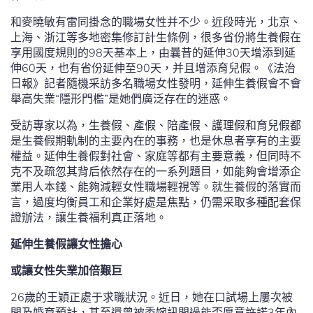
和麥曉敏有雷同掛念的職場女性并不少。近段時光，北京、
上海、浙江等多地密集修訂計生條例，很多省份將生養假在
享用國度規則的98天基本上，由曩昔的延伸30天增添到延
伸60天，也有省份延伸至90天，并且增添育兒假。《法治
日報》記者隨機采訪多名職場女性發明，延伸生養假會不會
舉高失業“隱形門檻”是她們廣泛存在的迷惑。
受訪專家以為，生養假、產假、陪產假、護理假和育兒假都
是生養假期軌制的主要內在的事務，也是休息者享有的主要
權益。延伸生養假對社會、家庭等都有主要意義，但同時不
克不及疏忽其背后依然存在的一系列題目，如能夠會增添企
業用人本錢、能夠減輕女性職場輕視等。就生養假的落實而
言，過度均衡員工和企業好處是焦點，仍需采取多種配套保
證辦法，讓生養福利真正落地。
延伸生養假讓女性擔心
或讓女性失業加倍艱巨
26歲的王穎正處于求職狀況。近日，她在口試場上屢次被
問及婚育預計，甚至還曾被委婉訊問過能否愿意許諾3年內