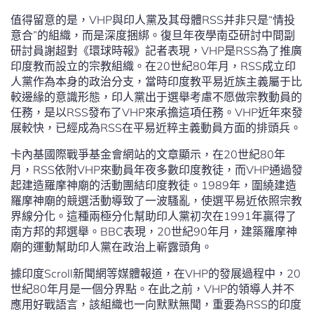
值得留意的是，VHP與印人黨及其母體RSS并非只是“情投
意合”的組織，而是深度捆綁。復旦年夜學南亞研討中間副
研討員謝超對《環球時報》記者表現，VHP是RSS為了推廣
印度教而設立的宗教組織。在20世紀80年月，RSS成立印
人黨作為本身的政治分支，當時印度教平易近族主義屬于比
較邊緣的意識形態，印人黨出于選舉考慮不愿做宗教動員的
任務，是以RSS發布了VHP來承擔這項任務。VHP近年來發
展較快，已經成為RSS在平易近粹主義動員方面的排頭兵。
卡內基國際戰爭基金會網站的文章顯示，在20世紀80年
月，RSS依附VHP來動員年夜多數印度教徒，而VHP通過發
起建造羅摩神廟的活動團結印度教徒。1989年，圍繞建造
羅摩神廟的競選活動導致了一波騷亂，使選平易近依照宗教
界線分化。這種兩極分化幫助印人黨初次在1991年贏得了
南方邦的邦選舉。BBC表現，20世紀90年月，建築羅摩神
廟的運動幫助印人黨在政治上嶄露頭角。
據印度Scroll新聞網等媒體報道，在VHP的發展過程中，20
世紀80年月是一個分界點。在此之前，VHP的領導人并不
應用好戰語言，該組織也一向默默無聞，重要為RSS的印度