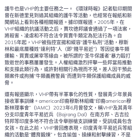
護牛也是VHP的主要任務之一。《環球時報》記者駐印期間
曾在新德里見到過其組織的護牛等活動，也經常在報紙和新
聞網站上看到各種相關報道。據印媒報道，2005年，在
VHP組織的抗議活動之后，賈坎德邦議會通過了一項法案，
將殺害、凌虐和不符合法令買賣牛類定為犯法行為。自
2015年起，VHP被指控宣揚和縱容“護牛私刑”活動，穆斯
林和最底層種姓“達利特”人（即“賤平易近”）等因從事牛類
運輸、買賣或屠宰等緣由，被所謂的“圣牛保護者”暴力毆打
致逝世的事務屢屢發生。人權組織激烈抨擊一些邦當局推動
和支撐此類行為，或許對相關行為視而不見。差人因干預此
類案件或拘捕“牛類義務警員”而遭到牛類保護組織成員的威
脅。
還有報道顯示，VHP帶有半軍事化的性質，發展青少年景員
接收軍事訓練。american印裔穆斯林組織“印裔american穆
斯林理事會”（IAMC）2023年6月曾發文，稱VHP及其青年
分支印度青年平易近兵（Bajrang Dal）在南方邦、古吉拉
特邦等印度多地不符合法令舉辦槍支訓練營，受訓成員包含
女孩。在此之前，VHP曾回應表現，印度青年平易近兵等組
織的活動是“體育鍛煉”，包含瑜伽、操練和射擊練習，不是