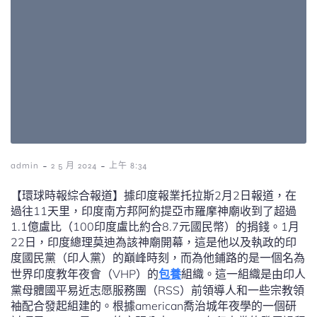
-
-
admin
2 5 月 2024
上午 8:34
【環球時報綜合報道】據印度報業托拉斯2月2日報道，在
過往11天里，印度南方邦阿約提亞市羅摩神廟收到了超過
1.1億盧比（100印度盧比約合8.7元國民幣）的捐錢。1月
22日，印度總理莫迪為該神廟開幕，這是他以及執政的印
度國民黨（印人黨）的巔峰時刻，而為他鋪路的是一個名為
世界印度教年夜會（VHP）的
包養
組織。這一組織是由印人
黨母體國平易近志愿服務團（RSS）前領導人和一些宗教領
袖配合發起組建的。根據american喬治城年夜學的一個研