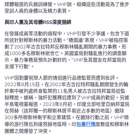
媒體報道的兵器訓練營。VHP說，組織這些活動是為了進步
受訓人員的身體以及精力素質。
與印人黨及其母體RSS深度捆綁
在發展成員等活動的過程中，VHP引發不少爭議，包含下面
所述針對穆斯林的暴力活動。“橋倡議”表現，VHP被指控策
劃了2002年古吉拉特邦反穆斯林騷亂期間的暴力事務，形
成1000多名穆斯林逝世亡。英國當局對騷亂進行的調查顯
示，暴力事務是預先計劃好的，“VHP及其盟友在邦當局的
支撐下行動”。
VHP因對慶祝戀人節的情侶進行品德監管而遭到批評。
2022年8月15日，在2002年古吉拉特邦騷亂期間發生的輪
奸案中被判處終身監禁的11名男人被古吉拉特邦當局從監
獄釋放。據稱，強奸犯獲釋后遭到了VHP成員的歡迎。另據
半島電視臺報道，2023年8月初，印度北部哈里亞納邦當局
在努赫（該邦獨一的穆斯林居平易近占多數的地區）撤除
300多所穆斯林衡宇和企業建筑。在撤除行動之前，VHP領
導的游行隊伍到達努赫地區時，印
包養行情
度教徒和穆斯林
團體之間爆發了沖突。