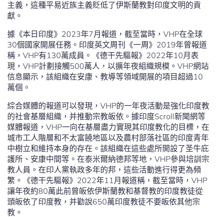
主義，這種平易近族主義貶低了伊斯蘭教對印度文明的貢
獻。
據《本日印度》2023年7月報道，截至當時，VHP在全球
30個國家開展任務。印度英文周刊《一周》2019年曾報道
稱，VHP有130萬成員。《德干先驅報》2022年10月表
現，VHP計劃接觸500萬人，以擴年夜組織規模。VHP網站
信息顯示，該組織在安康、教導等領域開展的項目超過10
萬個。
綜合媒體的報道可以發現，VHP的一年夜活動是強化印度教
的社會基層組織，并推動宗教皈依。據印度Scroll新聞網等
媒體報道，VHP一向在基層盡力實現其印度教化的目標，在
城市工人階層和不太富饒地區以及農村部落社區的印度青年
中樹立和維持本身的存在。該組織在這些處所開設了圣牛庇
護所、安康中間等。在泰米爾納德邦等地，VHP參與培訓宗
教人員。在印人黨執政多年的邦，這些活動進行得更為頻
繁。《德干先驅報》2022年11月報道稱，截至當時，VHP
讓年夜約80萬此前曾皈依伊斯蘭教和基督教的印度教徒從
頭皈依了印度教，并勸說650萬印度教徒不要皈依其他宗
教。