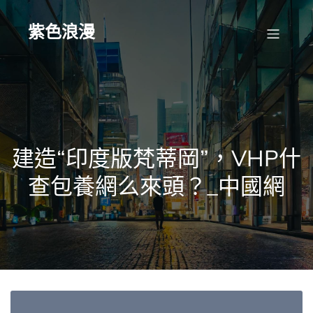
Skip
to
content
紫色浪漫
建造“印度版梵蒂岡”，VHP什
查包養網么來頭？_中國網