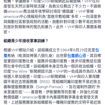
牴觸，爭議頗多。印度Scroll新聞網此前報道稱，VHP在印
度發生天然災害時很活躍，為救災任務出了不少力。不過根
據american喬治城年夜學研討項目“橋倡議”，VHP曾被
american中心情報局列為“激進宗教組織”多年，一向深度參
與煽動社區緊張局勢的活動，鼓動針對印度少數平易近族特
別是針對穆斯林的冤仇和暴力。此外，VHP與印人黨關系親
密。
組織青少年接收軍事訓練？
根據VHP網站介紹，該組織成立于1964年8月29日克里
包
養
希納（毗濕奴神第八個化身）出世節
包養網心得
，其目標
是鞏固印度教社會、服務并保護印度教、進步印度教徒在國
際社會中的位置。該組織將本身定性為一個非政治組織，但
印度“the Wire ”新聞網提示說，VHP的一些成員作為印人黨
候選人參加競選。印度Scroll新聞網稱，VHP與印人黨母體
國平易近志愿服務團（RSS）等組織同屬印度教平易近族主
義聯盟服務團家族（Sangh Parivar），旨在遏制所謂的“外
來意識形態”——基督教、伊斯蘭教等的影響，并強化印度
教價值觀。american智庫卡內基國際戰爭基金會曾發文表
現，上述服務團家族組織都有一種親印度教的文明平易近族