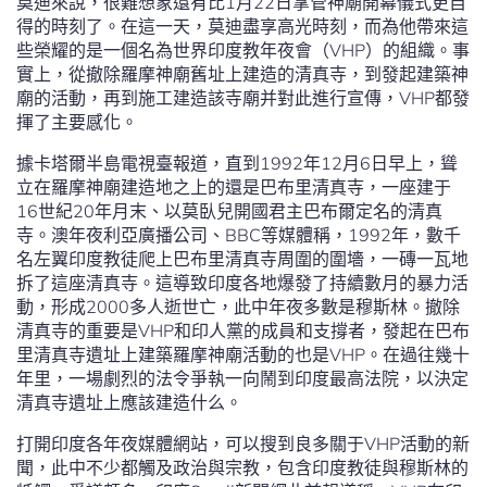
莫迪來說，很難想象還有比1月22日掌管神廟開幕儀式更自
得的時刻了。在這一天，莫迪盡享高光時刻，而為他帶來這
些榮耀的是一個名為世界印度教年夜會（VHP）的組織。事
實上，從撤除羅摩神廟舊址上建造的清真寺，到發起建築神
廟的活動，再到施工建造該寺廟并對此進行宣傳，VHP都發
揮了主要感化。
據卡塔爾半島電視臺報道，直到1992年12月6日早上，聳
立在羅摩神廟建造地之上的還是巴布里清真寺，一座建于
16世紀20年月末、以莫臥兒開國君主巴布爾定名的清真
寺。澳年夜利亞廣播公司、BBC等媒體稱，1992年，數千
名左翼印度教徒爬上巴布里清真寺周圍的圍墻，一磚一瓦地
拆了這座清真寺。這導致印度各地爆發了持續數月的暴力活
動，形成2000多人逝世亡，此中年夜多數是穆斯林。撤除
清真寺的重要是VHP和印人黨的成員和支撐者，發起在巴布
里清真寺遺址上建築羅摩神廟活動的也是VHP。在過往幾十
年里，一場劇烈的法令爭執一向鬧到印度最高法院，以決定
清真寺遺址上應該建造什么。
打開印度各年夜媒體網站，可以搜到良多關于VHP活動的新
聞，此中不少都觸及政治與宗教，包含印度教徒與穆斯林的