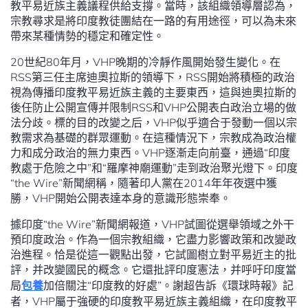
教平易近族主義議程供給支撐。當時，該組織領導層認為，
宗教尋求是將印度教徒團結在一路的有用途徑，可以為未來
帶來某種情勢的穩定和確定性。
20世紀80年月，VHP晚期的冷靜作風開始發生變化。在
RSS第三任主席迪奧拉斯的領導下，RSS開始將積極的政治
視為傳播印度教平易近族主義的主要東西，這與迪奧拉斯的
後任防止公開宣傳并限制RSS和VHP公開表白政治立場的做
法分歧。標的目的改變之后，VHP似乎適合于發動一個以宗
教需求為基礎的群眾運動。在這種情況下，宗教成為政治權
力和成分政治的無力東西。VHP逐漸走向前臺，通過“印度
教處于危險之中”和“羅摩神廟運動”走到政治聚光燈下。印度
“the Wire”新聞網稱，隨著印人黨在2014年年夜選中獲
勝，VHP開始公開表達本身的意識形態崇奉。
據印度“the Wire”新聞網報道，VHP試圖從選舉領域之外干
預印度政治。作為一個宗教組織，它盡力影響政策和改變政
治進程。恰是從這一觀點出發，它試圖樹立對平易近主的批
評，并改變國民的概念。它還批評印度憲法，并呼吁印度當
局
包養
加倍關注“印度教的好處”。謝超告訴《環球時報》記
者，VHP屬于強硬的印度教平易近族主義組織，在印度教平