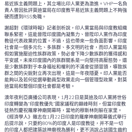
易近族主義問題上，其立場比印人黨更為激進。VHP一名負
責人曾因批評莫迪當局在印度教平易近族主義問題上不夠強
硬而遭到RSS免職。
謝超對《環球時報》記者剖析說，印人黨當局與印度教組織
聯系緊密，這能晉陞印度國內凝集力、晉陞印人黨作為印度
教徒代表政黨的位置。不過，這也帶來一些負面影響。印度
社會是一個多元化、多族群、多文明的社會，而印人黨當局
假如實施壓迫性族群政策，勢必會下降少數族群的獲得感和
平安感。未來印度國內的族群關系是一向堅持高壓態勢，還
是少數族群對于本身福祉和權利的不滿會從頭冒頭，導致族
群之間的尖銳對立再次出現，這是一年夜隱憂。印人黨能否
能夠以及若何從選舉動員型政黨走向一個管理型政黨，對莫
迪當局和整個印度社會都是考驗。
澳年夜利亞廣播公司表現，1月22日是莫迪及印人黨將世俗
印度轉變為“印度教優先”國家議程的巔峰時刻，但當印度教
徒熱烈慶祝羅摩神廟開幕時，當地的穆斯林則躲在家里。
《經濟學人》雜志在1月22日印度的羅摩神廟開幕儀式舉行
后提示說，只要約80%的印度人是印度教徒，并不是一切
的印度人都把建築該神廟視為勝利，更不消說占該國生齒約