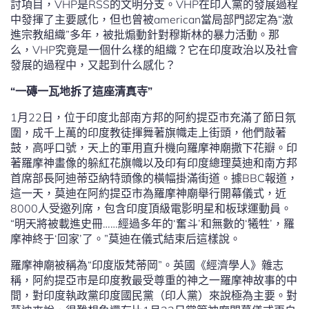
討項目，VHP是RSS的文明分支。VHP在印人黨的發展過程
中發揮了主要感化，但也曾被american當局部門認定為“激
進宗教組織”多年，被批煽動針對穆斯林的暴力活動。那
么，VHP究竟是一個什么樣的組織？它在印度政治以及社會
發展的過程中，又起到什么感化？
“一磚一瓦地拆了這座清真寺”
1月22日，位于印度北部南方邦的阿約提亞市充滿了節日氛
圍，成千上萬的印度教徒揮舞著旗幟走上街頭，他們敲著
鼓，高呼口號，天上的軍用直升機向羅摩神廟撒下花瓣。印
著羅摩神畫像的躲紅花旗幟以及印有印度總理莫迪和南方邦
首席部長阿迪蒂亞納特頭像的橫幅掛滿街道。據BBC報道，
這一天，莫迪在阿約提亞市為羅摩神廟舉行開幕儀式，近
8000人受邀列席，包含印度頂級電影明星和板球運動員。
“明天將被載進史冊……經過多年的‘奮斗’和無數的‘犧牲’，羅
摩神終于‘回家’了。”莫迪在儀式結束后這樣說。
羅摩神廟被稱為“印度版梵蒂岡”。英國《經濟學人》雜志
稱，阿約提亞市是印度教最受尊重的神之一羅摩神故事的中
間，對印度執政黨印度國民黨（印人黨）來說極為主要。對