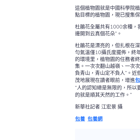
這個植物園就是中國科學院植
點目標的植物園，現已搜集保
杜鵑花全屬共有1000余種
邊開到云真個花朵”。
杜鵑花是漂亮的，但扎根在深
勻氣溫僅10攝氏度擺佈，終年
的環境里，植物園的任務者終
集。一次次翻山越嶺、一次次
負青山，青山定不負人”。近
茂地展現在讀者眼前，增進
包
“人的認知總是無限的，所以
的就是順其天然的工作。”
新華社記者 江宏景 攝
包養
包養網