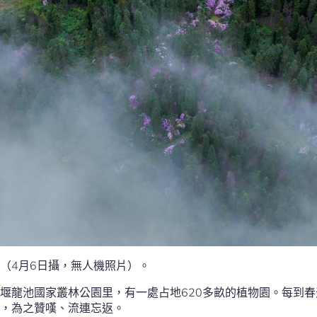
（4月6日攝，無人機照片）。
堰龍池國家叢林公園里，有一處占地620多畝的植物園。每到春
，為之贊嘆、流連忘返。