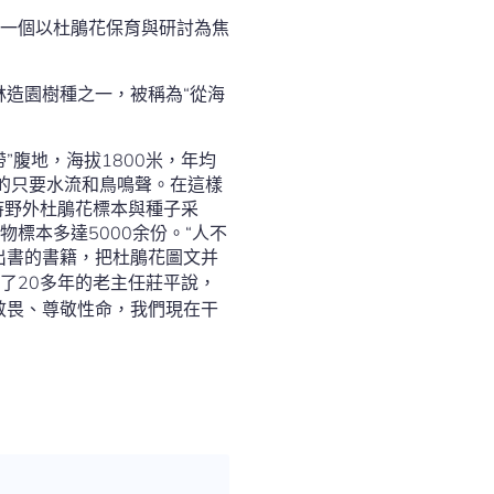
一個以杜鵑花保育與研討為焦
林造園樹種之一，被稱為“從海
腹地，海拔1800米，年均
相伴的只要水流和鳥鳴聲。在這樣
持野外杜鵑花標本與種子采
標本多達5000余份。“人不
出書的書籍，把杜鵑花圖文并
了20多年的老主任莊平說，
敬畏、尊敬性命，我們現在干