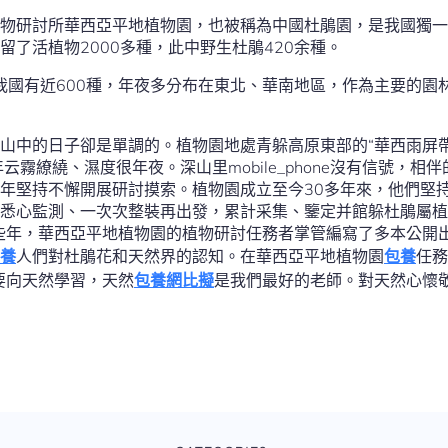
物研討所華西亞平地植物園，也被稱為中國杜鵑園，是我國獨一
留了活植物2000多種，此中野生杜鵑420余種。
，我國有近600種，年夜多分布在東北、華南地區，作為主要的園
山中的日子卻是單調的。植物園地處青躲高原東部的“華西雨屏帶”
云霧繚繞、濕度很年夜。深山里mobile_phone沒有信號，
年堅持不懈開展研討摸索。植物園成立至今30多年來，他們堅
悉心監測、一次次整裝再出發，累計采集、鑒定并館躲杜鵑屬植物
些年，華西亞平地植物園的植物研討任務者掌管編寫了多本公開
養
人們對杜鵑花和天然界的認知。在華西亞平地植物園
包養
任務
要向天然學習，天然
包養網比擬
是我們最好的老師。對天然心懷