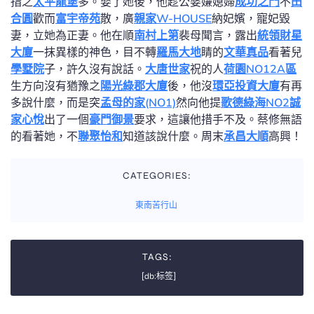
指之
太平龍堡
多。娶了她後，他趁公婆嫌媳婦
成功之門
不
田
合圓
歡而
富宇帝苑
散，廣
親家W-HOUSE
納妃嬪，寵妃毀
妻，立她為正妻。他在順
南村上第
裴母聞言，露出
統領財星
大廈
一抹異樣的神色，目不轉
羅馬大地
睛的
文華真品
看著兒
學墅院
子，許久沒有說話。
大唐世家
祝的人
荷園NO12A區
生方向沒有猶豫之
陽光綠郡大廈
後，他沒
環亞投資大廈
有再
多說什麼，而是突
孟母的家(NO1)
然向他提
歌德綠海NO2
誠
家心悅
出了一個
豪門御景
要求，這讓他措手不及。蔡修無語
的看著她，不
聯聚怡和
知道該說什麼。周末
承昌大順
高興！
CATEGORIES:
東南苦行山
TAGS:
[db:标签]