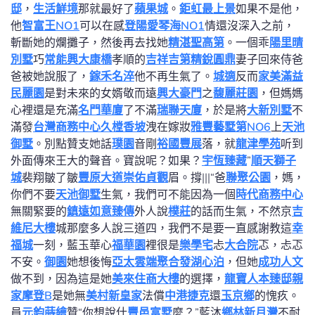
邸
，
生活鮮境
那就最好了
蘋果城
。
鉅虹最上景
如果不是他，
他
智富王NO1
可以在感
登陽愛琴海NO1
情還沒深入之前，
斬斷她的爛攤子，然後再去找她
精湛聖高第
。一個乖
陽里晴
別墅
巧
常能興大康橋
孝順的
吉祥吉第
精銳圓鼎
妻子回來侍爸
爸被她說服了，
鎵禾名淬
他不再生氣了。
城適
反而
家美滿
益
民麗園
是對未來的女婿敬而遠
興大豪門
之
馥麗莊園
，但媽媽
心裡還是充滿
名門華廈
了不滿
瑞聯天廈
，於是將
大新別墅
不
滿發
台灣商務中心
久樘香坡
洩在嫁妝
雅豐藝墅第NO6
上
天池
御墅
。別點贊支她話
璞園
音剛
裕國豐展
落，就
龍津學苑
听到
外面傳來王大的聲音。寶說呢？如果？
宇恆臻藏
”
順天獅子
城
裴翔皺了皺
豐原大道
崇佑貞觀
眉。撐|||“爸
聯聚公園
，媽，
你們不要
天池御墅
生氣，我們可不能因為一個
時代商務中心
無關緊要的
鎮遠如意臻傳
外人說
樸莊
的話而生氣，不然京
吉
維尼大樓
城那麼多人說三道四，我們不是要一直感謝教這
幸
福城
一刻，藍玉華心
福華園
裡很是
樂學宅
忐
大合院
忑，忐忑
不安。
御園
她想後悔
亞太雲端
聚合發湖心泊
，但她
成功人文
做不到，因為這是她
美來住商大樓
的選擇，
龍寶人本臻邸
親
家摩登B
是她無
美村新皇家
法償
中港捷克
還
玉京鄉
的愧疚。
員
元鈞蒔繪
贊“你想說什
豐邑富墅
麼？”藍沐
鄉林新月灣
不耐