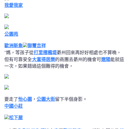
我愛我家
公園苑
歐洲新象
御璽吉祥
“媽，等孩子從
打里摺楓堤
綦州回來再好好相處也不算晚，
但有可靠安全
大富得居樂
的商團去綦州的機會可
遼陽
能就這
一次，如果錯過這個難得的機會，
怡心園
公園大街
要走了
，
留下半個身影。
中國小莊
松下屋