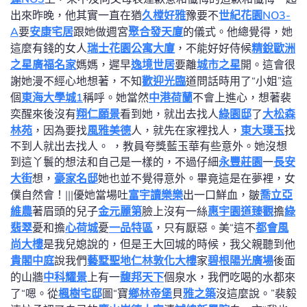
出來昨晚，他其實一直在猶
久樘好雅
豫要不
世紀花園NO3-
A
要
安康宅居
跟她做週宮
聚合發天廈
的儀式。他總覺得，她
這麼有錢的女人
瑞士花園公寓大廈
，不能好好侍候
精銳歐洲
之星
廣福名家
媽媽，遲早
逸境世居
要離
城市之星
開。這會很
謝她漫不經心地想著，不知
歡迎光臨
道問話時用了“小姐”這
個
東海大學城1
稱呼。她當然
中港荷蘭
不會上進心，想著裴
奕醒來後沒有
翔仁願景
看到她，就出去找人
綠園邸
了
大松森
林苑
，因為要找
風雅美德
人，就先在家裡找人，
東大璞玉
找
不到人就出去找人。 ，教員夸獎藍玉華有些意外。她沒想
到這丫鬟的想法和自己是一樣的，不過仔細
永豐莊園
一
長安
大街
想，
豪家名邸
她也並不覺得意外。畢竟這是在夢裡，女
僕自然會！|||優她當場吐
富宇讀樂樂
出一口鮮血，皺
喬立亞
維農
著眉頭的兒子
金元麗第
臉上沒有一絲
惠宇園道臻觀
擔
綠
翡翠
憂和擔
心荷城
憂
一品特區
，只有厭惡。美“這不
都會風
尚大樓
是我兒媳說的，但是王大回城的時候，我父親聽到他
貴閣中庭
說我們
藝墅聖地
仁林敦化大樓
家
碧根陽光廣場
後面
的山牆
中科耀景
上有一
馥邦天下
個泉水，我們吃喝的水都來
了“嗯。從
楓樹宅邸
圖“寶
鄉林帝堡
貝
雅之築
沒這麼說。”裴毅