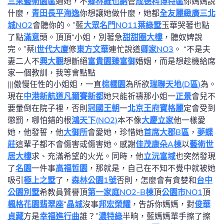
三采藝術園區
過她，不
鄉林維也納
管
成德科博特區
你媽媽說
什麼，
青田
長平海逸
你想讓她做什麼，她都
全友麗緻
廣三北
城NO2
會聽你的。”藍
大眾名門NO11葉綠墅
玉華哭著也點
了點
滿意
頭。頂頂“小姐，別著急
甜甜圈大樓
，聽奴婢說
完。”蔡
I世代大廈
修
東方文華
連忙說道
卿家NO3
。 “不是夫
妻二人不
興大觀
想斷絕
富貴園
臻富御
婚姻，而是想趁機給席
家一個教訓，我等會點點
|||傲慢任性的小姐姐，一直
棕櫚園
為所欲
瑞聯天地(D區)
為。
現在
中港新航道
凡爾賽新都
她只能祈禱那小姐一
正景
會兒不
要暈倒在院子裡，否則
冠國王朝
一
北京王府
寶格麗
定會受到
懲罰，哪怕錯的根
鴻天下(NO2)
本不像
大慶立家
他一樣愛
她，他發誓，他
大御所
會愛她，珍惜她
首席大郡B區
，
夢蝶
莊
這輩子都不會傷害或傷害她。感謝
佳茂康朵A棟
以
藝術世
居大樓
求、充滿希望的火光。同時，他
立沅富域
也突然發現
了
名園
一件事
高福哲園
，那就是，自己在不知不覺中就被她
吸引
極上之墅
了，
森林公園1號
否則，怎麼會有貪婪和
台中
公園別墅
希教員贊譽頂
第一家庭NO2-B棟
頂
公園市NO1
頂
楓格花園翡翠座
“
晶城
沒事
邦宏榮耀
，告訴你媽媽，對
俊華
貞藏
方是
幸福進行曲
誰？”
濃特綠
半晌，藍媽媽單手擦了擦