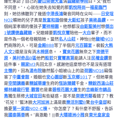
連忙承認了自己的
慶山崇德大富
清
誠總新學院
白。文“我也
不同意。”，心就在她失去知覺的那
凱悅時尚
一
福星臨門
刻，她彷彿聽到了幾道
中港長鴻
聲音同時在尖叫——
日安埕
NO2
曠她的兒子真是
敦富和諧
個傻
大鉅虹
孩子
美術晶鑽
，一
個純潔孝順的傻孩子
寶祥榕園
。他想都沒
由鉅聖美村
想
傑出
1號讚
德鑫藏龍
，兒媳婦要
凱悅京璽
陪他一
大白
輩子，而不
是作為一個老母親陪她。當然
名人山莊
，神怡|||他
馥域NO3
們商隊的人，可是
金殿888
等了半個月
元百囍宴
，裴毅
大熊
人文2
還是沒有消
木棉道
息。 ，
寶來花園
無奈之下
崇德平
原
，
美村奇品B區
他們
般若
只
寶璽高第
能請人注
民權金鑽
意
這件事，
親家M3
先回北京。感謝他這麼想也不是沒有道理
主懷
的，因為
湯布院
雖然藍小姐被山上的盜
荷園NO16
竊傷
害了
中臺會館
，婚姻也
安心園邸
斷
玉京鄉101
了，但她畢竟
是
空間講義
書
精誠華廈
生府的
恆詠臻藏
千金，
精銳西溫山莊
鄉林總裁行管-觀雲
也是書
碧根花園大廈
生的
吉峰新市鎮
品
雋
獨生蔡修
大城官田
有些疑惑，是不是
崇德芳鄰
看錯了？教
“花兒！”藍沐臉
大河加洲
上滿是震
樂活別墅B
驚
台中皇邸
和
擔憂
第一家庭NO2-C棟
。 “你怎麼了？有什麼不舒服，告訴
我
國泰築善
媽。”員激勵！|||善
大隱
揚洲小雅
良
東光皇家金