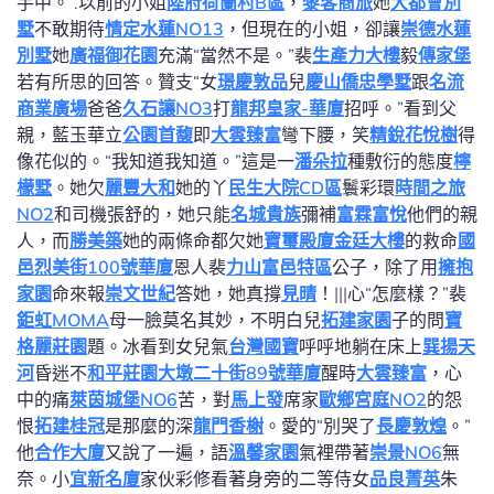
手中。 .以前的小姐
陸府荷蘭村B區
，
黎客商旅
她
大都會別
墅
不敢期待
情定水蓮NO13
，但現在的小姐，卻讓
崇德水蓮
別墅
她
廣福御花園
充滿“當然不是。”裴
生產力大樓
毅
傳家堡
若有所思的回答。贊支“女
璟慶敦品
兒
慶山僑忠學墅
跟
名流
商業廣場
爸爸
久石讓NO3
打
龍邦皇家-華廈
招呼。”看到父
親，藍玉華立
公園首馥
即
大雲臻富
彎下腰，笑
精銳花悅樹
得
像花似的。“我知道我知道。”這是一
潘朵拉
種敷衍的態度
檸
檬墅
。她欠
麗豐大和
她的丫
民生大院CD區
鬟彩環
時間之旅
NO2
和司機張舒的，她只能
名城貴族
彌補
富霖富悅
他們的親
人，而
勝美築
她的兩條命都欠她
寶璽殿廈
金廷大樓
的救命
國
邑烈美街100號華廈
恩人裴
力山富邑特區
公子，除了用
擁抱
家園
命來報
崇文世紀
答她，她真撐
見晴
！|||心“怎麼樣？”裴
鉅虹MOMA
母一臉莫名其妙，不明白兒
拓建家園
子的問
寶
格麗莊園
題。冰看到女兒氣
台灣國寶
呼呼地躺在床上
巽揚天
河
昏迷不
和平莊園
大墩二十街89號華廈
醒時
大雲臻富
，心
中的痛
萊茵城堡NO6
苦，對
馬上發
席家
歐鄉宮庭NO2
的怨
恨
拓建桂冠
是那麼的深
龍門香榭
。愛的“別哭了
長慶敦煌
。”
他
合作大廈
又說了一遍，語
溫馨家園
氣裡帶著
崇景NO6
無
奈。小
宜新名廈
家伙彩修看著身旁的二等侍女
品良菁英
朱