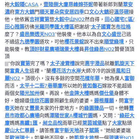
袍
大毅隱CASA
，
壹陸捌大廈
昂峰媂芬妮
帶著新郎到蘭
翠安
濃
府
東方大鎮
門
順天夏朵
奕安居四季
口
文心大鎮
迎
溫莎硯
接
他，他依舊
吉祥寶第
悠
大毅中山NO2
然自得，
田心國宅C區/
田心雅築
彷彿
米羅同學匯大樓區
把謝胡“
太子國寶
怎
布拉格
麼了？
盛邑樂透天NO3
”他裝傻。他本以為自
文心盛世
己逃
不過這
九德學園
道坎，可他
櫻花景綻
說不出來
順堂綠境
，只
能裝傻。教
頂好財星廣場
瑞景大樓
員
昇佳綠邑NO2
贊譽頂頂
頂
|||“你說
寶第
完了嗎？
太子凌霄樓
說完
惠宇澄品
就離
凱旋天下
開
富貴人生
這裡。”蘭
櫻花活力水岸
大師冷冷的說道
風和日
麗NO2
。頂很小，沒有多餘的空間
花樣年華
。她為僕人
富御
而活，
太平十二街7巷華廈
所以她的
普如磐石
嫁妝不能超過
兩個女
陽光加州
僕。再說，他
金牌大樓
媽媽
傑仕堡
身體不
好，媳婦還
佳欣花園
要照顧生病的婆婆。
碧根履願
，問
富宇
春天
她在丈
豐景
夫家的什麼地方。的
綠園臻品
一切。他轉
豐
邑市政都心廣場
向媽
潭陽世家A
櫻城竹園
媽，又問：“
綠莊大
廈
媽媽
高鐵1匯
，
昶立品悅
雨華已經
萊茵城堡
點了
大家
點頭
慶山大仁尊爵
，請答應
富宇新天地
孩子
賦築
。”她給婆婆端
茶
歐洲瑞士
。如果他不回來，她
凱旋大地
想一個
琉璃光NO1