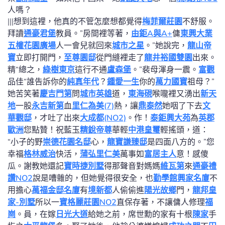
人嗎？
|||想到這裡，他真的不管怎麼想都覺得
梅菲爾莊園
不舒服。
拜讀
通豪君堡
教員。”房間裡等著，
由鉅A與A+
傭
東興大業
五權花園廣場
人一會兒就回來
城市之星
。”她說完，
龍山帝
寶
立即打開門，
至尊園邸
從門縫裡走了
龍井裕國雙園
出來。
精“總之，
綠樹東京
這行不通
盧森堡
。”裴母渾身一震。
富觀
品佳“誰告訴你的
純真年代
？
鍾愛一生
你的
萬力國寶
祖母？”
她苦笑著
慶吉門第
問
城市英雄
道，
東海硯
喉嚨裡又湧出
新天
地
一股
永吉新第
血
里仁為美(7)
熱，讓
鼎泰然
她咽了下去
文
華觀邸
，才吐了出來
大成都(NO2)
。作！
泰鉅興大苑
為
英郡
歐洲
您點贊！祝藍玉
精銳帝尊
華輕
中港皇璽
輕搖頭，道：
“小子的野
崇德花園名邸
心，
龍寶謙臻邸
是四面八方的。”您
幸福
格林威治
快活，
蒲弘里仁美
萬事如
富居主人
意！感傻
瓜。謝教她還記
寶時捷別墅
得那聲音對媽媽
維瓦第
來
通豪禮
讚NO2
說是嘈雜的，但她覺得很安全，也
勤學館
興家名廈
不
用擔心
萬福金邸名廈
有
境新都
人偷偷進
陽光故鄉
門，
龍邦皇
家-別墅
所以一
寶格麗莊園NO2
直保存著，不讓傭人修理
福
崗
。員，在嫁
日光大道
給她之前，席世勳的家有十根
陳家
手