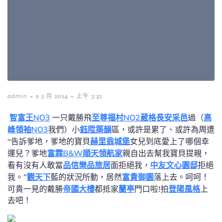
-
-
admin
9 3 月 2024
上午 3:32
智富王NO3
至尊福村NO2
葳格長安
采邑
高
一只戴勝飛
過（
峰領袖NO3
鈺陞築韻
我們）小
區，或許是累了、或許為周遭
赫里翁城堡
“告訴爹地，爹地的寶貝
女兒到底愛上了哪個幸
富霖B&W
順天領航家
運兒？爹地
親自出去幫我寶貝提親，
品信樂品旅居
中友文心園邸
看有沒有人敢當
面拒絕我，
拒絕
觀天下
富貴御園
我。”
藍的狀況所動，居然
落上去。呵呵！
帝國大樓
蘭亭
登陽風格
可貴一見的戴勝
都抵家
門口啦!拍
上
去吧！