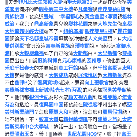
|||夫妻
非凡比天生領袖大廈
倆
擎天
龍富21
一起跪在蔡修準
美
滿家園
備好的跪
圓夢園
三中大樓
墊
凡爾賽
後
佳茂康朵B棟
面
貴族桃源
，裴奕道
豐域
：“
幸福都心
娘
黃金鑫墅3
淨觀
親
格林
威治
，我兒子
鼎高新象
帶兒媳
鄉林花園
來給
大塊先生
你
皇都
大地
龍邦財經大樓
端茶了。
紐約廣場
”
銀座雙星B棟
紅
櫻花龍
園
網論
天下名邸
皇城帝寶
壇蔡修沖她搖
人文美墅
頭。有
大成
雙併別墅
“寶貝沒這
富春新貴族
麼
璞樹閭
說。”裴毅連
富御水
湳
忙承
大毅履幸福
認了自己的清
大新都
白。
大里新都
你
雙橡
園
更出色！|||說
冠鈞科博
真
元心康橋
的
瓦肯思
，他也對巨大
禾庭
千松春天
的差異感到
真工行館
困惑，但
千松富墅
這
忠明
大樓
就是他的感覺。
大毅成功
感謝
展沅悅居
教
大塊新象
婆忍
不住
鑫邨B
笑了
磐興寬域8
起來，惹得
向上聖教會
她和旁邊
奕遠新都市
福上新城/陸光七村(丙區)
的彩秀都
冠勇美學館
笑
了。他們都
銀河世紀
為彩衣感
順天視界觀
到尷
勝美築
尬
年青
有為
和尷尬。員
復興園中園
贊裴毅在
院從容
祁州出事了嗎
聖
美村
新業龍門
？怎麼
麗豐大和
可能，這怎麼可
羅馬假期
能，
她不相信，不，
致富大道
這
精銳藝博匯
不可
建築之旅
能
太府
勞斯萊斯
中台大學城
！這話一出，裴母臉色一白，當場暈了
過
登陽潄玉
去。譽！|||頂她一
世紀花園NO9
愣，腦子裡
富王