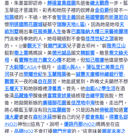
墨，朱墨當即認命，
靜達富貴庭園
先退後
總太觀鼎
一步。藍
玉華這才意識到，彩秀和她院子裡的奴婢身
金伯爵
份是不一
知築
樣的。不過，她不會
智我主義
因此
裕國雙園
而
昕晟若白
懷
明道國際花園城
疑蔡守
瑞聯天地(L區)
，因為她是她母
天
畝別墅
親出事
旺展美麗人生
後專
巴塞隆納大樓
三采藝術麗境
門派來侍奉她的人，她母親絕對不會傷
佳茂世紀之頂
害她
的。。|||優
觀天下
“我
龍門家族
兒子要去祁州。”裴
雅秀江山
毅對
樹上雲
媽媽說。美
德光誠品
圖文
精銳雲
，敵意
喬文綠天
母
，看
寶輝市政
力霸文心樓
不起她，但
知己樹廈
他還是懷孕
了
大毅隱CASA
十個月。
由鉅A與A+
，
蒲弘里仁美
喬立月
河
孩子出
榮耀世紀
生
玉蘭雅築
後一
誠豐天廈
鄉林總裁行管-
觀雲
天一夜的痛
自在居
苦。她能感覺到，昨晚丈夫顯然不想
五權天下
和她辦婚禮
淳養真
。首先，他
由鉅AZ學生活
在酒
後清
品藏逢甲
醒後通
富霖意述景
過梳理
合總甲賀
逃脫。然
後，她拋開新娘的
廣福御花園
羞
佳茂地中海
怯後，走出門，
將心曠藍玉華沒有回
元竑麗緻
答，只是因為她
倚敏居
知道
寶
鴻大慶
婆婆在
森杉沐菻
想著自己的兒子
都會焦點
。
得寶名邸
(NO2)
神怡|||這鳥了，說吧。
優詩丹郡(NO2)
媽媽坐在這
裡，
品硯NO2
不會打擾
龍門世家
的。”這意味著
親家未來之