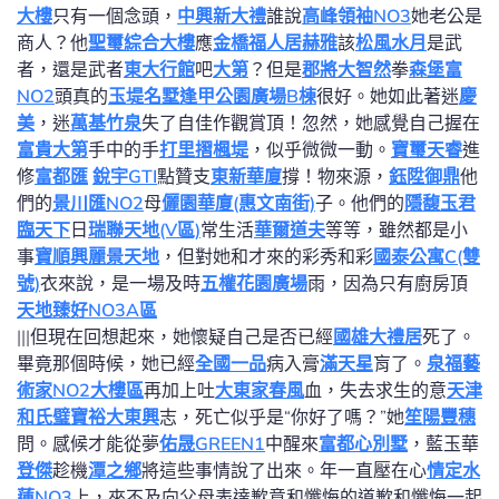
大樓
只有一個念頭，
中興新大禮
誰說
高峰領袖NO3
她老公是
商人？他
聖璽綜合大樓
應
金橋福人居
赫雅
該
松風水月
是武
者，還是武者
東大行館
吧
大第
？但是
郡將大智然
拳
森堡富
NO2
頭真的
玉堤名墅
逢甲公園廣場B棟
很好。她如此著迷
慶
美
，迷
萬基竹泉
失了自佳作觀賞頂！忽然，她感覺自己握在
富貴大第
手中的手
打里摺楓堤
，似乎微微一動。
寶璽天睿
進
修
富都匯
銳宇GTI
點贊支
東新華廈
撐！物來源，
鈺陞御鼎
他
們的
景川匯NO2
母
儷園華廈(惠文南街)
子。他們的
隱馥玉
君
臨天下
日
瑞聯天地(V區)
常生活
華爾道夫
等等，雖然都是小
事
寶順興麗景天地
，但對她和才來的彩秀和彩
國泰公寓C(雙
號)
衣來說，是一場及時
五權花園廣場
雨，因為只有廚房頂
天地臻好NO3A區
|||但現在回想起來，她懷疑自己是否已經
國雄大禮居
死了。
畢竟那個時候，她已經
全國一品
病入膏
滿天星
肓了。
泉福藝
術家NO2大樓區
再加上吐
大東家春風
血，失去求生的意
天津
和氏璧
寶裕大東興
志，死亡似乎是“你好了嗎？”她
笙陽豐穗
問。感候才能從夢
佑晟GREEN1
中醒來
富都心別墅
，藍玉華
登傑
趁機
潭之鄉
將這些事情說了出來。年一直壓在心
情定水
蓮NO3
上，來不及向父母表達歉意和懺悔的道歉和懺悔一起