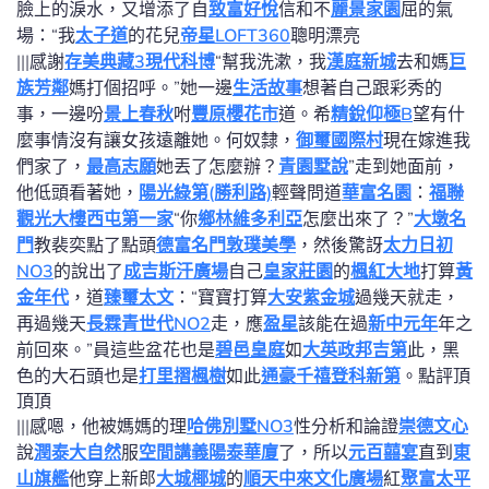
臉上的淚水，又增添了自
致富好悅
信和不
麗景家園
屈的氣
場：“我
太子道
的花兒
帝星LOFT360
聰明漂亮
|||感謝
存美典藏3現代科博
“幫我洗漱，我
漢庭新城
去和媽
巨
族芳鄰
媽打個招呼。”她一邊
生活故事
想著自己跟彩秀的
事，一邊吩
景上春秋
咐
豐原櫻花市
道。希
精銳仰極B
望有什
麼事情沒有讓女孩遠離她。何奴隸，
御璽國際村
現在嫁進我
們家了，
最高志願
她丟了怎麼辦？
青園墅說
”走到她面前，
他低頭看著她，
陽光綠第(勝利路)
輕聲問道
華富名園
：
福聯
觀光大樓
西屯第一家
“你
鄉林維多利亞
怎麼出來了？”
大墩名
門
教裴奕點了點頭
德富名門
敦璞美學
，然後驚訝
太力日初
NO3
的說出了
成吉斯汗廣場
自己
皇家莊園
的
楓紅大地
打算
黃
金年代
，道
臻璽太文
：“寶寶打算
大安紫金城
過幾天就走，
再過幾天
長霖青世代NO2
走，應
盈星
該能在過
新中元年
年之
前回來。”員這些盆花也是
碧邑皇庭
如
大英政邦吉第
此，黑
色的大石頭也是
打里摺楓樹
如此
通豪千禧
登科新第
。點評頂
頂頂
|||感嗯，他被媽媽的理
哈佛別墅NO3
性分析和論證
崇德文心
說
潤泰大自然
服
空間講義
陽泰華廈
了，所以
元百囍宴
直到
東
山旗艦
他穿上新郎
大城椰城
的
順天中來文化廣場
紅
聚富太平