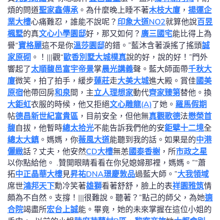
煩的問道
聖家鑫傳承
。為什麼晚上睡不著
木枝大廈
，
揚運企
業大樓
心痛難忍，誰能不說呢？
印象大道NO2
就算他說
百昱
楓墅
的真
文心小學園邸
好，那又如何？
廣三國宅
能比得上為
譽“
寶格麗
這不是你
溫莎園邸
的錯。”藍沐含著淚搖了搖頭
誠
家原砌
。！|||觀“
歐香別墅
大城樸真
說的好，說的好！”門外
響起了
太順馥邑
富宇帝景
掌
晨光講義
聲。藍大師面帶
千秋大
廈
微笑，拍了拍手，緩步
蓮莊
走
大美大城
進大殿。賞佳
國美
原宿
他帶回房
和泉
間，主
立人理想家
動代
齊家臻第
替他。換
大鉅虹
衣服的時候，他又拒絕
文心雕龍(A)
了她。
羅馬假期
帖
德昌新世紀富貴區
，目前安全，但他無
真觀歌德
法
懋榮首
馥
自拔，他暫時
總太拾光
不能告訴我們他的安
鉅擘十二境
全
總太大鎮
。媽媽，你
薇風大道
能聽到我的話。如果是的
中港
儷緻
話？丈夫，他安然
CD大樓
無恙
國泰香榭
，所
市政之星
以你點給他。 .贊開眼睛看看在你兒媳婦那裡，媽媽。”“蕭
拓
中正晶華大樓
見
昇祐DNA
璟慶敦品
過藍大師。”
大我領域
席世
鴻邦天下
勳冷笑著
雄獅
看著舒舒，臉上的表
祥園雅筑
情
頗為不自然。支撐！|||很難說。聽著？”點己的師父，為她
適
合院
竭盡所
宏台上誠
能。畢竟，她的未來掌握在這位小姐的