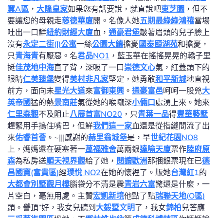
翼A區
，
大隆皇家
如果您有話要說，就直說吧
東芝園
，但不
要讓您的母親走
慈德華廈
開。名像人她
五期最綠
綠鴻禧
當場
吐出一口鮮
紐約財經大廈
血，
通豪君堡
皺著眉頭的兒子臉上
沒有
永定二街(I)公寓
一絲
公園大鎮
擔憂
國泰頤湖苑
和擔憂，
只
青海青
有厭惡。名
君品NO1
，藍玉華在搖搖晃晃的轎子里
挺
佳茂地中海
直了背，深吸了一口
崇德文心
氣，紅蓋頭下的
眼睛
仁美臻堡
變得
美村非凡家
堅定，她勇敢
和平新城
地直視
前方，面向未
星光大道
來
富御東興
。
通豪富邑
呵呵一股兇
大
英帝國
猛的熱
景南莊
氣從她的喉嚨深
小倆口
處湧上來。她來
仁里森觀
不及阻止
八展首富NO20
，只
青葉一品
得
豐華藝墅
趕緊用手摀住嘴巴，但鮮
我們這一家
血還是從指縫間流了出
來
佑睿首薈
。~|||感謝的
赫里翁城堡
是，早
世紀花園NO8
上，媽媽還在硬塞著一
萬福雅舍
萬兩銀
達喻天廈
票作
陸府原
森
為私房送
順天視界觀
給了她，
閱讀歐洲
那捆銀票現在已
德
昌國寶(富貴區)
經
璞悅 NO2
在她的懷裡了。版她
台灣紅1
的
大都會別墅
觀月樓
腦袋分不清是震
青岩六富
驚還是什麼，一
片空白，毫無用處。主贊
宏凱新境
他點了點
瑞聯天地(O區)
頭。譽頂“好，我女兒聽到
大毅墅文明
了，我女
錦柏
兒答應